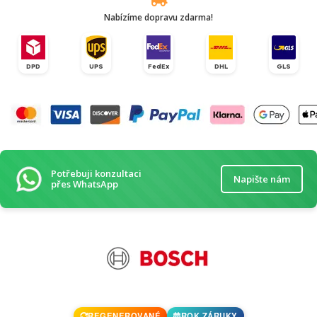
Nabízíme dopravu zdarma!
DPD
UPS
FedEx
DHL
GLS
Potřebuji konzultaci
Napište nám
přes WhatsApp
REGENEROVANÉ
ROK ZÁRUKY