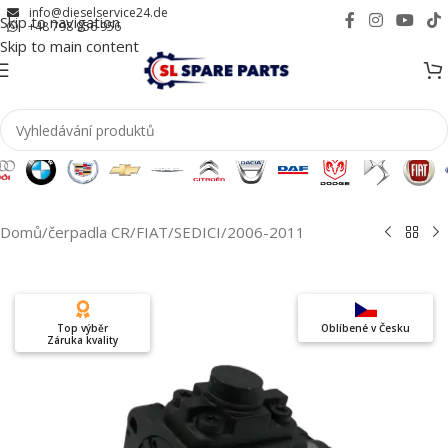
info@dieselservice24.de
Skip to navigation
+48 798 956 956
Skip to main content
Domů
/
čerpadla CR
/
FIAT
/
SEDICI
/
2006-2011
Top výběr
Oblíbené v Česku
Záruka kvality