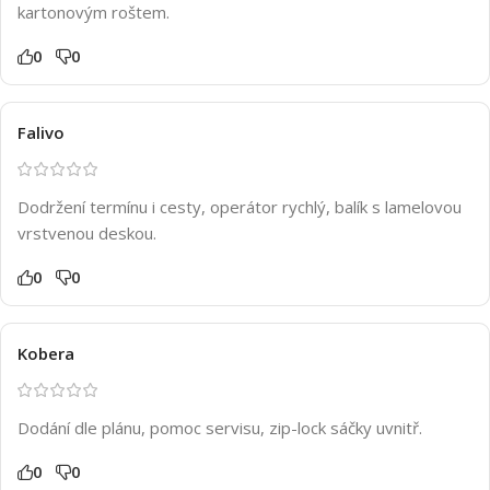
kartonovým roštem.
0
0
Falivo
Dodržení termínu i cesty, operátor rychlý, balík s lamelovou
vrstvenou deskou.
0
0
Kobera
Dodání dle plánu, pomoc servisu, zip-lock sáčky uvnitř.
0
0