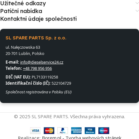
Užitečné odkazy
Patiční nabídka
Kontaktní údaje společnosti
SL SPARE PARTS Sp. z o.o.
ul. Nałęczowska 63
20-701 Lublin, Polsko
E-mail:
info@dieselservice24.cz
Telefon:
+48 798 956 956
DIČ (VAT EU):
PL7133119258
Identifikační číslo (IČ):
522104729
Společnost registrována v Polsku (EU)
© 2025 SL SPARE PARTS. Všechna práva vyhrazena.
Realizace:
Borem.pl - Tvorba webových stránek