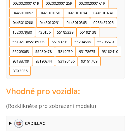
002002000101R
002002000125R
002002000161R
0445010097
0445010156
0445010184
0445010241
0445010288
0445010291
0445010365
0986437025
1520079J80
430156
55185339
55192138
5519213855185339
55193731
55204599
55206679
55209063
55230478
5819079
93178675
93182410
93188709
93190244
93190486
93191709
DTX3036
Vhodné pro vozidla:
(Rozklikněte pro zobrazení modelu)
CADILLAC