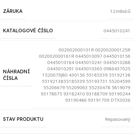
ZÁRUKA
12 měsíců
KATALOGOVÉ ČÍSLO
0445010241
002002000101R 002002000125R
002002000161R 0445010097 0445010156
0445010184 0445010241 0445010288
0445010291 0445010365 0986437025
NÁHRADNÍ
1520079J80 430156 55185339 55192138
ČÍSLA
5519213855185339 55193731 55204599
55206679 55209063 55230478 5819079
93178675 93182410 93188709 93190244
93190486 93191709 DTX3036
STAV PRODUKTU
Repasovaný