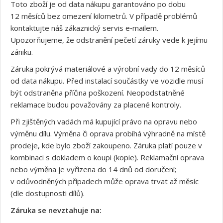
Toto zboží je od data nákupu garantováno po dobu
12 měsíců bez omezení kilometrů. V případě problémů
kontaktujte náš zákaznický servis e‑mailem.
Upozorňujeme, že odstranění pečetí záruky vede k jejímu
zániku.
Záruka pokrývá materiálové a výrobní vady do 12 měsíců
od data nákupu. Před instalací součástky ve vozidle musí
být odstraněna příčina poškození. Neopodstatněné
reklamace budou považovány za placené kontroly.
Při zjištěných vadách má kupující právo na opravu nebo
výměnu dílu. Výměna či oprava probíhá výhradně na místě
prodeje, kde bylo zboží zakoupeno. Záruka platí pouze v
kombinaci s dokladem o koupi (kopie). Reklamační oprava
nebo výměna je vyřízena do 14 dnů od doručení;
v odůvodněných případech může oprava trvat až měsíc
(dle dostupnosti dílů).
Záruka se nevztahuje na: