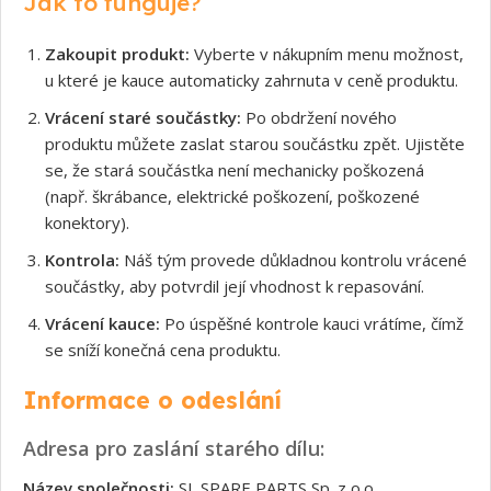
Jak to funguje?
Zakoupit produkt:
Vyberte v nákupním menu možnost,
u které je kauce automaticky zahrnuta v ceně produktu.
Vrácení staré součástky:
Po obdržení nového
produktu můžete zaslat starou součástku zpět. Ujistěte
se, že stará součástka není mechanicky poškozená
(např. škrábance, elektrické poškození, poškozené
konektory).
Kontrola:
Náš tým provede důkladnou kontrolu vrácené
součástky, aby potvrdil její vhodnost k repasování.
Vrácení kauce:
Po úspěšné kontrole kauci vrátíme, čímž
se sníží konečná cena produktu.
Informace o odeslání
Adresa pro zaslání starého dílu:
Název společnosti:
SL SPARE PARTS Sp. z o.o.