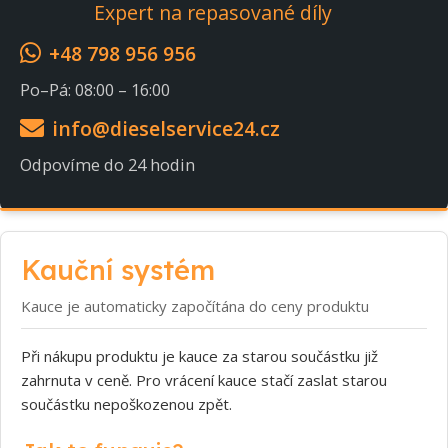
Expert na repasované díly
+48 798 956 956
Po–Pá: 08:00 – 16:00
info@dieselservice24.cz
Odpovíme do 24 hodin
Kauční systém
Kauce je automaticky započítána do ceny produktu
Při nákupu produktu je kauce za starou součástku již
zahrnuta v ceně. Pro vrácení kauce stačí zaslat starou
součástku nepoškozenou zpět.