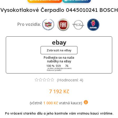
Vysokotlakové Čerpadlo 0445010241 BOSCH
Pro vozidla:
Zobrazit na eBay
Podívejte se na naše
nabídky na eBay
100 %
559
76
pozitivní
prodaných
pozorovatelů
hodnocení
produktů
(Hodnocení:
4
)
7 192
Kč
(včetně
1 000
Kč
vratná kauce)
Po vrácení starého dílu a jeho kontrole vám vratnou kauci vrátíme.