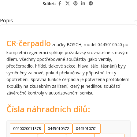
Sdílet:
Popis
CR-čerpadlo
značky BOSCH, model 0445010540 po
kompletní regeneraci splňuje požadavky srovnatelné s novým
dílem. Všechny opotřebované součástky (jako ventily,
předčerpadlo, hřídel, tlakové sekce, hlava, tělo, těsnění) byly
vyměněny za nové, pokud překračovaly přípustné limity
opotřebení. Správná funkce čerpadla je potvrzena protokolem
zkoušky na zkušebním zařízení, který je nedílnou součástí
závěrečné kontroly v autorizovaném servisu.
Čísla náhradních dílů:
002002001137R
0445010572
0445010701