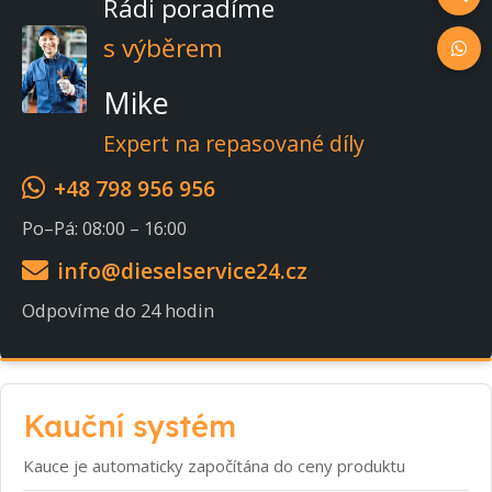
Rádi poradíme
s výběrem
Mike
Expert na repasované díly
+48 798 956 956
Po–Pá: 08:00 – 16:00
info@dieselservice24.cz
Odpovíme do 24 hodin
Kauční systém
Kauce je automaticky započítána do ceny produktu