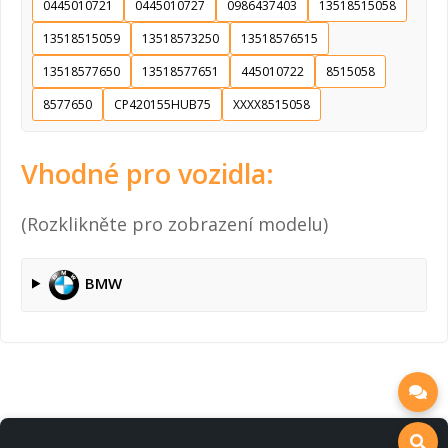
0445010721
0445010727
0986437403
13518515058
13518515059
13518573250
13518576515
13518577650
13518577651
445010722
8515058
8577650
CP420155HUB75
XXXX8515058
Vhodné pro vozidla:
(Rozklikněte pro zobrazení modelu)
BMW