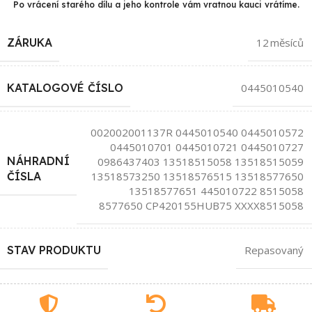
Po vrácení starého dílu a jeho kontrole vám vratnou kauci vrátíme.
ZÁRUKA
12 měsíců
KATALOGOVÉ ČÍSLO
0445010540
002002001137R 0445010540 0445010572
0445010701 0445010721 0445010727
NÁHRADNÍ
0986437403 13518515058 13518515059
13518573250 13518576515 13518577650
ČÍSLA
13518577651 445010722 8515058
8577650 CP420155HUB75 XXXX8515058
STAV PRODUKTU
Repasovaný