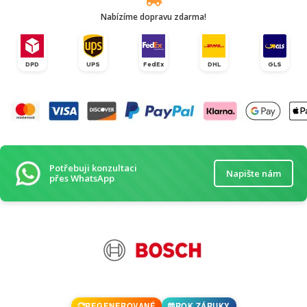
Nabízíme dopravu zdarma!
DPD
UPS
FedEx
DHL
GLS
Potřebuji konzultaci
Napište nám
přes WhatsApp
REGENEROVANÉ
ROK ZÁRUKY