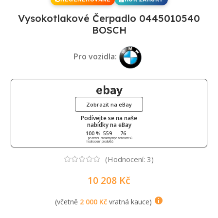
Vysokotlakové Čerpadlo 0445010540
BOSCH
Pro vozidla:
Zobrazit na eBay
Podívejte se na naše
nabídky na eBay
100 %
559
76
pozitivní
prodaných
pozorovatelů
hodnocení
produktů
(Hodnocení:
3
)
10 208
Kč
(včetně
2 000
Kč
vratná kauce)