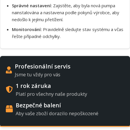
Správné nastavení:
Zajistěte, aby byla nová pumpa
nainstalována a nastavena podle pokynů výrobce, aby
nedošlo k jejímu přetížení.
Monitorování:
Pravidelně sledujte stav systému a včas
řešte případné odchylky.
Profesionální servis
Jsme tu vždy pro vás
1 rok záruka
Platí pro všechny naše produkty
Bezpečné balení
Aby vaše zboží dorazilo nepoškozené