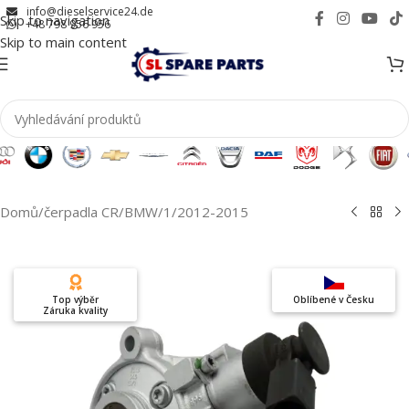
info@dieselservice24.de
Skip to navigation
+48 798 956 956
Skip to main content
Domů
/
čerpadla CR
/
BMW
/
1
/
2012-2015
Top výběr
Oblíbené v Česku
Záruka kvality