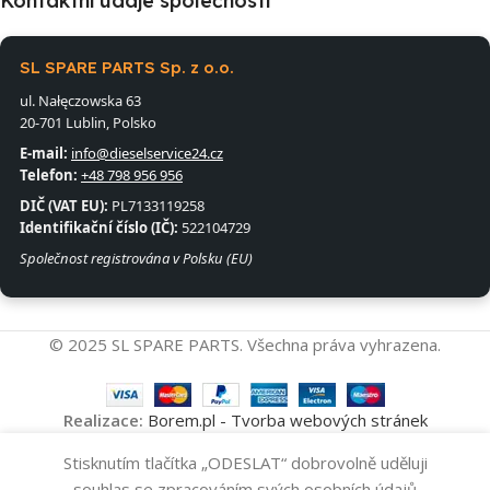
Kontaktní údaje společnosti
SL SPARE PARTS Sp. z o.o.
ul. Nałęczowska 63
20-701 Lublin, Polsko
E-mail:
info@dieselservice24.cz
Telefon:
+48 798 956 956
DIČ (VAT EU):
PL7133119258
Identifikační číslo (IČ):
522104729
Společnost registrována v Polsku (EU)
© 2025 SL SPARE PARTS. Všechna práva vyhrazena.
Realizace:
Borem.pl - Tvorba webových stránek
Vysokotlakové
Stisknutím tlačítka „ODESLAT“ dobrovolně uděluji
Přidat Do Koš
Čerpadlo
10
souhlas se zpracováním svých osobních údajů