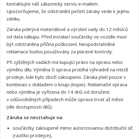
kontaktujte náš zákaznický servis e‑mailem.
Upozorňujeme, že odstranění pečetí záruky vede k jejímu
zániku.
Záruka pokrývá materiálové a výrobní vady do 12 měsíců
od data nákupu. Před instalací součástky ve vozidle musí
být odstraněna příčina poškození. Neopodstatněné
reklamace budou považovány za placené kontroly.
Při zjištěných vadách má kupující právo na opravu nebo
výměnu dílu. Výměna či oprava probíhá výhradně na místě
prodeje, kde bylo zboží zakoupeno. Záruka platí pouze v
kombinaci s dokladem o koupi (kopie). Reklamační oprava
nebo výměna je vyřízena do 14 dnů od doručení;
v odůvodněných případech může oprava trvat až měsíc
(dle dostupnosti dílů).
Záruka se nevztahuje na:
součástky zakoupené mimo autorizovanou distribuční síť
(razítko prodejce),