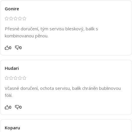
Gonire
Přesné doručení, tým servisu bleskový, balík s
kombinovanou pěnou.
0
0
Hudari
Včasné doručení, ochota servisu, balík chráněn bublinovou
fólií.
0
0
Koparu