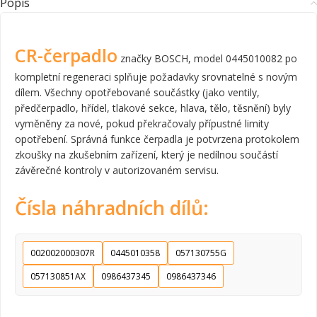
Popis
CR-čerpadlo
značky BOSCH, model 0445010082 po
kompletní regeneraci splňuje požadavky srovnatelné s novým
dílem. Všechny opotřebované součástky (jako ventily,
předčerpadlo, hřídel, tlakové sekce, hlava, tělo, těsnění) byly
vyměněny za nové, pokud překračovaly přípustné limity
opotřebení. Správná funkce čerpadla je potvrzena protokolem
zkoušky na zkušebním zařízení, který je nedílnou součástí
závěrečné kontroly v autorizovaném servisu.
Čísla náhradních dílů:
002002000307R
0445010358
057130755G
057130851AX
0986437345
0986437346