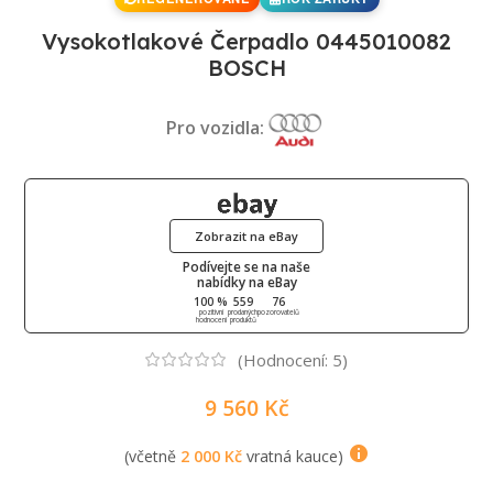
Vysokotlakové Čerpadlo 0445010082
BOSCH
Pro vozidla:
Zobrazit na eBay
Podívejte se na naše
nabídky na eBay
100 %
559
76
pozitivní
prodaných
pozorovatelů
hodnocení
produktů
(Hodnocení:
5
)
9 560
Kč
(včetně
2 000
Kč
vratná kauce)