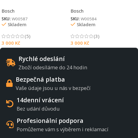
Bosch
Bosch
SKU:
W00587
SKU:
W00584
Skladem
Skladem
(5)
(3)
3 000
Kč
3 000
Kč
Rychlé odeslání
Zboží odesíláme do 24 hodin
Bezpečná platba
Vaše údaje jsou u nás v bezpečí
14denní vrácení
Bez udání důvodu
Profesionální podpora
Pomůžeme vám s výběrem i reklamací