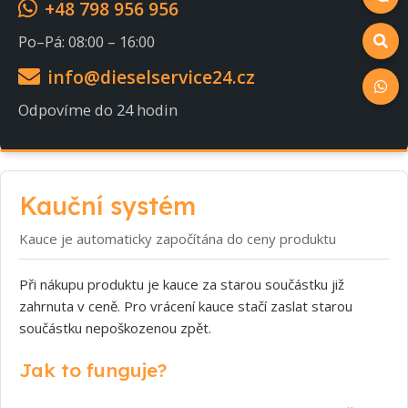
+48 798 956 956
Po–Pá: 08:00 – 16:00
info@dieselservice24.cz
Odpovíme do 24 hodin
Kauční systém
Kauce je automaticky započítána do ceny produktu
Při nákupu produktu je kauce za starou součástku již
zahrnuta v ceně. Pro vrácení kauce stačí zaslat starou
součástku nepoškozenou zpět.
Jak to funguje?