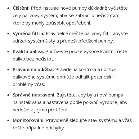
Čištění:
Před instalací nové pumpy důkladně vyčistěte
celý palivový systém, aby se zabránilo nečistotám,
které by mohly způsobit opotřebení.
Výměna filtru:
Pravidelně měňte palivový filtr, abyste
udrželi systém čistý a předešli přetížení pumpy.
Souhlasím s GDPR
Kvalita paliva:
Používejte pouze vysoce kvalitní, čisté
palivo bez nečistot.
Pravidelná údržba:
Pravidelná kontrola a údržba
palivového systému pomůže odhalit potenciální
problémy včas.
Správné nastavení:
Zajistěte, aby byla nová pumpa
nainstalována a nastavena podle pokynů výrobce, aby
nedošlo k jejímu přetížení.
Monitorování:
Pravidelně sledujte stav systému a včas
řešte případné odchylky.