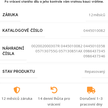
Po vrácení starého dílu a jeho kontrole vám vratnou kauci vrátíme.
ZÁRUKA
12 měsíců
KATALOGOVÉ ČÍSLO
0445010082
002002000307R 0445010082 0445010358
NÁHRADNÍ
057130755G 057130851AX 0986437345
ČÍSLA
0986437346
STAV PRODUKTU
Repasovaný
12 měsíců záruka
14 denní lhůta pro
Doručení 1–3
vrácení
pracovní dny