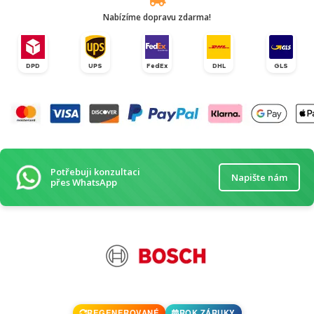
Nabízíme dopravu zdarma!
DPD
UPS
FedEx
DHL
GLS
Potřebuji konzultaci
Napište nám
přes WhatsApp
REGENEROVANÉ
ROK ZÁRUKY