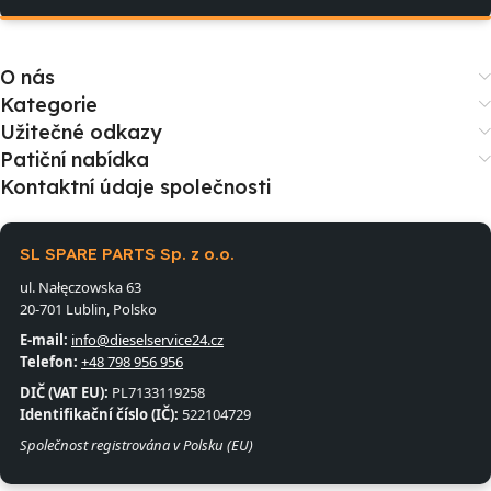
O nás
Kategorie
Užitečné odkazy
Patiční nabídka
Kontaktní údaje společnosti
SL SPARE PARTS Sp. z o.o.
ul. Nałęczowska 63
20-701 Lublin, Polsko
E-mail:
info@dieselservice24.cz
Telefon:
+48 798 956 956
DIČ (VAT EU):
PL7133119258
Identifikační číslo (IČ):
522104729
Společnost registrována v Polsku (EU)