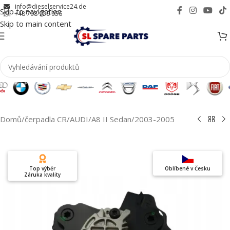
info@dieselservice24.de
Skip to navigation
+48 798 956 956
Skip to main content
Domů
/
čerpadla CR
/
AUDI
/
A8 II Sedan
/
2003-2005
Top výběr
Oblíbené v Česku
Záruka kvality