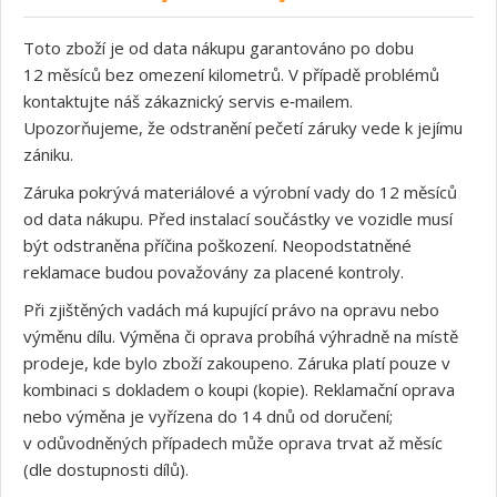
Toto zboží je od data nákupu garantováno po dobu
12 měsíců bez omezení kilometrů. V případě problémů
kontaktujte náš zákaznický servis e‑mailem.
Upozorňujeme, že odstranění pečetí záruky vede k jejímu
zániku.
Záruka pokrývá materiálové a výrobní vady do 12 měsíců
od data nákupu. Před instalací součástky ve vozidle musí
být odstraněna příčina poškození. Neopodstatněné
reklamace budou považovány za placené kontroly.
Při zjištěných vadách má kupující právo na opravu nebo
výměnu dílu. Výměna či oprava probíhá výhradně na místě
prodeje, kde bylo zboží zakoupeno. Záruka platí pouze v
kombinaci s dokladem o koupi (kopie). Reklamační oprava
nebo výměna je vyřízena do 14 dnů od doručení;
v odůvodněných případech může oprava trvat až měsíc
(dle dostupnosti dílů).