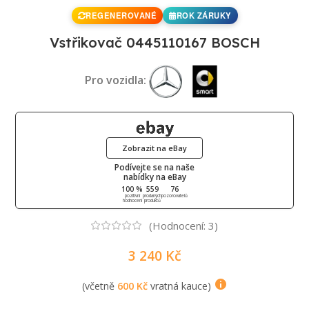
REGENEROVANÉ
ROK ZÁRUKY
Vstřikovač 0445110167 BOSCH
Pro vozidla:
Zobrazit na eBay
Podívejte se na naše
nabídky na eBay
100 %
559
76
pozitivní
prodaných
pozorovatelů
hodnocení
produktů
(Hodnocení:
3
)
3 240
Kč
(včetně
600
Kč
vratná kauce)