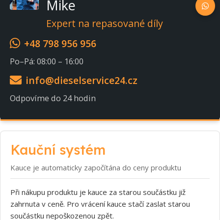
Mike
Expert na repasované díly
+48 798 956 956
Po–Pá: 08:00 – 16:00
info@dieselservice24.cz
Odpovíme do 24 hodin
Kauční systém
Kauce je automaticky započítána do ceny produktu
Při nákupu produktu je kauce za starou součástku již
zahrnuta v ceně. Pro vrácení kauce stačí zaslat starou
součástku nepoškozenou zpět.