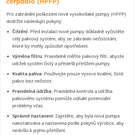
čerpadlo (HPFP)
Souhlasím s GDPR
Pro zabránění poškození nové vysokotlaké pumpy (HPFP)
dodržte následující pokyny:
Čištění:
Před instalací nové pumpy důkladně vyčistěte
celý palivový systém, aby se zabránilo nečistotám,
které by mohly způsobit opotřebení.
Výměna filtru:
Pravidelně měňte palivový filtr, abyste
udrželi systém čistý a předešli přetížení pumpy.
Kvalita paliva:
Používejte pouze vysoce kvalitní, čisté
palivo bez nečistot.
Pravidelná údržba:
Pravidelná kontrola a údržba
palivového systému pomůže odhalit potenciální
problémy včas.
Správné nastavení:
Zajistěte, aby byla nová pumpa
nainstalována a nastavena podle pokynů výrobce, aby
nedošlo k jejímu přetížení.