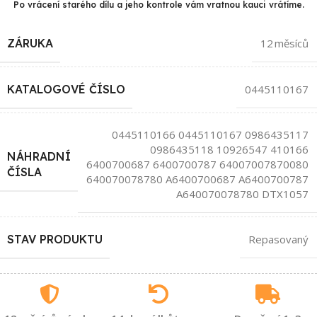
Po vrácení starého dílu a jeho kontrole vám vratnou kauci vrátíme.
ZÁRUKA
12 měsíců
KATALOGOVÉ ČÍSLO
0445110167
0445110166 0445110167 0986435117
0986435118 10926547 410166
NÁHRADNÍ
6400700687 6400700787 64007007870080
ČÍSLA
640070078780 A6400700687 A6400700787
A640070078780 DTX1057
STAV PRODUKTU
Repasovaný