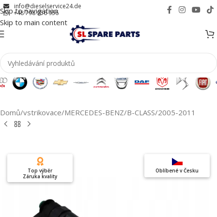
info@dieselservice24.de
Skip to navigation
+48 798 956 956
Skip to main content
Domů
/
vstrikovace
/
MERCEDES-BENZ
/
B-CLASS
/
2005-2011
Top výběr
Oblíbené v Česku
Záruka kvality