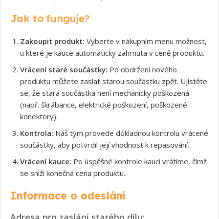
Jak to funguje?
Zakoupit produkt:
Vyberte v nákupním menu možnost,
u které je kauce automaticky zahrnuta v ceně produktu.
Vrácení staré součástky:
Po obdržení nového
produktu můžete zaslat starou součástku zpět. Ujistěte
se, že stará součástka není mechanicky poškozená
(např. škrábance, elektrické poškození, poškozené
konektory).
Kontrola:
Náš tým provede důkladnou kontrolu vrácené
součástky, aby potvrdil její vhodnost k repasování.
Vrácení kauce:
Po úspěšné kontrole kauci vrátíme, čímž
se sníží konečná cena produktu.
Informace o odeslání
Adresa pro zaslání starého dílu: