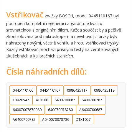
Vstřikovač
značky BOSCH, model 0445110167 byl
podroben kompletní regeneraci a garantuje kvalitu
srovnatelnou s originálním dílem. Každá součást byla pečlivě
zkontrolována pod mikroskopem a nevyhovující prvky byly
nahrazeny novými, včetně ventilu a hrotu vstřikovací trysky.
Každý vstřikovač prochází přísnými testy na certifikovaných
zkušebnách a kalibračních stanicích.
Čísla náhradních dílů:
0445110166
0445110167
0986435117
0986435118
10926547
410166
6400700687
6400700787
64007007870080
640070078780
A6400700687
A6400700787
A640070078780
DTX1057