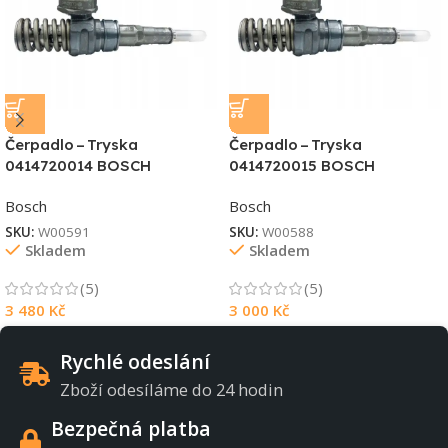
Čerpadlo – Tryska
Čerpadlo – Tryska
0414720014 BOSCH
0414720015 BOSCH
Bosch
Bosch
SKU:
W00591
SKU:
W00588
Skladem
Skladem
(5)
(5)
3 480
Kč
3 000
Kč
Rychlé odeslání
Zboží odesíláme do 24 hodin
Bezpečná platba