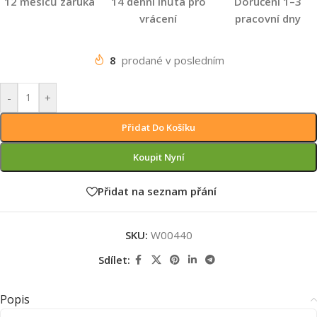
12 měsíců záruka
14 denní lhůta pro
Doručení 1–3
vrácení
pracovní dny
8
prodané v posledním
-
+
Přidat Do Košíku
Koupit Nyní
Přidat na seznam přání
SKU:
W00440
Sdílet:
Popis