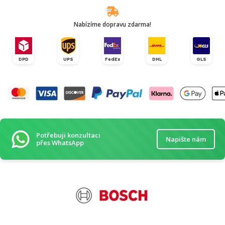
Nabízíme dopravu zdarma!
DPD
UPS
FedEx
DHL
GLS
Potřebuji konzultaci
Napište nám
přes WhatsApp