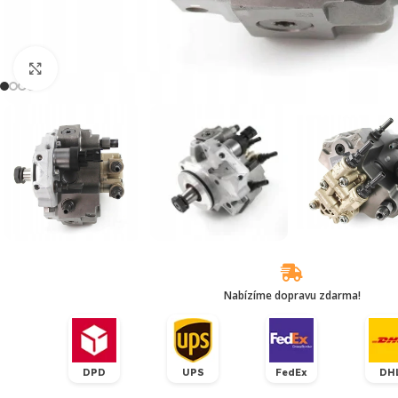
Klikněte pro zvětšení
Nabízíme dopravu zdarma!
DPD
UPS
FedEx
DH