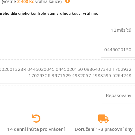
(včetně
3 400
Kč
vratná kauce)
arého dílu a jeho kontrole vám vratnou kauci vrátíme.
12 měsíců
0445020150
002001328R 0445020045 0445020150 0986437342 1702932
1702932R 3971529 4982057 4988595 5264248
Repasovaný
14 denní lhůta pro vrácení
Doručení 1–3 pracovní dny