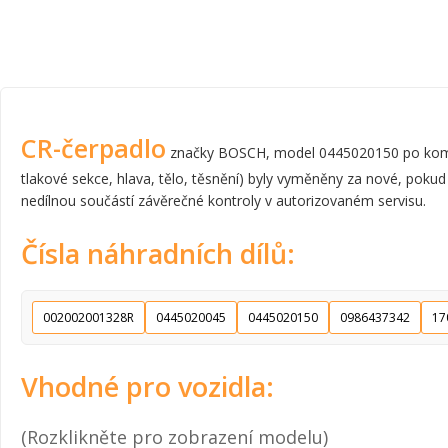
CR-čerpadlo
značky BOSCH, model 0445020150 po komplet
tlakové sekce, hlava, tělo, těsnění) byly vyměněny za nové, pokud
nedílnou součástí závěrečné kontroly v autorizovaném servisu.
Čísla náhradních dílů:
002002001328R
0445020045
0445020150
0986437342
17
Vhodné pro vozidla:
(Rozklikněte pro zobrazení modelu)