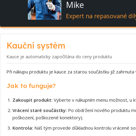
Mike
Expert na repasované díl
Kauční systém
Kauce je automaticky započítána do ceny produktu
Při nákupu produktu je kauce za starou součástku již zahrnuta
Jak to funguje?
Zakoupit produkt:
Vyberte v nákupním menu možnost, u kt
Vrácení staré součástky:
Po obdržení nového produktu může
poškození, poškozené konektory).
Kontrola:
Náš tým provede důkladnou kontrolu vrácené souč