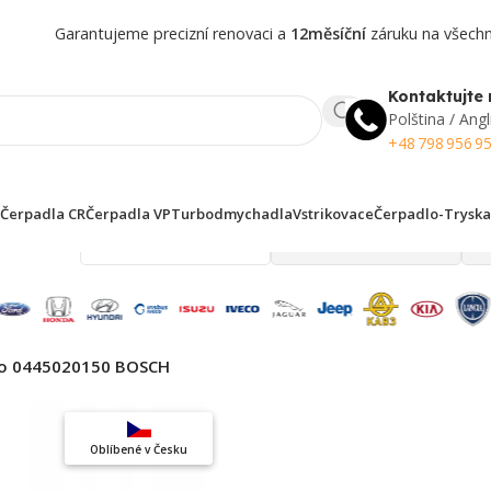
Garantujeme precizní renovaci a
12měsíční
záruku na všechny
Kontaktujte 
Polština / Angl
+48 798 956 9
Čerpadla CR
Čerpadla VP
Turbodmychadla
Vstrikovace
Čerpadlo-Tryska
 finden!
lo 0445020150 BOSCH
Top výběr
Oblíbené v Česku
Záruka kvality