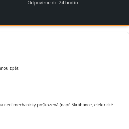
Odpovíme do 24 hodin
enou zpět.
a není mechanicky poškozená (např. škrábance, elektrické