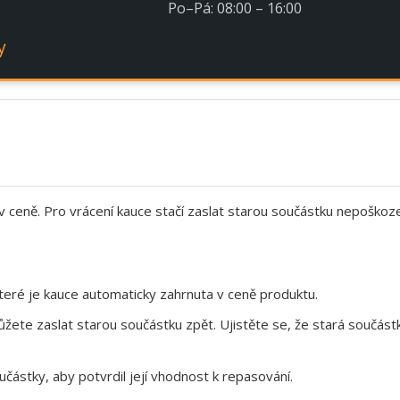
Po–Pá: 08:00 – 16:00
y
 v ceně. Pro vrácení kauce stačí zaslat starou součástku nepoškoz
eré je kauce automaticky zahrnuta v ceně produktu.
te zaslat starou součástku zpět. Ujistěte se, že stará součástk
ástky, aby potvrdil její vhodnost k repasování.