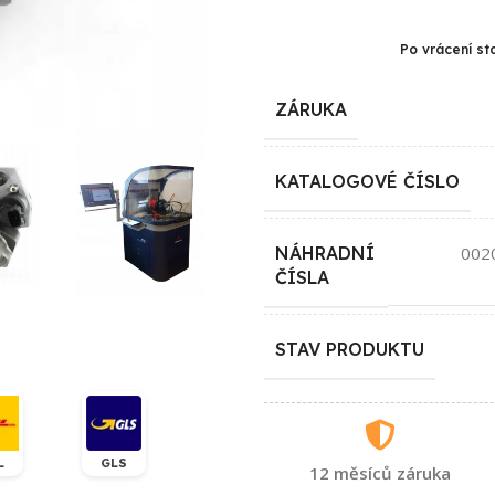
Po vrácení st
ZÁRUKA
KATALOGOVÉ ČÍSLO
NÁHRADNÍ
002
ČÍSLA
STAV PRODUKTU
L
GLS
12 měsíců záruka