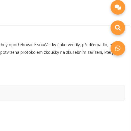
y opotřebované součástky (jako ventily, předčerpadlo, hřídel,
e potvrzena protokolem zkoušky na zkušebním zařízení, který je