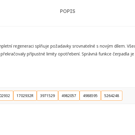
POPIS
ní regeneraci splňuje požadavky srovnatelné s novým dílem. Všechn
 překračovaly přípustné limity opotřebení. Správná funkce čerpadla j
02932
1702932R
3971529
4982057
4988595
5264248