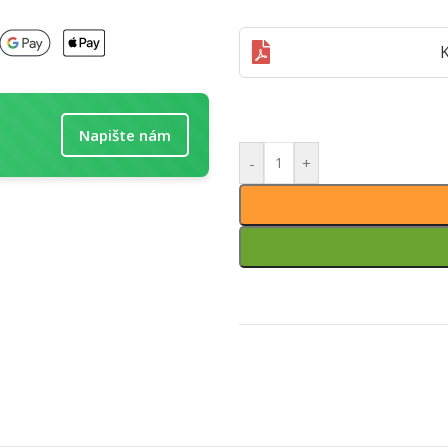
K
Napište nám
-
+