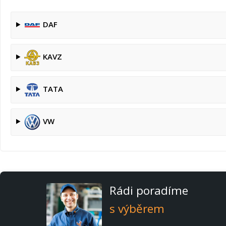
DAF
KAVZ
TATA
VW
Rádi poradíme
s výběrem