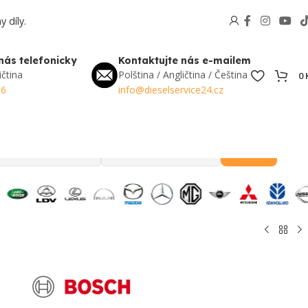
 díly.
nás telefonicky
Kontaktujte nás e-mailem
ičtina
Polština / Angličtina / Čeština
0
56
info@dieselservice24.cz
Hledat
Oblíbené v Česku