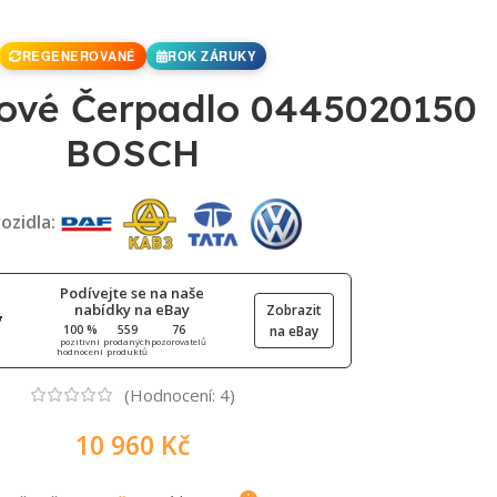
REGENEROVANÉ
ROK ZÁRUKY
ové Čerpadlo 0445020150
BOSCH
ozidla:
Podívejte se na naše
nabídky na eBay
Zobrazit
100 %
559
76
na eBay
pozitivní
prodaných
pozorovatelů
hodnocení
produktů
(Hodnocení:
4
)
10 960
Kč