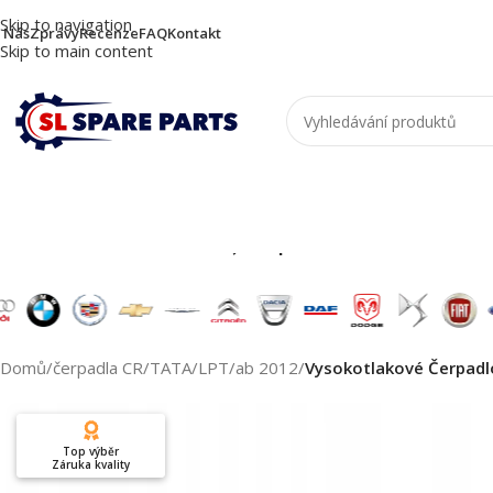
Skip to navigation
 Nás
Zprávy
Recenze
FAQ
Kontakt
Skip to main content
Nutzen Sie die Suche, um passende Produkte zu
Domů
/
čerpadla CR
/
TATA
/
LPT
/
ab 2012
/
Vysokotlakové Čerpad
Top výběr
Záruka kvality