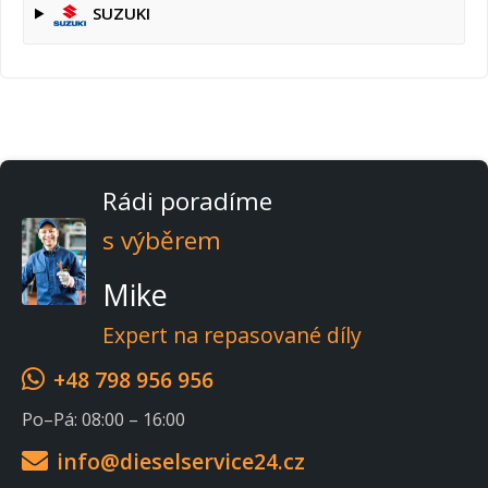
SUZUKI
Rádi poradíme
s výběrem
Mike
Expert na repasované díly
+48 798 956 956
Po–Pá: 08:00 – 16:00
info@dieselservice24.cz