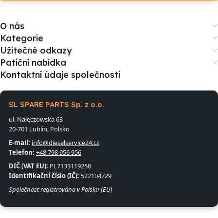
O nás
Kategorie
Užitečné odkazy
Patiční nabídka
Kontaktní údaje společnosti
SL SPARE PARTS Sp. z o.o.
ul. Nałęczowska 63
20-701 Lublin, Polsko
E-mail:
info@dieselservice24.cz
Telefon:
+48 798 956 956
DIČ (VAT EU):
PL7133119258
Identifikační číslo (IČ):
522104729
Společnost registrována v Polsku (EU)