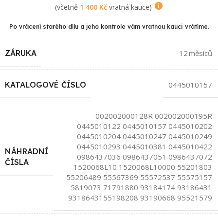
(včetně
1 400
Kč
vratná kauce)
Po vrácení starého dílu a jeho kontrole vám vratnou kauci vrátíme.
ZÁRUKA
12 měsíců
KATALOGOVÉ ČÍSLO
0445010157
002002000128R 002002000195R
0445010122 0445010157 0445010202
0445010204 0445010247 0445010249
0445010293 0445010381 0445010422
NÁHRADNÍ
0986437036 0986437051 0986437072
ČÍSLA
1520068L10 1520068L10000 55201803
55206489 55567369 55572537 55575157
5819073 71791880 93184174 93186431
9318643155198208 93190668 95521579