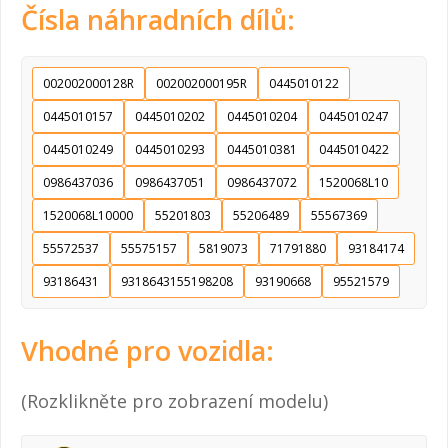
Čísla náhradních dílů:
002002000128R
002002000195R
0445010122
0445010157
0445010202
0445010204
0445010247
0445010249
0445010293
0445010381
0445010422
0986437036
0986437051
0986437072
1520068L10
1520068L10000
55201803
55206489
55567369
55572537
55575157
5819073
71791880
93184174
93186431
9318643155198208
93190668
95521579
Vhodné pro vozidla:
(Rozklikněte pro zobrazení modelu)