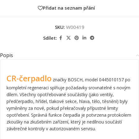
Přidat na seznam přání
SKU:
W00419
Sdílet:
Popis
CR-čerpadlo
značky BOSCH, model 0445010157 po
kompletní regeneraci splňuje požadavky srovnatelné s novým
dílem. Všechny opotřebované součástky (jako ventily,
předčerpadlo, hřídel, tlakové sekce, hlava, tělo, těsnění) byly
vyměněny za nové, pokud překračovaly přípustné limity
opotřebení. Správná funkce čerpadla je potvrzena protokolem
zkoušky na zkušebním zařízení, který je nedílnou součástí
závěrečné kontroly v autorizovaném servisu.