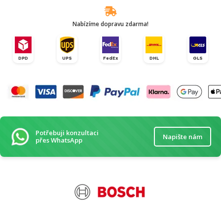
Nabízíme dopravu zdarma!
DPD
UPS
FedEx
DHL
GLS
Potřebuji konzultaci
Napište nám
přes WhatsApp