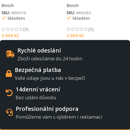
Bosch
Bosch
SKU:
W00579
SKU:
W00583
Skladem
Skladem
(3)
(5)
3 000
Kč
3 000
Kč
Rychlé odeslání
Zboží odesíláme do 24 hodin
Bezpečná platba
Vaše údaje jsou u nás v bezpečí
14denní vrácení
Bez udání důvodu
Profesionální podpora
Pomůžeme vám s výběrem i reklamací