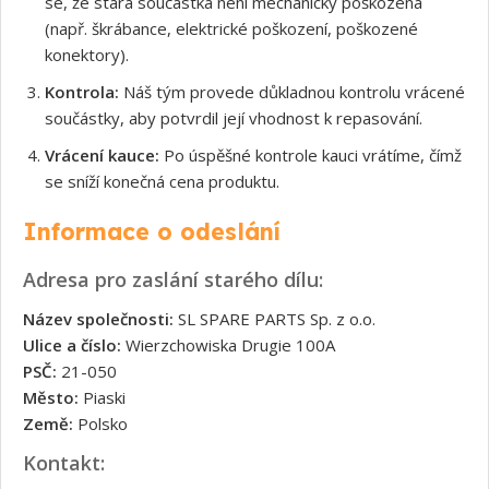
se, že stará součástka není mechanicky poškozená
(např. škrábance, elektrické poškození, poškozené
konektory).
Kontrola:
Náš tým provede důkladnou kontrolu vrácené
součástky, aby potvrdil její vhodnost k repasování.
Vrácení kauce:
Po úspěšné kontrole kauci vrátíme, čímž
se sníží konečná cena produktu.
Informace o odeslání
Adresa pro zaslání starého dílu:
Název společnosti:
SL SPARE PARTS Sp. z o.o.
Ulice a číslo:
Wierzchowiska Drugie 100A
PSČ:
21-050
Město:
Piaski
Země:
Polsko
Kontakt: