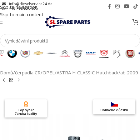
info@dieselservice24.de
Skip to navigation
+48 798 956 956
Skip to main content
Domů
/
čerpadla CR
/
OPEL
/
ASTRA H CLASSIC Hatchback
/
ab 2009
Top výběr
Oblíbené v Česku
Záruka kvality