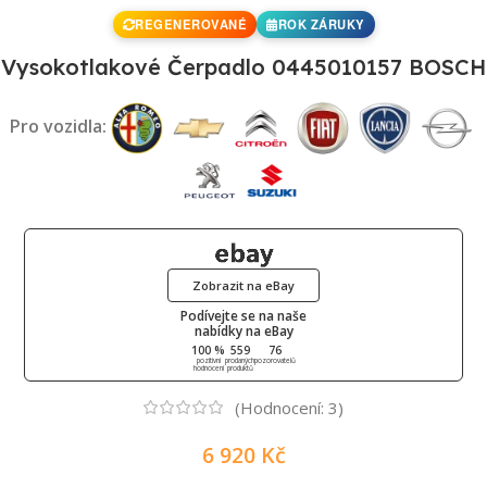
REGENEROVANÉ
ROK ZÁRUKY
Vysokotlakové Čerpadlo 0445010157 BOSCH
Pro vozidla:
Zobrazit na eBay
Podívejte se na naše
nabídky na eBay
100 %
559
76
pozitivní
prodaných
pozorovatelů
hodnocení
produktů
(Hodnocení:
3
)
6 920
Kč