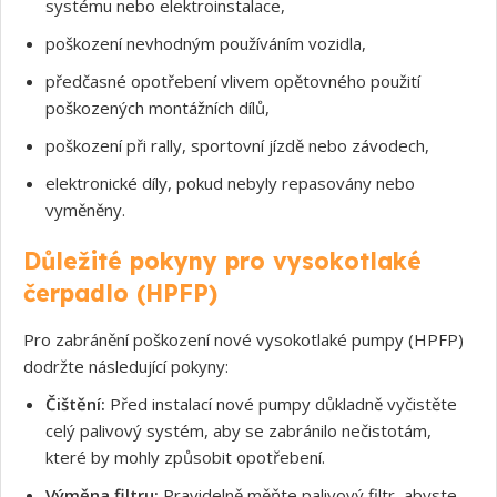
systému nebo elektroinstalace,
poškození nevhodným používáním vozidla,
předčasné opotřebení vlivem opětovného použití
poškozených montážních dílů,
poškození při rally, sportovní jízdě nebo závodech,
elektronické díly, pokud nebyly repasovány nebo
vyměněny.
Důležité pokyny pro vysokotlaké
čerpadlo (HPFP)
Pro zabránění poškození nové vysokotlaké pumpy (HPFP)
dodržte následující pokyny:
Čištění:
Před instalací nové pumpy důkladně vyčistěte
celý palivový systém, aby se zabránilo nečistotám,
které by mohly způsobit opotřebení.
Výměna filtru:
Pravidelně měňte palivový filtr, abyste