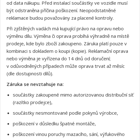
od data nákupu. Před instalací součástky ve vozidle musí
být odstraněna příčina poškození. Neopodstatněné
reklamace budou považovány za placené kontroly.
Při zjištěných vadách má kupující právo na opravu nebo
výměnu dílu. Výměna či oprava probíhá výhradně na místě
prodeje, kde bylo zboží zakoupeno. Záruka platí pouze v
kombinaci s dokladem o koupi (kopie). Reklamační oprava
nebo výměna je vyřízena do 14 dnů od doručení;
v odůvodněných případech může oprava trvat až měsíc
(dle dostupnosti dílů).
Záruka se nevztahuje na:
součástky zakoupené mimo autorizovanou distribuční síť
(razítko prodejce),
součástky nesmontované podle pokynů výrobce,
Souhlasím s GDPR
poškození v důsledku špatné montáže,
poškození vinou poruchy mazacího, sání, výfukového