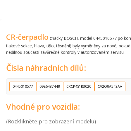
CR-čerpadlo
značky BOSCH, model 0445010577 po komplet
tlakové sekce, hlava, tělo, těsnění) byly vyměněny za nové, pokud
nedílnou součástí závěrečné kontroly v autorizovaném servisu.
Čísla náhradních dílů:
0445010577
0986437449
CRCP4S1R3020
CV2Q9A543AA
Vhodné pro vozidla:
(Rozklikněte pro zobrazení modelu)