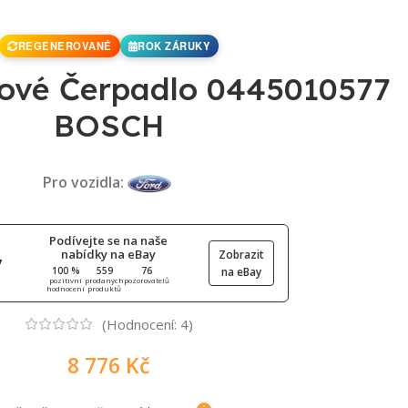
REGENEROVANÉ
ROK ZÁRUKY
ové Čerpadlo 0445010577
BOSCH
Pro vozidla:
Podívejte se na naše
nabídky na eBay
Zobrazit
100 %
559
76
na eBay
pozitivní
prodaných
pozorovatelů
hodnocení
produktů
(Hodnocení:
4
)
8 776
Kč