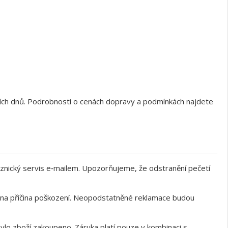
ních dnů. Podrobnosti o cenách dopravy a podmínkách najdete
znický servis e‑mailem. Upozorňujeme, že odstranění pečetí
něna příčina poškození. Neopodstatněné reklamace budou
ylo zboží zakoupeno. Záruka platí pouze v kombinaci s