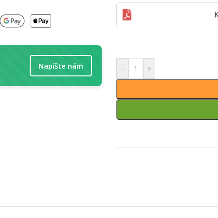
K
Napište nám
-
+