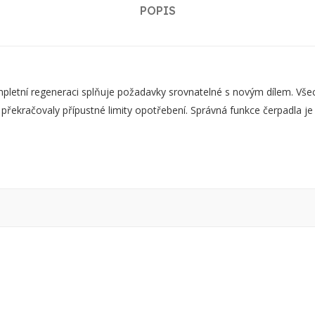
POPIS
ní regeneraci splňuje požadavky srovnatelné s novým dílem. Všechn
 překračovaly přípustné limity opotřebení. Správná funkce čerpadla j