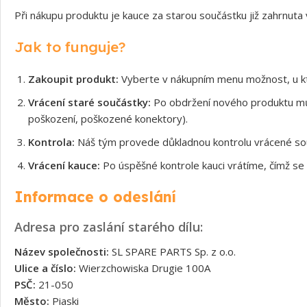
Při nákupu produktu je kauce za starou součástku již zahrnuta
Jak to funguje?
Zakoupit produkt:
Vyberte v nákupním menu možnost, u kt
Vrácení staré součástky:
Po obdržení nového produktu může
poškození, poškozené konektory).
Kontrola:
Náš tým provede důkladnou kontrolu vrácené souč
Vrácení kauce:
Po úspěšné kontrole kauci vrátíme, čímž se 
Informace o odeslání
Adresa pro zaslání starého dílu:
Název společnosti:
SL SPARE PARTS Sp. z o.o.
Ulice a číslo:
Wierzchowiska Drugie 100A
PSČ:
21-050
Město:
Piaski