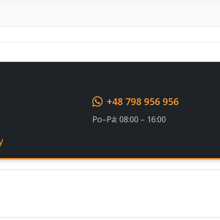
Souhlasím s GDPR
+48 798 956 956
Po–Pá: 08:00 – 16:00
y