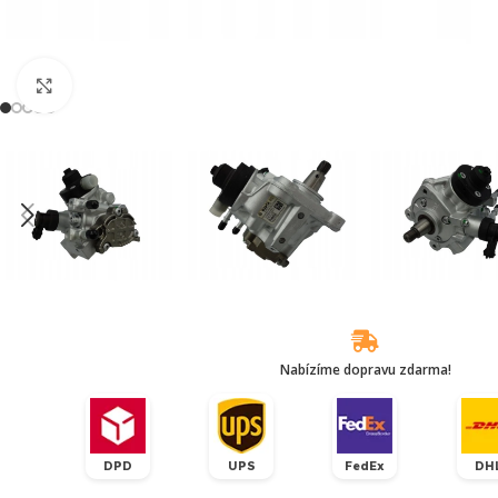
Klikněte pro zvětšení
Nabízíme dopravu zdarma!
DPD
UPS
FedEx
DH