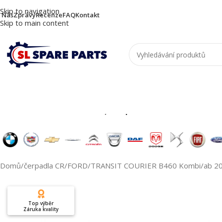
Skip to navigation
 Nás
Zprávy
Recenze
FAQ
Kontakt
Skip to main content
Nutzen Sie die Suche, um passende Produkte zu
Domů
/
čerpadla CR
/
FORD
/
TRANSIT COURIER B460 Kombi
/
ab 2
Top výběr
Záruka kvality