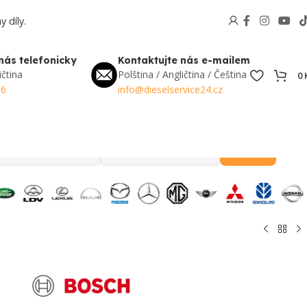
 díly.
nás telefonicky
Kontaktujte nás e-mailem
ičtina
Polština / Angličtina / Čeština
0
56
info@dieselservice24.cz
Hledat
Oblíbené v Česku