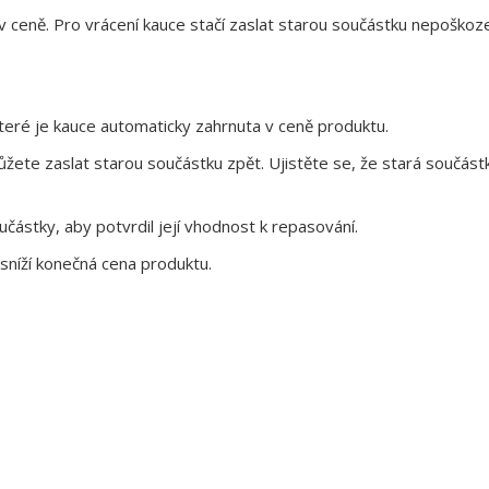
 v ceně. Pro vrácení kauce stačí zaslat starou součástku nepoškoz
eré je kauce automaticky zahrnuta v ceně produktu.
te zaslat starou součástku zpět. Ujistěte se, že stará součástk
ástky, aby potvrdil její vhodnost k repasování.
sníží konečná cena produktu.