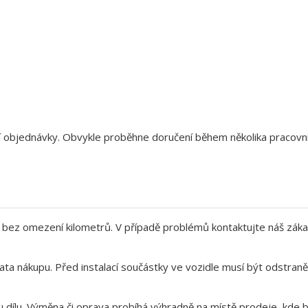
aší objednávky. Obvykle proběhne doručení během několika pracov
bez omezení kilometrů. V případě problémů kontaktujte náš záka
ata nákupu. Před instalací součástky ve vozidle musí být odstra
 dílu. Výměna či oprava probíhá výhradně na místě prodeje, kde b