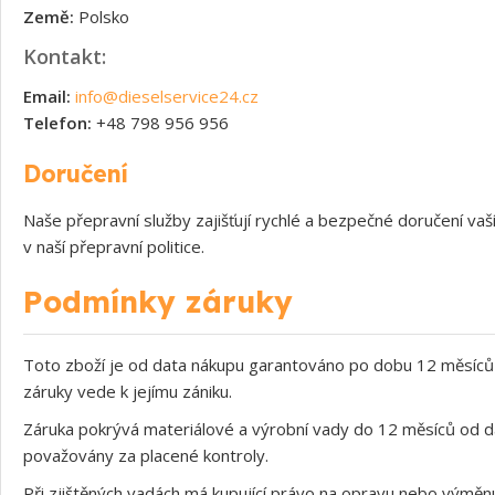
Země:
Polsko
Kontakt:
Email:
info@dieselservice24.cz
Telefon:
+48 798 956 956
Doručení
Naše přepravní služby zajišťují rychlé a bezpečné doručení v
v naší přepravní politice.
Podmínky záruky
Toto zboží je od data nákupu garantováno po dobu 12 měsíců 
záruky vede k jejímu zániku.
Záruka pokrývá materiálové a výrobní vady do 12 měsíců od d
považovány za placené kontroly.
Při zjištěných vadách má kupující právo na opravu nebo výměnu