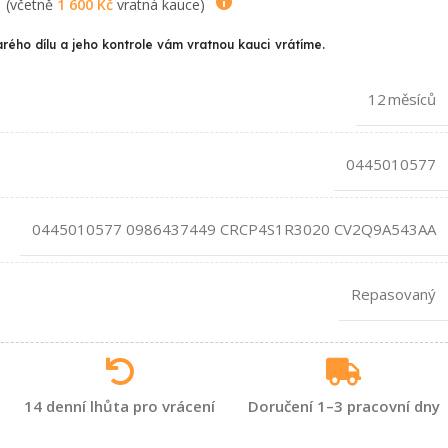
(včetně
1 600
Kč
vratná kauce)
arého dílu a jeho kontrole vám vratnou kauci vrátíme.
12 měsíců
0445010577
0445010577 0986437449 CRCP4S1R3020 CV2Q9A543AA
Repasovaný
14 denní lhůta pro vrácení
Doručení 1–3 pracovní dny