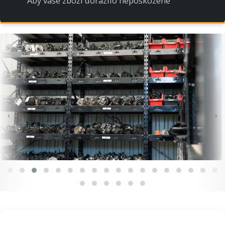
Aby vaše zboží dorazilo nepoškozené
‹
›