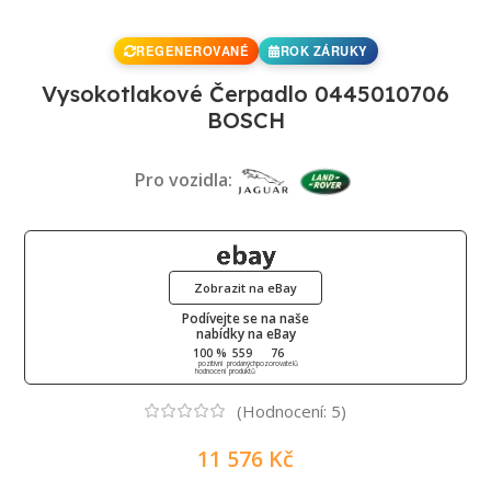
REGENEROVANÉ
ROK ZÁRUKY
Vysokotlakové Čerpadlo 0445010706
BOSCH
Pro vozidla:
Zobrazit na eBay
Podívejte se na naše
nabídky na eBay
100 %
559
76
pozitivní
prodaných
pozorovatelů
hodnocení
produktů
(Hodnocení:
5
)
11 576
Kč