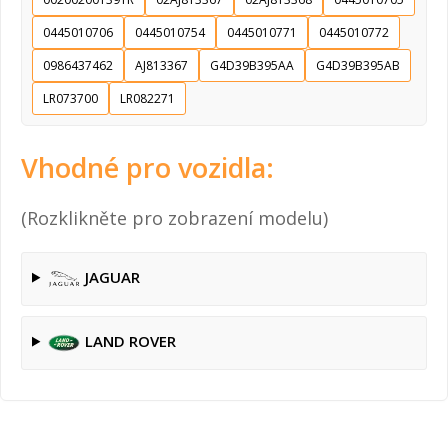
0445010706
0445010754
0445010771
0445010772
0986437462
AJ813367
G4D39B395AA
G4D39B395AB
LR073700
LR082271
Vhodné pro vozidla:
(Rozklikněte pro zobrazení modelu)
JAGUAR
LAND ROVER