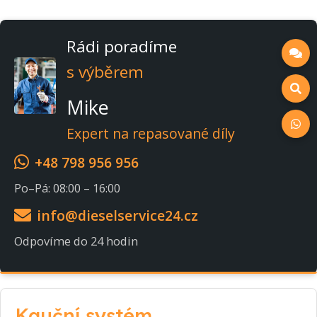
Rádi poradíme
s výběrem
Mike
Expert na repasované díly
+48 798 956 956
Po–Pá: 08:00 – 16:00
info@dieselservice24.cz
Odpovíme do 24 hodin
Kauční systém