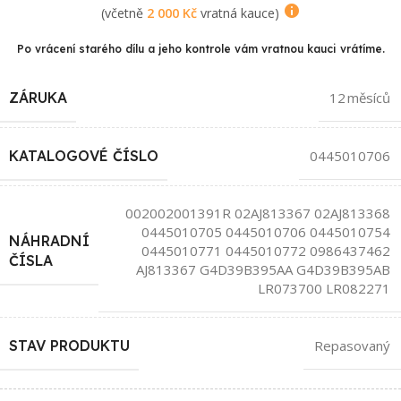
(včetně
2 000
Kč
vratná kauce)
Po vrácení starého dílu a jeho kontrole vám vratnou kauci vrátíme.
ZÁRUKA
12 měsíců
KATALOGOVÉ ČÍSLO
0445010706
002002001391R 02AJ813367 02AJ813368
0445010705 0445010706 0445010754
NÁHRADNÍ
0445010771 0445010772 0986437462
ČÍSLA
AJ813367 G4D39B395AA G4D39B395AB
LR073700 LR082271
STAV PRODUKTU
Repasovaný