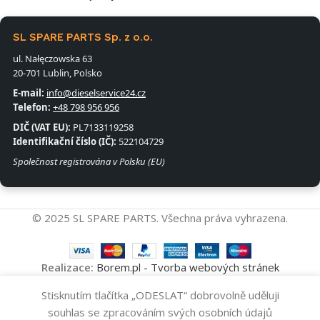
SL SPARE PARTS Sp. z o.o.
ul. Nałęczowska 63
20-701 Lublin, Polsko
E-mail:
info@dieselservice24.cz
Telefon:
+48 798 956 956
DIČ (VAT EU):
PL7133119258
Identifikační číslo (IČ):
522104729
Společnost registrována v Polsku (EU)
© 2025 SL SPARE PARTS. Všechna práva vyhrazena.
Realizace:
Borem.pl - Tvorba webových stránek
Vysokotlakové
Stisknutím tlačítka „ODESLAT“ dobrovolně uděluji
Přidat Do Koš
Čerpadlo
11
souhlas se zpracováním svých osobních údajů
0445010706