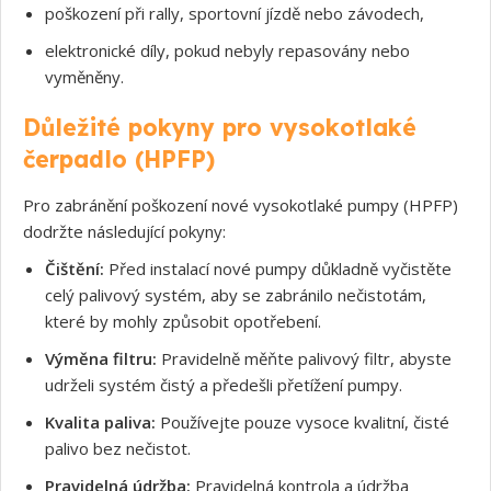
poškození při rally, sportovní jízdě nebo závodech,
elektronické díly, pokud nebyly repasovány nebo
vyměněny.
Důležité pokyny pro vysokotlaké
čerpadlo (HPFP)
Pro zabránění poškození nové vysokotlaké pumpy (HPFP)
dodržte následující pokyny:
Čištění:
Před instalací nové pumpy důkladně vyčistěte
celý palivový systém, aby se zabránilo nečistotám,
které by mohly způsobit opotřebení.
Souhlasím s GDPR
Výměna filtru:
Pravidelně měňte palivový filtr, abyste
udrželi systém čistý a předešli přetížení pumpy.
Kvalita paliva:
Používejte pouze vysoce kvalitní, čisté
palivo bez nečistot.
Pravidelná údržba:
Pravidelná kontrola a údržba