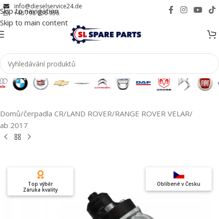
info@dieselservice24.de
Skip to navigation
+48 798 956 956
Skip to main content
Domů
/
čerpadla CR
/
LAND ROVER
/
RANGE ROVER VELAR
/
ab 2017
Top výběr
Oblíbené v Česku
Záruka kvality