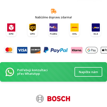
Nabízíme dopravu zdarma!
DPD
UPS
FedEx
DHL
GLS
Potřebuji konzultaci
Napište nám
přes WhatsApp