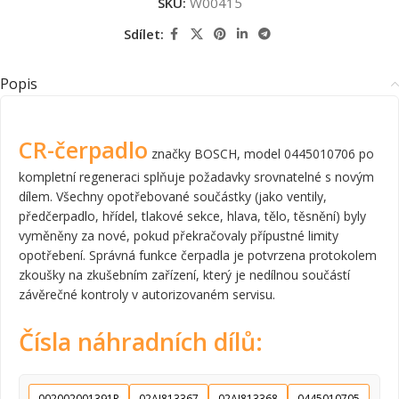
SKU:
W00415
Sdílet:
Popis
CR-čerpadlo
značky BOSCH, model 0445010706 po
kompletní regeneraci splňuje požadavky srovnatelné s novým
dílem. Všechny opotřebované součástky (jako ventily,
předčerpadlo, hřídel, tlakové sekce, hlava, tělo, těsnění) byly
vyměněny za nové, pokud překračovaly přípustné limity
opotřebení. Správná funkce čerpadla je potvrzena protokolem
zkoušky na zkušebním zařízení, který je nedílnou součástí
závěrečné kontroly v autorizovaném servisu.
Čísla náhradních dílů:
002002001391R
02AJ813367
02AJ813368
0445010705