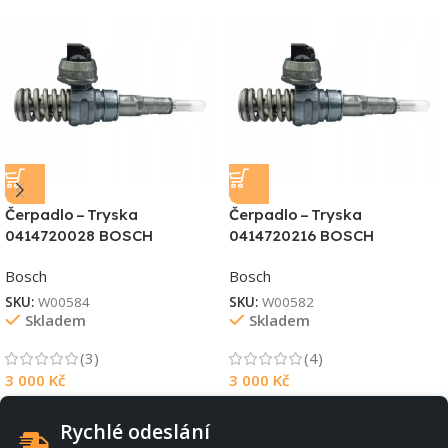
Čerpadlo – Tryska
Čerpadlo – Tryska
0414720028 BOSCH
0414720216 BOSCH
Bosch
Bosch
SKU:
W00584
SKU:
W00582
Skladem
Skladem
(3)
(4)
3 000
Kč
3 000
Kč
Rychlé odeslání