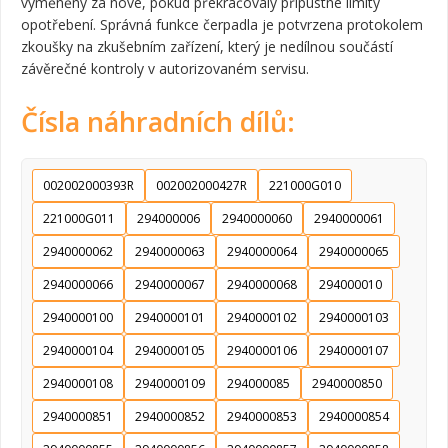
vyměněny za nové, pokud překračovaly přípustné limity
opotřebení. Správná funkce čerpadla je potvrzena protokolem
zkoušky na zkušebním zařízení, který je nedílnou součástí
závěrečné kontroly v autorizovaném servisu.
Čísla náhradních dílů:
002002000393R
002002000427R
221000G010
221000G011
294000006
2940000060
2940000061
2940000062
2940000063
2940000064
2940000065
2940000066
2940000067
2940000068
294000010
2940000100
2940000101
2940000102
2940000103
2940000104
2940000105
2940000106
2940000107
2940000108
2940000109
294000085
2940000850
2940000851
2940000852
2940000853
2940000854