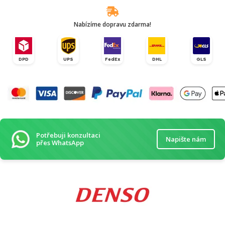
Nabízíme dopravu zdarma!
DPD
UPS
FedEx
DHL
GLS
Potřebuji konzultaci
Napište nám
přes WhatsApp