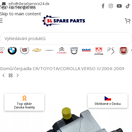
info@dieselservice24.de
Skip to navigation
+48 798 956 956
Skip to main content
Domů
/
čerpadla CR
/
TOYOTA
/
COROLLA VERSO II
/
2004-2009
Top výběr
Oblíbené v Česku
Záruka kvality