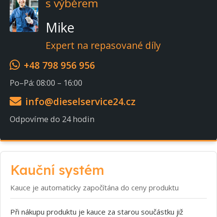
s výběrem
Mike
Expert na repasované díly
+48 798 956 956
Po–Pá: 08:00 – 16:00
info@dieselservice24.cz
Odpovíme do 24 hodin
Kauční systém
Kauce je automaticky započítána do ceny produktu
Při nákupu produktu je kauce za starou součástku již