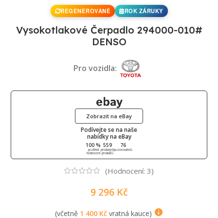
REGENEROVANÉ
ROK ZÁRUKY
Vysokotlakové Čerpadlo 294000-010#
DENSO
Pro vozidla:
Zobrazit na eBay
Podívejte se na naše
nabídky na eBay
100 %
559
76
pozitivní
prodaných
pozorovatelů
hodnocení
produktů
(Hodnocení:
3
)
9 296
Kč
(včetně
1 400
Kč
vratná kauce)