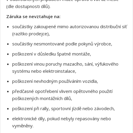
(dle dostupnosti dílů).
Záruka se nevztahuje na:
součástky zakoupené mimo autorizovanou distribuční síť
(razítko prodejce),
součástky nesmontované podle pokynů výrobce,
poškození v důsledku špatné montáže,
poškození vinou poruchy mazacího, sání, výfukového
systému nebo elektroinstalace,
poškození nevhodným používáním vozidla,
Souhlasím s GDPR
předčasné opotřebení vlivem opětovného použití
poškozených montážních dílů,
poškození při rally, sportovní jízdě nebo závodech,
elektronické díly, pokud nebyly repasovány nebo
vyměněny.