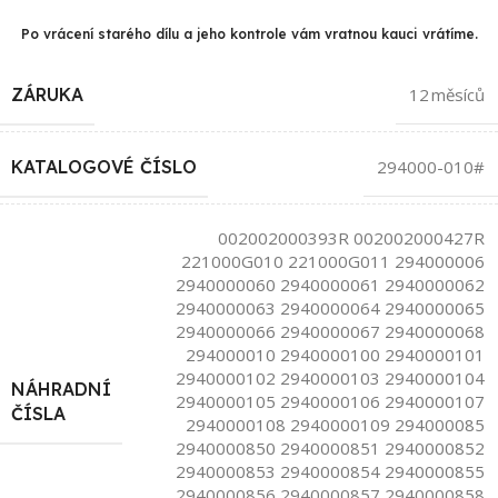
Po vrácení starého dílu a jeho kontrole vám vratnou kauci vrátíme.
ZÁRUKA
12 měsíců
KATALOGOVÉ ČÍSLO
294000-010#
002002000393R 002002000427R
221000G010 221000G011 294000006
2940000060 2940000061 2940000062
2940000063 2940000064 2940000065
2940000066 2940000067 2940000068
294000010 2940000100 2940000101
2940000102 2940000103 2940000104
NÁHRADNÍ
2940000105 2940000106 2940000107
ČÍSLA
2940000108 2940000109 294000085
2940000850 2940000851 2940000852
2940000853 2940000854 2940000855
2940000856 2940000857 2940000858