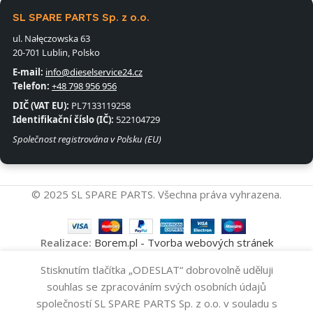
SL SPARE PARTS Sp. z o.o.
ul. Nałęczowska 63
20-701 Lublin, Polsko
E-mail:
info@dieselservice24.cz
Telefon:
+48 798 956 956
DIČ (VAT EU):
PL7133119258
Identifikační číslo (IČ):
522104729
Společnost registrována v Polsku (EU)
© 2025 SL SPARE PARTS. Všechna práva vyhrazena.
Realizace:
Borem.pl - Tvorba webových stránek
Vysokotlakové
Stisknutím tlačítka „ODESLAT“ dobrovolně uděluji
Přidat Do Koš
Čerpadlo
9
souhlas se zpracováním svých osobních údajů
294000-010#
-
+
296
Kč
společností SL SPARE PARTS Sp. z o.o. v souladu s
DENSO
Koupit Nyní
Obchod
Seznam přání
Košík
Můj účet