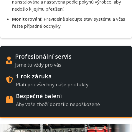
nainstalována a nastavena podle pokynů výrobce, aby
nedošlo k jejímu přetížení.
Monitorování:
Pravidelně sledujte stav systému a včas
řešte případné odchylky.
Profesionální servis
Jsme tu vždy pro vás
1 rok záruka
Platí pro všechny naše produkty
Bezpečné balení
Aby vaše zboží dorazilo nepoškozené