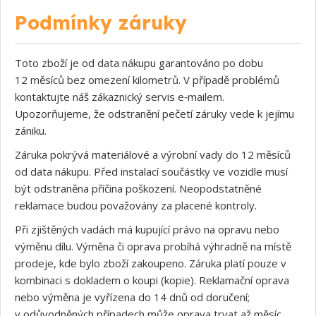
Podmínky záruky
Toto zboží je od data nákupu garantováno po dobu
12 měsíců bez omezení kilometrů. V případě problémů
kontaktujte náš zákaznický servis e‑mailem.
Upozorňujeme, že odstranění pečetí záruky vede k jejímu
zániku.
Záruka pokrývá materiálové a výrobní vady do 12 měsíců
od data nákupu. Před instalací součástky ve vozidle musí
být odstraněna příčina poškození. Neopodstatněné
reklamace budou považovány za placené kontroly.
Při zjištěných vadách má kupující právo na opravu nebo
výměnu dílu. Výměna či oprava probíhá výhradně na místě
prodeje, kde bylo zboží zakoupeno. Záruka platí pouze v
kombinaci s dokladem o koupi (kopie). Reklamační oprava
nebo výměna je vyřízena do 14 dnů od doručení;
v odůvodněných případech může oprava trvat až měsíc