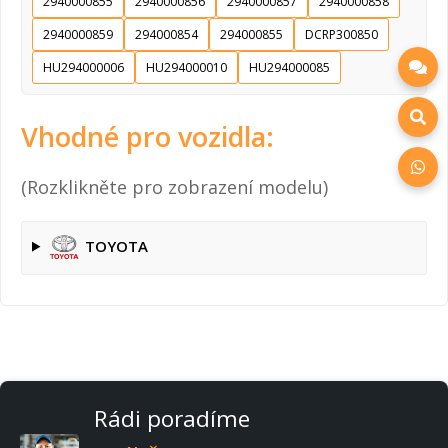
2940000855
2940000856
2940000857
2940000858
2940000859
294000854
294000855
DCRP300850
HU294000006
HU294000010
HU294000085
Vhodné pro vozidla:
(Rozklikněte pro zobrazení modelu)
TOYOTA
Rádi poradíme