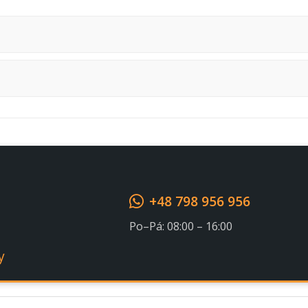
Souhlasím s GDPR
+48 798 956 956
Po–Pá: 08:00 – 16:00
y