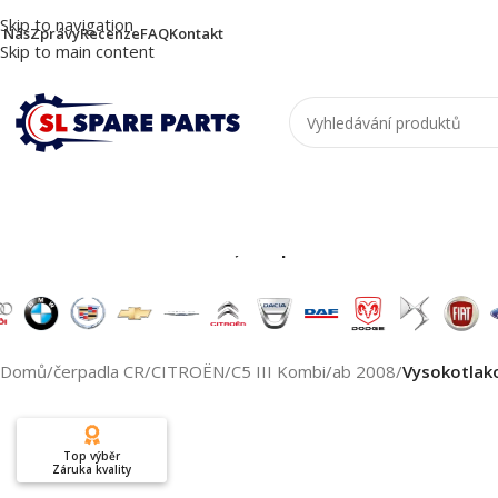
Skip to navigation
 Nás
Zprávy
Recenze
FAQ
Kontakt
Skip to main content
Nutzen Sie die Suche, um passende Produkte zu
Domů
/
čerpadla CR
/
CITROËN
/
C5 III Kombi
/
ab 2008
/
Vysokotlak
Top výběr
Záruka kvality