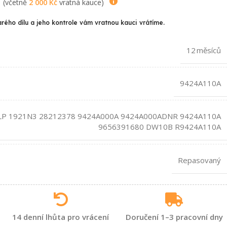
(včetně
2 000
Kč
vratná kauce)
arého dílu a jeho kontrole vám vratnou kauci vrátíme.
12 měsíců
9424A110A
LP 1921N3 28212378 9424A000A 9424A000ADNR 9424A110A
9656391680 DW10B R9424A110A
Repasovaný
14 denní lhůta pro vrácení
Doručení 1–3 pracovní dny