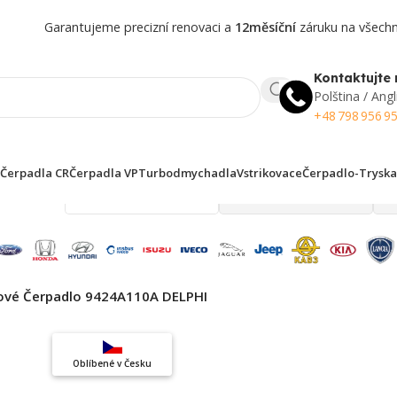
Garantujeme precizní renovaci a
12měsíční
záruku na všechny
Kontaktujte 
Polština / Angl
+48 798 956 9
Čerpadla CR
Čerpadla VP
Turbodmychadla
Vstrikovace
Čerpadlo-Tryska
 finden!
ové Čerpadlo 9424A110A DELPHI
Top výběr
Oblíbené v Česku
Záruka kvality