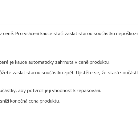
 v ceně. Pro vrácení kauce stačí zaslat starou součástku nepoškoz
eré je kauce automaticky zahrnuta v ceně produktu.
te zaslat starou součástku zpět. Ujistěte se, že stará součástk
ástky, aby potvrdil její vhodnost k repasování.
sníží konečná cena produktu.