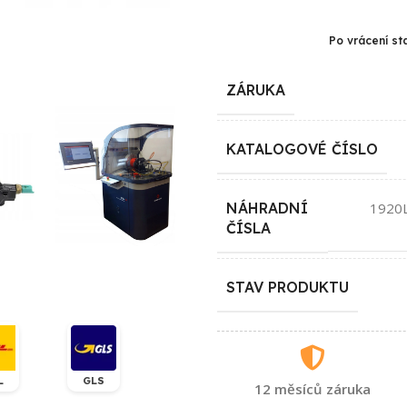
Po vrácení st
ZÁRUKA
KATALOGOVÉ ČÍSLO
NÁHRADNÍ
1920
ČÍSLA
STAV PRODUKTU
L
GLS
12 měsíců záruka