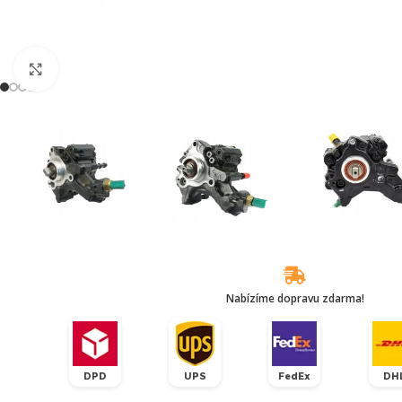
Klikněte pro zvětšení
Nabízíme dopravu zdarma!
DPD
UPS
FedEx
DH