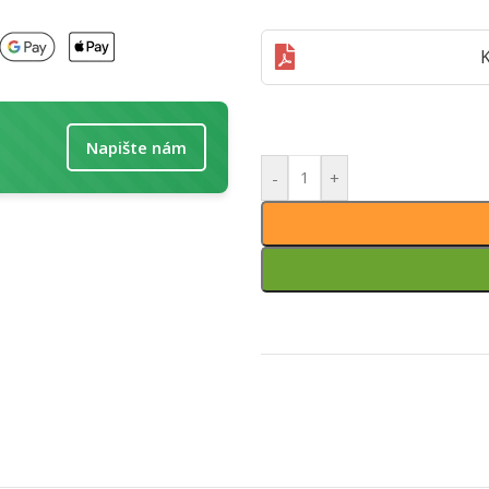
K
Napište nám
-
+