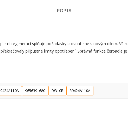
POPIS
ní regeneraci splňuje požadavky srovnatelné s novým dílem. Všechn
 překračovaly přípustné limity opotřebení. Správná funkce čerpadla j
9424A110A
9656391680
DW10B
R9424A110A