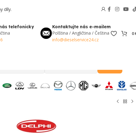
 díly.
nás telefonicky
Kontaktujte nás e-mailem
ičtina
Polština / Angličtina / Čeština
0
56
info@dieselservice24.cz
Hledat
Oblíbené v Česku