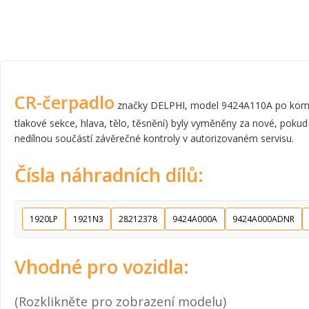
CR-čerpadlo
značky DELPHI, model 9424A110A po komplet
tlakové sekce, hlava, tělo, těsnění) byly vyměněny za nové, pokud
nedílnou součástí závěrečné kontroly v autorizovaném servisu.
Čísla náhradních dílů:
1920LP
1921N3
28212378
9424A000A
9424A000ADNR
Vhodné pro vozidla:
(Rozklikněte pro zobrazení modelu)