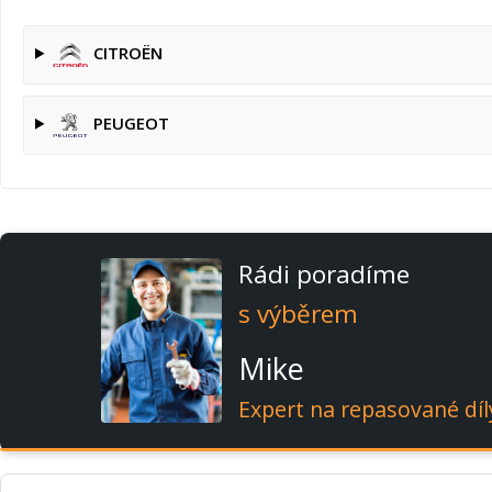
CITROËN
PEUGEOT
Rádi poradíme
s výběrem
Mike
Expert na repasované díl