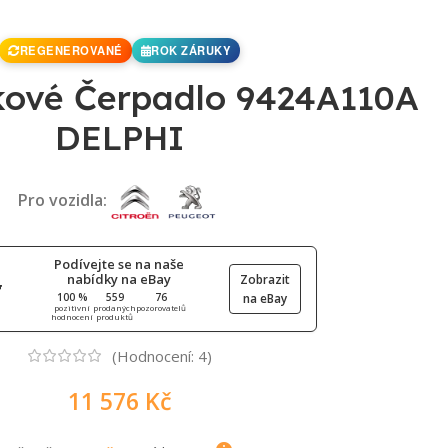
REGENEROVANÉ
ROK ZÁRUKY
kové Čerpadlo 9424A110A
DELPHI
Pro vozidla:
Podívejte se na naše
nabídky na eBay
Zobrazit
100 %
559
76
na eBay
pozitivní
prodaných
pozorovatelů
hodnocení
produktů
(Hodnocení:
4
)
11 576
Kč