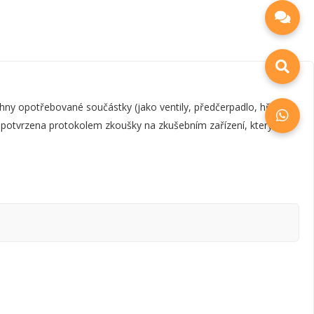
y opotřebované součástky (jako ventily, předčerpadlo, hřídel,
e potvrzena protokolem zkoušky na zkušebním zařízení, který je