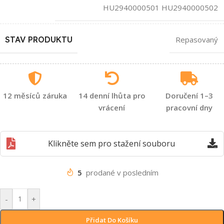
HU2940000501 HU2940000502
STAV PRODUKTU
Repasovaný
12 měsíců záruka
14 denní lhůta pro
Doručení 1–3
vrácení
pracovní dny
Klikněte sem pro stažení souboru
5
prodané v posledním
-
+
Přidat Do Košíku