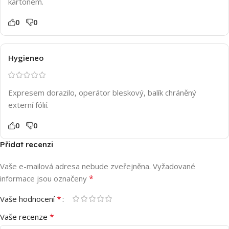
kartonem.
0
0
Hygieneo
Expresem dorazilo, operátor bleskový, balík chráněný
externí fólií.
0
0
Přidat recenzi
Vaše e-mailová adresa nebude zveřejněna.
Vyžadované
*
informace jsou označeny
*
Vaše hodnocení
*
Vaše recenze