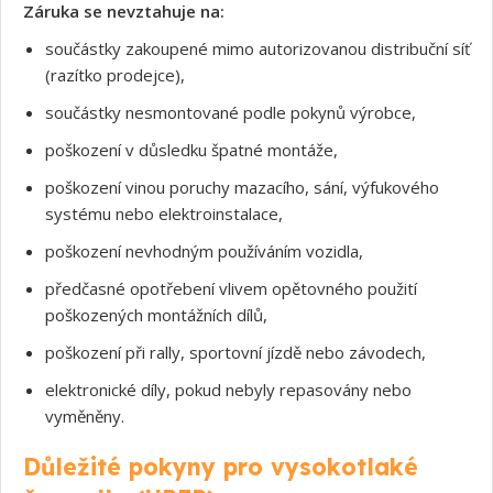
Záruka se nevztahuje na:
součástky zakoupené mimo autorizovanou distribuční síť
(razítko prodejce),
součástky nesmontované podle pokynů výrobce,
poškození v důsledku špatné montáže,
poškození vinou poruchy mazacího, sání, výfukového
systému nebo elektroinstalace,
poškození nevhodným používáním vozidla,
předčasné opotřebení vlivem opětovného použití
poškozených montážních dílů,
poškození při rally, sportovní jízdě nebo závodech,
elektronické díly, pokud nebyly repasovány nebo
Souhlasím s GDPR
vyměněny.
Důležité pokyny pro vysokotlaké