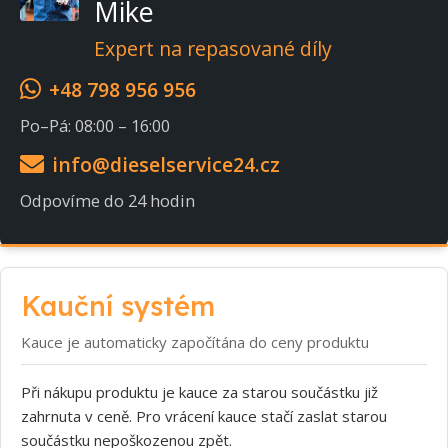
Mike
Expert na repasované díly
+48 798 956 956
Po–Pá: 08:00 – 16:00
info@dieselservice24.cz
Odpovíme do 24 hodin
Kauční systém
Kauce je automaticky započítána do ceny produktu
Při nákupu produktu je kauce za starou součástku již
zahrnuta v ceně. Pro vrácení kauce stačí zaslat starou
součástku nepoškozenou zpět.