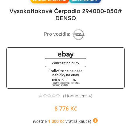
Vysokotlakové Čerpadlo 294000-050#
DENSO
Pro vozidla:
Zobrazit na eBay
Podívejte se na naše
nabídky na eBay
100 %
559
76
pozitivní
prodaných
pozorovatelů
hodnocení
produktů
(Hodnocení:
4
)
8 776
Kč
(včetně
1 000
Kč
vratná kauce)