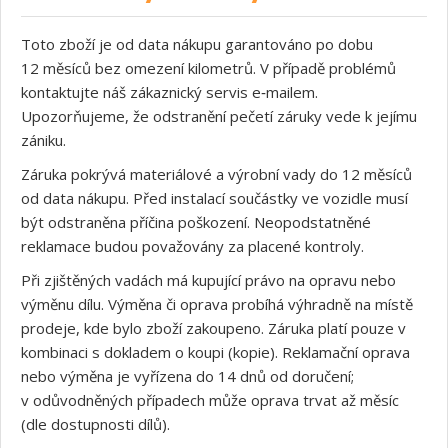
Toto zboží je od data nákupu garantováno po dobu
12 měsíců bez omezení kilometrů. V případě problémů
kontaktujte náš zákaznický servis e‑mailem.
Upozorňujeme, že odstranění pečetí záruky vede k jejímu
zániku.
Záruka pokrývá materiálové a výrobní vady do 12 měsíců
od data nákupu. Před instalací součástky ve vozidle musí
být odstraněna příčina poškození. Neopodstatněné
reklamace budou považovány za placené kontroly.
Při zjištěných vadách má kupující právo na opravu nebo
výměnu dílu. Výměna či oprava probíhá výhradně na místě
prodeje, kde bylo zboží zakoupeno. Záruka platí pouze v
kombinaci s dokladem o koupi (kopie). Reklamační oprava
nebo výměna je vyřízena do 14 dnů od doručení;
v odůvodněných případech může oprava trvat až měsíc
(dle dostupnosti dílů).