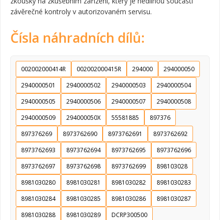
zkoušky na zkušebním zařízení, který je nedílnou součástí
závěrečné kontroly v autorizovaném servisu.
Čísla náhradních dílů:
002002000414R
002002000415R
294000
294000050
2940000501
2940000502
2940000503
2940000504
2940000505
2940000506
2940000507
2940000508
2940000509
294000050X
55581885
897376
897376269
8973762690
8973762691
8973762692
8973762693
8973762694
8973762695
8973762696
8973762697
8973762698
8973762699
898103028
8981030280
8981030281
8981030282
8981030283
8981030284
8981030285
8981030286
8981030287
8981030288
8981030289
DCRP300500