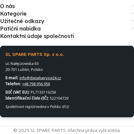
O nás
Kategorie
Užitečné odkazy
Patiční nabídka
Kontaktní údaje společnosti
SL SPARE PARTS Sp. z o.o.
ul. Nałęczowska 63
20-701 Lublin, Polsko
E-mail:
info@dieselservice24.cz
Telefon:
+48 798 956 956
DIČ (VAT EU):
PL7133119258
Identifikační číslo (IČ):
522104729
Společnost registrována v Polsku (EU)
© 2025 SL SPARE PARTS. Všechna práva vyhrazena.