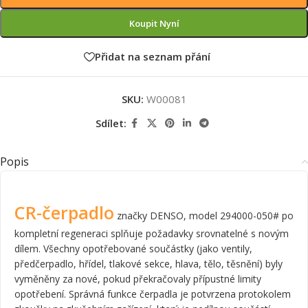
Koupit Nyní
Přidat na seznam přání
SKU:
W00081
Sdílet:
Popis
CR-čerpadlo
značky DENSO, model 294000-050# po
kompletní regeneraci splňuje požadavky srovnatelné s novým
dílem. Všechny opotřebované součástky (jako ventily,
předčerpadlo, hřídel, tlakové sekce, hlava, tělo, těsnění) byly
vyměněny za nové, pokud překračovaly přípustné limity
opotřebení. Správná funkce čerpadla je potvrzena protokolem