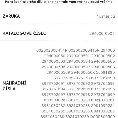
Po vrácení starého dílu a jeho kontrole vám vratnou kauci vrátíme.
ZÁRUKA
12 měsíců
KATALOGOVÉ ČÍSLO
294000-050#
002002000414R 002002000415R 294000
294000050 2940000501 2940000502
2940000503 2940000504 2940000505
2940000506 2940000507 2940000508
2940000509 294000050X 55581885
897376 897376269 8973762690
NÁHRADNÍ
8973762691 8973762692 8973762693
8973762694 8973762695 8973762696
ČÍSLA
8973762697 8973762698 8973762699
898103028 8981030280 8981030281
8981030282 8981030283 8981030284
8981030285 8981030286 8981030287
8981030288 8981030289 DCRP300500