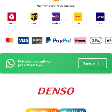
Nabízíme dopravu zdarma!
DPD
UPS
FedEx
DHL
GLS
Potřebuji konzultaci
Napište nám
přes WhatsApp
REGENEROVANÉ
ROK ZÁRUKY