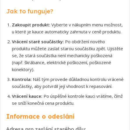
Jak to funguje?
Zakoupit produkt:
Vyberte v nákupním menu možnost,
u které je kauce automaticky zahrnuta v ceně produktu.
Vrácení staré součástky:
Po obdržení nového
produktu můžete zaslat starou součástku zpět. Ujistěte
se, že stará součástka není mechanicky poškozená
(např. škrábance, elektrické poškození, poškozené
konektory).
Kontrola:
Náš tým provede důkladnou kontrolu vrácené
součástky, aby potvrdil její vhodnost k repasování.
Vrácení kauce:
Po úspěšné kontrole kauci vrátíme, čímž
se sníží konečná cena produktu.
Informace o odeslání
Adresa pro zaslání starého dílu: