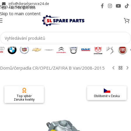
info@dieselservice24.de
Skip to navigation
+48 798 956 956
Skip to main content
Domů
/
čerpadla CR
/
OPEL
/
ZAFIRA B Van
/
2008-2015
Top výběr
Oblíbené v Česku
Záruka kvality