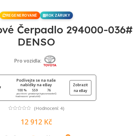
REGENEROVANÉ
ROK ZÁRUKY
ové Čerpadlo 294000-036#
DENSO
Pro vozidla:
Podívejte se na naše
nabídky na eBay
Zobrazit
100 %
559
76
na eBay
pozitivní
prodaných
pozorovatelů
hodnocení
produktů
(Hodnocení:
4
)
12 912
Kč