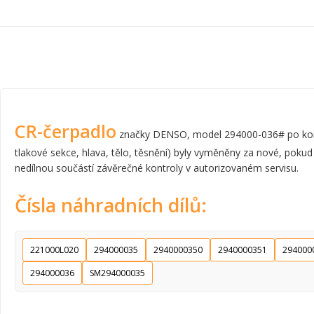
CR-čerpadlo
značky DENSO, model 294000-036# po komple
tlakové sekce, hlava, tělo, těsnění) byly vyměněny za nové, pokud
nedílnou součástí závěrečné kontroly v autorizovaném servisu.
Čísla náhradních dílů:
221000L020
294000035
2940000350
2940000351
294000
294000036
SM294000035