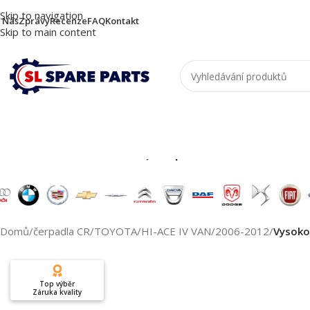
Skip to navigation
 Nás
Zprávy
Recenze
FAQ
Kontakt
Skip to main content
Nutzen Sie die Suche, um passende Produkte zu
Domů
/
čerpadla CR
/
TOYOTA
/
HI-ACE IV VAN
/
2006-2012
/
Vysoko
Top výběr
Záruka kvality