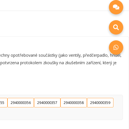
ny opotřebované součástky (jako ventily, předčerpadlo, hřídel,
e potvrzena protokolem zkoušky na zkušebním zařízení, který je
355
2940000356
2940000357
2940000358
2940000359