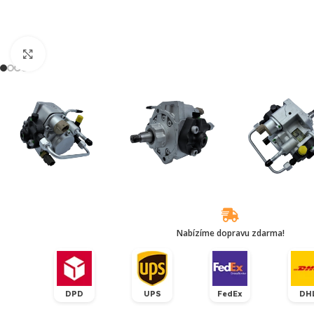
Klikněte pro zvětšení
Nabízíme dopravu zdarma!
DPD
UPS
FedEx
DH