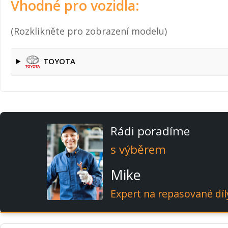
Vhodné pro vozidla:
(Rozklikněte pro zobrazení modelu)
TOYOTA
Rádi poradíme
s výběrem
Mike
Expert na repasované díl