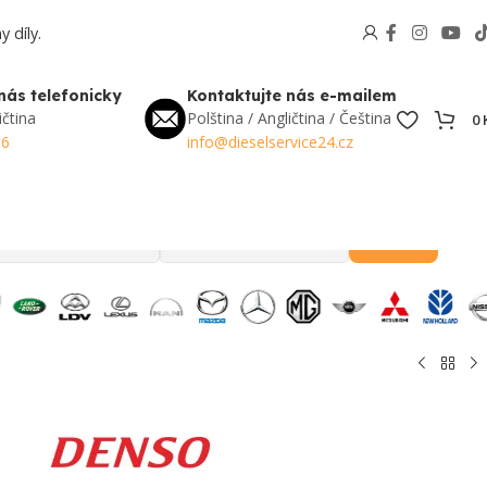
 díly.
nás telefonicky
Kontaktujte nás e-mailem
ičtina
Polština / Angličtina / Čeština
0
56
info@dieselservice24.cz
Hledat
Oblíbené v Česku