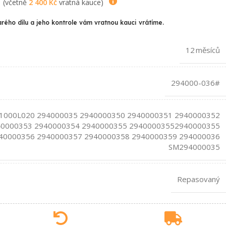
(včetně
2 400
Kč
vratná kauce)
arého dílu a jeho kontrole vám vratnou kauci vrátíme.
12 měsíců
294000-036#
1000L020 294000035 2940000350 2940000351 2940000352
40000353 2940000354 2940000355 29400003552940000355
40000356 2940000357 2940000358 2940000359 294000036
SM294000035
Repasovaný