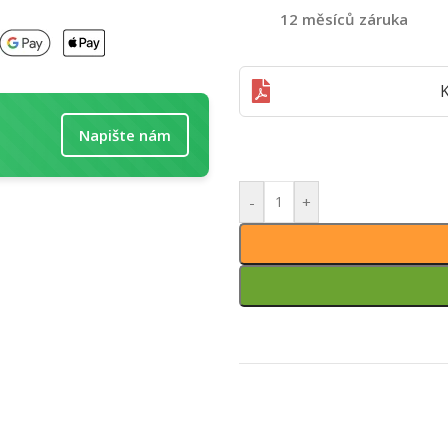
12 měsíců záruka
K
Napište nám
-
+