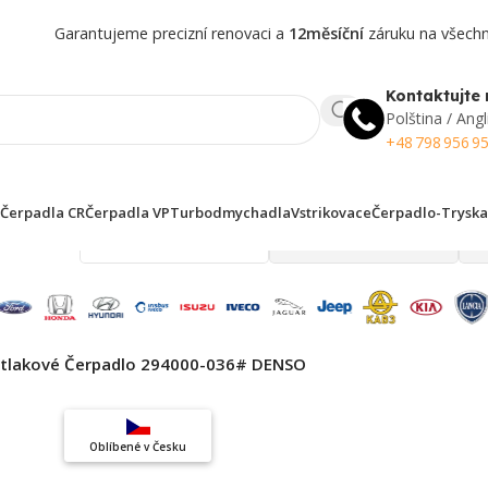
Garantujeme precizní renovaci a
12měsíční
záruku na všechny
Kontaktujte 
Polština / Angl
+48 798 956 9
Čerpadla CR
Čerpadla VP
Turbodmychadla
Vstrikovace
Čerpadlo-Tryska
 finden!
tlakové Čerpadlo 294000-036# DENSO
Top výběr
Oblíbené v Česku
Záruka kvality