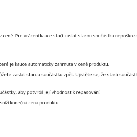
 v ceně. Pro vrácení kauce stačí zaslat starou součástku nepoškoz
eré je kauce automaticky zahrnuta v ceně produktu.
te zaslat starou součástku zpět. Ujistěte se, že stará součástk
ástky, aby potvrdil její vhodnost k repasování.
sníží konečná cena produktu.