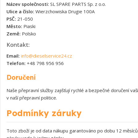
Název společnosti:
SL SPARE PARTS Sp. z o.o.
Ulice a číslo:
Wierzchowiska Drugie 100A
PSČ:
21-050
Město:
Piaski
Země:
Polsko
Kontakt:
Email:
info@dieselservice24.cz
Telefon:
+48 798 956 956
Doručení
Naše přepravní služby zajišťují rychlé a bezpečné doručení v
v naší přepravní politice.
Podmínky záruky
Toto zboží je od data nákupu garantováno po dobu 12 měsíců 
záruky vede k jejímu zániku.