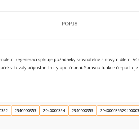
POPIS
tní regeneraci splňuje požadavky srovnatelné s novým dílem. Všech
 překračovaly přípustné limity opotřebení. Správná funkce čerpadla j
0352
2940000353
2940000354
2940000355
29400003552940000