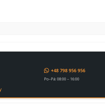
Souhlasím s GDPR
+48 798 956 956
Po–Pá: 08:00 – 16:00
y