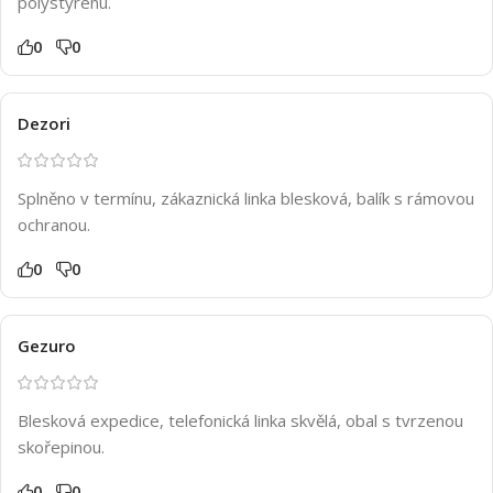
polystyrenu.
0
0
Dezori
Splněno v termínu, zákaznická linka blesková, balík s rámovou
ochranou.
0
0
Gezuro
Blesková expedice, telefonická linka skvělá, obal s tvrzenou
skořepinou.
0
0