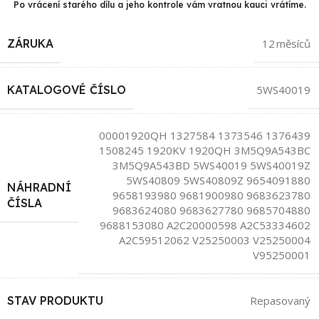
Po vrácení starého dílu a jeho kontrole vám vratnou kauci vrátíme.
ZÁRUKA
12 měsíců
KATALOGOVÉ ČÍSLO
5WS40019
00001920QH 1327584 1373546 1376439
1508245 1920KV 1920QH 3M5Q9A543BC
3M5Q9A543BD 5WS40019 5WS40019Z
5WS40809 5WS40809Z 9654091880
NÁHRADNÍ
9658193980 9681900980 9683623780
ČÍSLA
9683624080 9683627780 9685704880
9688153080 A2C20000598 A2C53334602
A2C59512062 V25250003 V25250004
V95250001
STAV PRODUKTU
Repasovaný