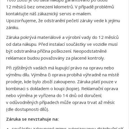
12 měsíců bez omezení kilometrů. V případě problémů
kontaktujte náš zákaznický servis e‑mailem.
Upozorňujeme, že odstranění pečetí záruky vede k jejímu
zániku.
Záruka pokrývá materiálové a výrobní vady do 12 měsíců
od data nákupu. Před instalací součástky ve vozidle musí
být odstraněna příčina poškození. Neopodstatněné
reklamace budou považovány za placené kontroly.
Při zjištěných vadách má kupující právo na opravu nebo
výměnu dílu. Výměna či oprava probíhá výhradně na místě
prodeje, kde bylo zboží zakoupeno. Záruka platí pouze v
kombinaci s dokladem o koupi (kopie). Reklamační oprava
nebo výměna je vyřízena do 14 dnů od doručení;
v odůvodněných případech může oprava trvat až měsíc
(dle dostupnosti dílů).
Záruka se nevztahuje na:
součástky zakoupené mimo autorizovanou distribuční síť