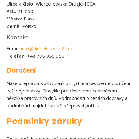
Ulice a číslo:
Wierzchowiska Drugie 100A
PSČ:
21-050
Město:
Piaski
Země:
Polsko
Kontakt:
Email:
info@dieselservice24.cz
Telefon:
+48 798 956 956
Doručení
Naše přepravní služby zajišťují rychlé a bezpečné doručení
vaší objednávky. Obvykle proběhne doručení během
několika pracovních dnů. Podrobnosti o cenách dopravy a
podmínkách najdete v naší přepravní politice.
Podmínky záruky
Toto zboží je od data nákupu garantováno po dobu