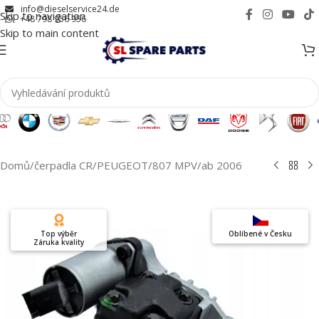
info@dieselservice24.de
Skip to navigation
+48 798 956 956
Skip to main content
Domů
/
čerpadla CR
/
PEUGEOT
/
807 MPV
/
ab 2006
Top výběr
Oblíbené v Česku
Záruka kvality