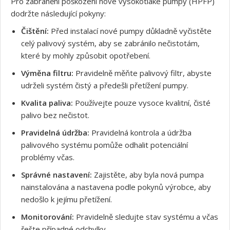
Pro zabránění poškození nové vysokotlaké pumpy (HPFP)
dodržte následující pokyny:
Čištění:
Před instalací nové pumpy důkladně vyčistěte
celý palivový systém, aby se zabránilo nečistotám,
které by mohly způsobit opotřebení.
Výměna filtru:
Pravidelně měňte palivový filtr, abyste
udrželi systém čistý a předešli přetížení pumpy.
Kvalita paliva:
Používejte pouze vysoce kvalitní, čisté
palivo bez nečistot.
Pravidelná údržba:
Pravidelná kontrola a údržba
palivového systému pomůže odhalit potenciální
problémy včas.
Správné nastavení:
Zajistěte, aby byla nová pumpa
nainstalována a nastavena podle pokynů výrobce, aby
nedošlo k jejímu přetížení.
Monitorování:
Pravidelně sledujte stav systému a včas
řešte případné odchylky.