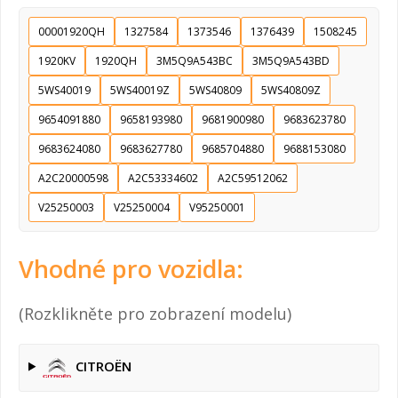
00001920QH
1327584
1373546
1376439
1508245
1920KV
1920QH
3M5Q9A543BC
3M5Q9A543BD
5WS40019
5WS40019Z
5WS40809
5WS40809Z
9654091880
9658193980
9681900980
9683623780
9683624080
9683627780
9685704880
9688153080
A2C20000598
A2C53334602
A2C59512062
V25250003
V25250004
V95250001
Vhodné pro vozidla:
(Rozklikněte pro zobrazení modelu)
CITROËN