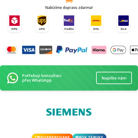
Nabízíme dopravu zdarma!
DPD
UPS
FedEx
DHL
GLS
Potřebuji konzultaci
Napište nám
přes WhatsApp
REGENEROVANÉ
ROK ZÁRUKY