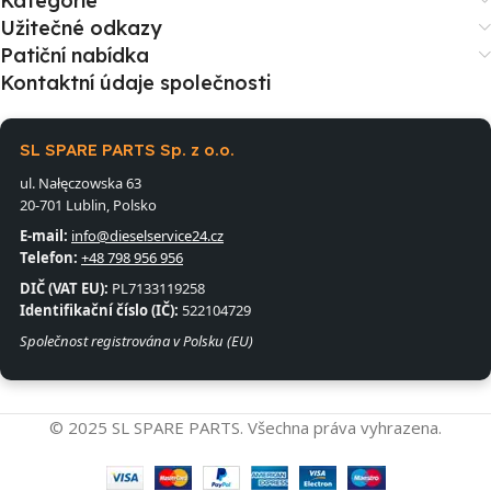
Kategorie
Užitečné odkazy
Patiční nabídka
Kontaktní údaje společnosti
SL SPARE PARTS Sp. z o.o.
ul. Nałęczowska 63
20-701 Lublin, Polsko
E-mail:
info@dieselservice24.cz
Telefon:
+48 798 956 956
DIČ (VAT EU):
PL7133119258
Identifikační číslo (IČ):
522104729
Společnost registrována v Polsku (EU)
© 2025 SL SPARE PARTS. Všechna práva vyhrazena.