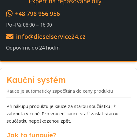
Expert na repasované díly
+48 798 956 956
Po–Pá: 08:00 – 16:00
info@dieselservice24.cz
Odpovíme do 24 hodin
Kauční systém
Kauce je automaticky započítána do ceny produktu
Při nákupu produktu je kauce za starou součástku již
zahrnuta v ceně. Pro vrácení kauce stačí zaslat starou
součástku nepoškozenou zpět.
Jak to funguje?