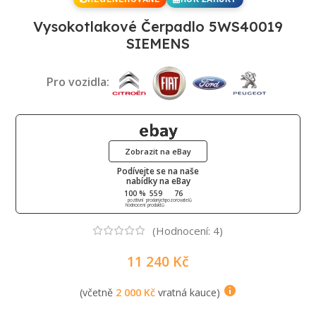
Vysokotlakové Čerpadlo 5WS40019
SIEMENS
Pro vozidla:
Zobrazit na eBay
Podívejte se na naše
nabídky na eBay
100 %
559
76
pozitivní
prodaných
pozorovatelů
hodnocení
produktů
(Hodnocení:
4
)
11 240
Kč
(včetně
2 000
Kč
vratná kauce)