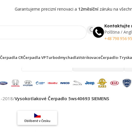
Garantujeme precizní renovaci a
12měsíční
záruku na všechny
Kontaktujte 
Polština / Angl
+48 798 956 9
Čerpadla CR
Čerpadla VP
Turbodmychadla
Vstrikovace
Čerpadlo-Tryska
 finden!
3-2018
/
Vysokotlakové Čerpadlo 5ws40693 SIEMENS
Top výběr
Oblíbené v Česku
Záruka kvality