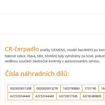
CR-čerpadlo
značky SIEMENS, model 5ws40693 po komplet
tlakové sekce, hlava, tělo, těsnění) byly vyměněny za nové, pokud
nedílnou součástí závěrečné kontroly v autorizovaném servisu.
Čísla náhradních dílů:
002002001130R
002002001327R
1623790880
1731745
18
A2C533344443
A2C53344443
A2C59517045
A2C83489800