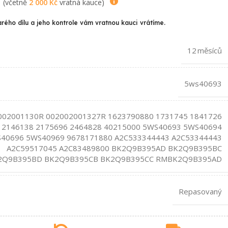
(včetně
2 000
Kč
vratná kauce)
arého dílu a jeho kontrole vám vratnou kauci vrátíme.
12 měsíců
5ws40693
002001130R 002002001327R 1623790880 1731745 1841726
 2146138 2175696 2464828 40215000 5WS40693 5WS40694
40696 5WS40969 9678171880 A2C533344443 A2C53344443
A2C59517045 A2C83489800 BK2Q9B395AD BK2Q9B395BC
2Q9B395BD BK2Q9B395CB BK2Q9B395CC RMBK2Q9B395AD
Repasovaný