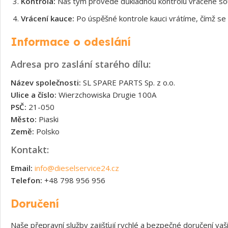
Kontrola:
Náš tým provede důkladnou kontrolu vrácené souč
Vrácení kauce:
Po úspěšné kontrole kauci vrátíme, čímž se 
Informace o odeslání
Adresa pro zaslání starého dílu:
Název společnosti:
SL SPARE PARTS Sp. z o.o.
Ulice a číslo:
Wierzchowiska Drugie 100A
PSČ:
21-050
Město:
Piaski
Země:
Polsko
Kontakt:
Email:
info@dieselservice24.cz
Telefon:
+48 798 956 956
Doručení
Naše přepravní služby zajišťují rychlé a bezpečné doručení v