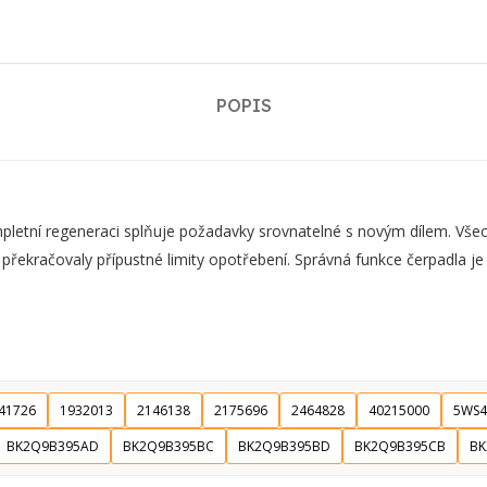
POPIS
ní regeneraci splňuje požadavky srovnatelné s novým dílem. Všechn
 překračovaly přípustné limity opotřebení. Správná funkce čerpadla j
41726
1932013
2146138
2175696
2464828
40215000
5WS4
BK2Q9B395AD
BK2Q9B395BC
BK2Q9B395BD
BK2Q9B395CB
BK