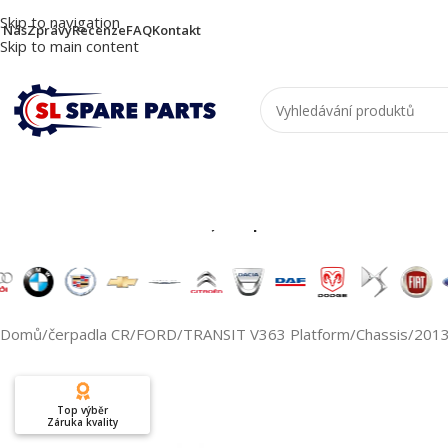
Skip to navigation
 Nás
Zprávy
Recenze
FAQ
Kontakt
Skip to main content
Nutzen Sie die Suche, um passende Produkte zu
Domů
/
čerpadla CR
/
FORD
/
TRANSIT V363 Platform/Chassis
/
201
Top výběr
Záruka kvality