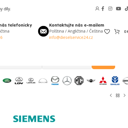
 díly.
nás telefonicky
Kontaktujte nás e-mailem
ičtina
Polština / Angličtina / Čeština
0
56
info@dieselservice24.cz
Hledat
Oblíbené v Česku