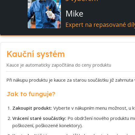
Mike
Expert na repasované díl
Kauční systém
Kauce je automaticky započítána do ceny produktu
Při nákupu produktu je kauce za starou součástku již zahrnuta
Jak to funguje?
Zakoupit produkt:
Vyberte v nákupním menu možnost, u kt
Vrácení staré součástky:
Po obdržení nového produktu může
poškození, poškozené konektory).