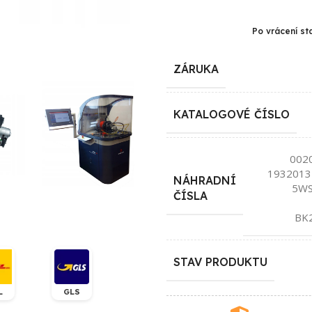
Po vrácení st
ZÁRUKA
KATALOGOVÉ ČÍSLO
002
1932013
NÁHRADNÍ
5WS
ČÍSLA
BK
STAV PRODUKTU
L
GLS