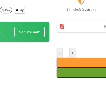
12 měsíců záruka
K
Napište nám
-
+