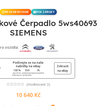
REGENEROVANÉ
ROK ZÁRUKY
kové Čerpadlo 5ws40693
SIEMENS
ro vozidla:
Podívejte se na naše
nabídky na eBay
Zobrazit
100 %
559
76
na eBay
pozitivní
prodaných
pozorovatelů
hodnocení
produktů
(Hodnocení:
3
)
10 640
Kč