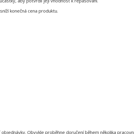
ástky, aby potvrdil její vhodnost k repasování.
sníží konečná cena produktu.
aší objednávky. Obvykle proběhne doručení během několika pracov