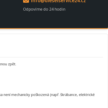
info@dieselservice24.cz
Odpovíme do 24 hodin
enou zpět.
a není mechanicky poškozená (např. škrábance, elektrické