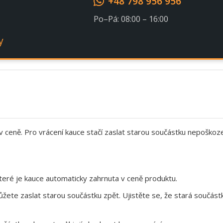
+48 798 956 956
Po–Pá: 08:00 – 16:00
y
 v ceně. Pro vrácení kauce stačí zaslat starou součástku nepoškoz
eré je kauce automaticky zahrnuta v ceně produktu.
te zaslat starou součástku zpět. Ujistěte se, že stará součástk