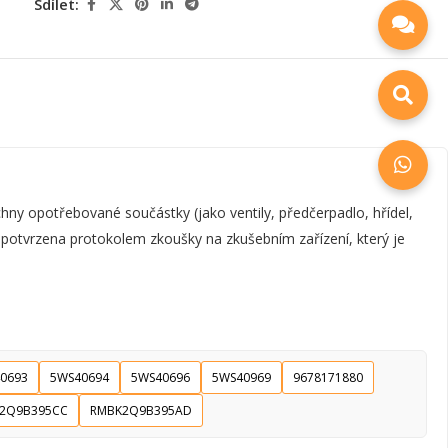
Sdílet:
y opotřebované součástky (jako ventily, předčerpadlo, hřídel,
e potvrzena protokolem zkoušky na zkušebním zařízení, který je
0693
5WS40694
5WS40696
5WS40969
9678171880
2Q9B395CC
RMBK2Q9B395AD