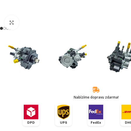
Klikněte pro zvětšení
Nabízíme dopravu zdarma!
DPD
UPS
FedEx
DH