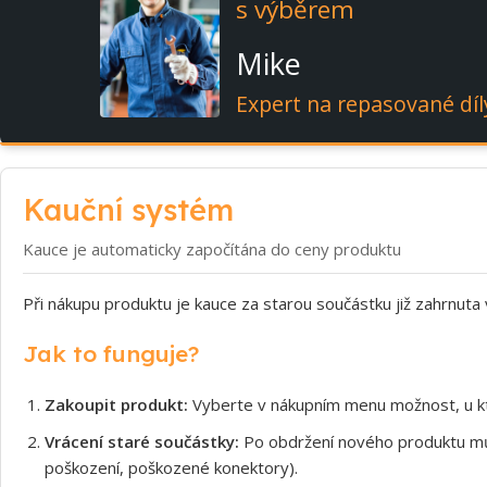
s výběrem
Mike
Expert na repasované díl
Kauční systém
Kauce je automaticky započítána do ceny produktu
Při nákupu produktu je kauce za starou součástku již zahrnuta
Jak to funguje?
Zakoupit produkt:
Vyberte v nákupním menu možnost, u kt
Vrácení staré součástky:
Po obdržení nového produktu může
poškození, poškozené konektory).