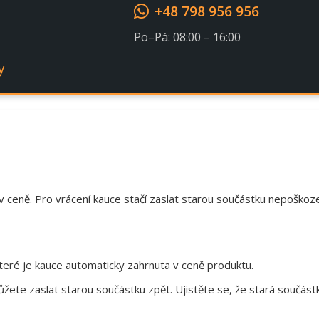
+48 798 956 956
Po–Pá: 08:00 – 16:00
y
 v ceně. Pro vrácení kauce stačí zaslat starou součástku nepoškoz
eré je kauce automaticky zahrnuta v ceně produktu.
te zaslat starou součástku zpět. Ujistěte se, že stará součástk