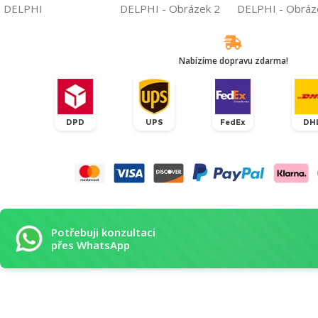
Nabízíme dopravu zdarma!
DPD
UPS
FedEx
DH
Potřebuji konzultaci
přes WhatsApp