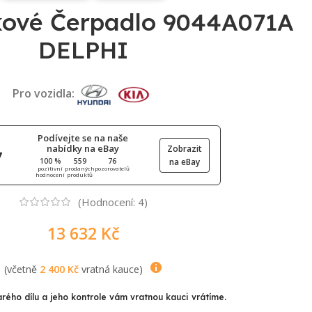
kové Čerpadlo 9044A071A
DELPHI
Pro vozidla:
Podívejte se na naše
nabídky na eBay
Zobrazit
100 %
559
76
na eBay
pozitivní
prodaných
pozorovatelů
hodnocení
produktů
(Hodnocení:
4
)
13 632
Kč
(včetně
2 400
Kč
vratná kauce)
arého dílu a jeho kontrole vám vratnou kauci vrátíme.