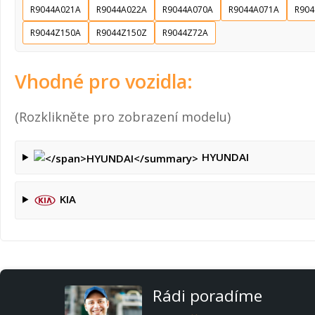
R9044A021A
R9044A022A
R9044A070A
R9044A071A
R904
R9044Z150A
R9044Z150Z
R9044Z72A
Vhodné pro vozidla:
(Rozklikněte pro zobrazení modelu)
HYUNDAI
KIA
Rádi poradíme