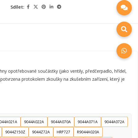
Sdílet:
y opotřebované součástky (jako ventily, předčerpadlo, hřídel,
e potvrzena protokolem zkoušky na zkušebním zařízení, který je
044A021A
9044A022A
9044A070A
9044A071A
9044A072A
9044Z150Z
9044Z72A
HRP727
R9044A020A