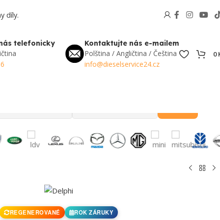
 díly.
nás telefonicky
Kontaktujte nás e-mailem
ičtina
Polština / Angličtina / Čeština
0
56
info@dieselservice24.cz
Hledat
Oblíbené v Česku
REGENEROVANÉ
ROK ZÁRUKY