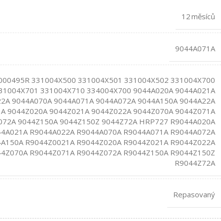
12 měsíců
9044A071A
000495R 331004X500 331004X501 331004X502 331004X700
31004X701 331004X710 334004X700 9044A020A 9044A021A
2A 9044A070A 9044A071A 9044A072A 9044A150A 9044A22A
A 9044Z020A 9044Z021A 9044Z022A 9044Z070A 9044Z071A
072A 9044Z150A 9044Z150Z 9044Z72A HRP727 R9044A020A
4A021A R9044A022A R9044A070A R9044A071A R9044A072A
A150A R9044Z0021A R9044Z020A R9044Z021A R9044Z022A
4Z070A R9044Z071A R9044Z072A R9044Z150A R9044Z150Z
R9044Z72A
Repasovaný