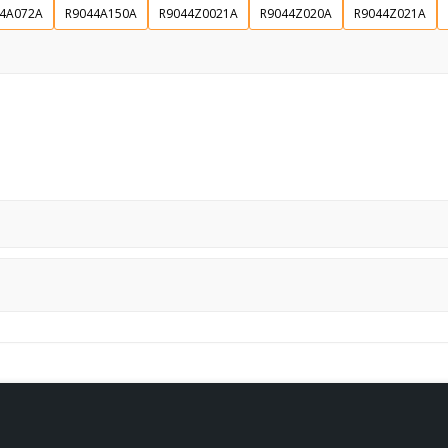
4A072A
R9044A150A
R9044Z0021A
R9044Z020A
R9044Z021A
Souhlasím s GDPR