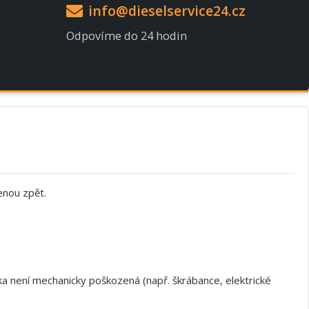
info@dieselservice24.cz
Odpovíme do 24 hodin
enou zpět.
a není mechanicky poškozená (např. škrábance, elektrické