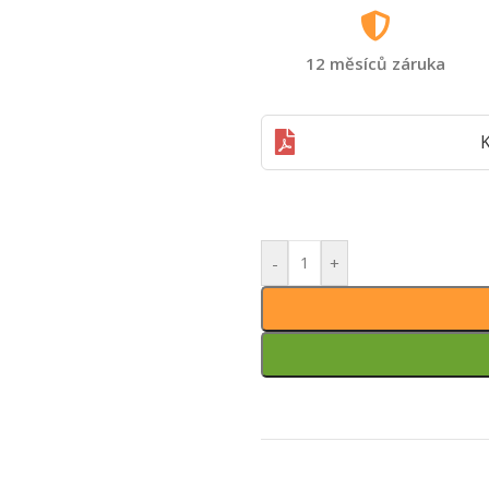
12 měsíců záruka
K
-
+