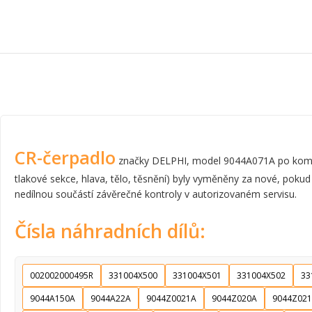
CR-čerpadlo
značky DELPHI, model 9044A071A po komplet
tlakové sekce, hlava, tělo, těsnění) byly vyměněny za nové, pokud
nedílnou součástí závěrečné kontroly v autorizovaném servisu.
Čísla náhradních dílů:
002002000495R
331004X500
331004X501
331004X502
33
9044A150A
9044A22A
9044Z0021A
9044Z020A
9044Z02