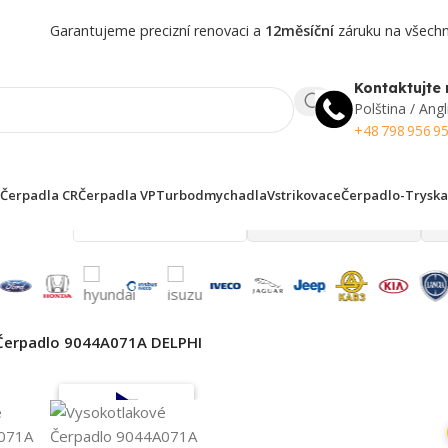
Garantujeme precizní renovaci a
12měsíční
záruku na všechny
Kontaktujte 
Polština / Angl
+48 798 956 9
Čerpadla CR
Čerpadla VP
Turbodmychadla
Vstrikovace
Čerpadlo-Tryska
 finden!
Čerpadlo 9044A071A DELPHI
Top výběr
Oblíbené v Česku
Záruka kvality