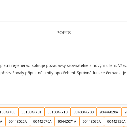
POPIS
ní regeneraci splňuje požadavky srovnatelné s novým dílem. Všechn
 překračovaly přípustné limity opotřebení. Správná funkce čerpadla j
1004X700
331004X701
331004X710
334004X700
9044A020A
9
1A
9044Z022A
9044Z070A
9044Z071A
9044Z072A
9044Z150A