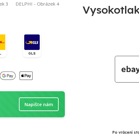
Vysokotla
L
GLS
Napište nám
Po vrácení st