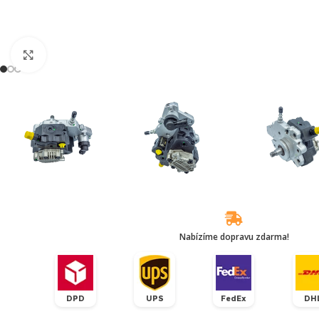
Klikněte pro zvětšení
Nabízíme dopravu zdarma!
DPD
UPS
FedEx
DH