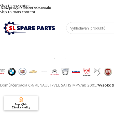
Skip to navigation
 Nás
Zprávy
Recenze
FAQ
Kontakt
Skip to main content
Nutzen Sie die Suche, um passende Produkte zu
Domů
/
čerpadla CR
/
RENAULT
/
VEL SATIS MPV
/
ab 2005
/
Vysokot
Top výběr
Záruka kvality