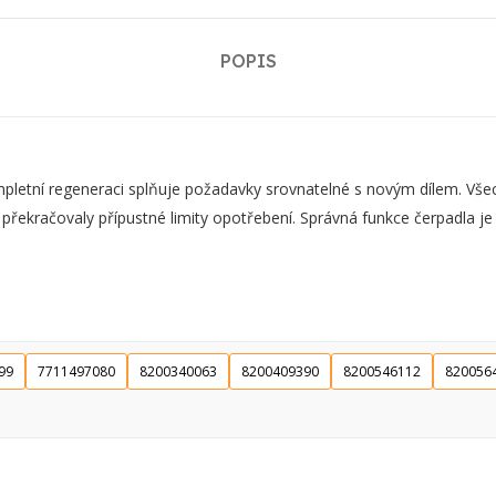
POPIS
ní regeneraci splňuje požadavky srovnatelné s novým dílem. Všechn
 překračovaly přípustné limity opotřebení. Správná funkce čerpadla j
99
7711497080
8200340063
8200409390
8200546112
820056