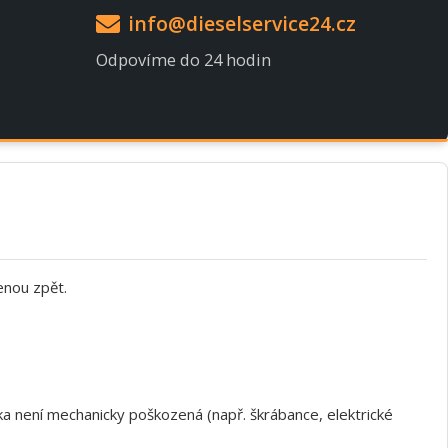
info@dieselservice24.cz
Odpovíme do 24 hodin
enou zpět.
a není mechanicky poškozená (např. škrábance, elektrické