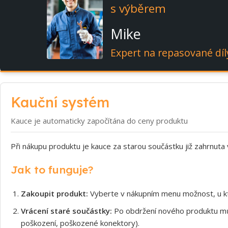
s výběrem
Mike
Expert na repasované díl
Kauční systém
Kauce je automaticky započítána do ceny produktu
Při nákupu produktu je kauce za starou součástku již zahrnuta
Jak to funguje?
Zakoupit produkt:
Vyberte v nákupním menu možnost, u kt
Vrácení staré součástky:
Po obdržení nového produktu může
poškození, poškozené konektory).