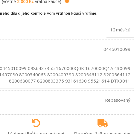
(včetně
2 000
Kč
vratná kauce)
arého dílu a jeho kontrole vám vratnou kauci vrátíme.
12 měsíců
0445010099
0445010099 0986437355 1670000Q0K 1670000Q1A 430099
1497080 8200340063 8200409390 8200546112 8200564112
8200680077 8200803375 93161630 95521614 DTX3011
Repasovaný
14 denní lhůta pro vrácení
Doručení 1–3 pracovní dny