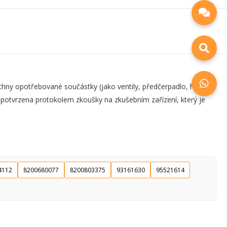
y opotřebované součástky (jako ventily, předčerpadlo, hřídel,
e potvrzena protokolem zkoušky na zkušebním zařízení, který je
4112
8200680077
8200803375
93161630
95521614