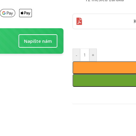
K
Napište nám
-
+