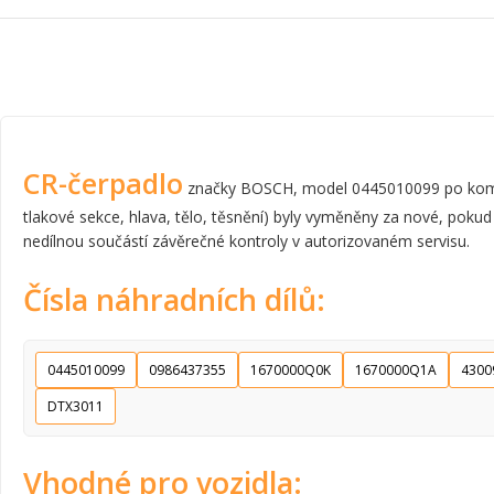
CR-čerpadlo
značky BOSCH, model 0445010099 po komplet
tlakové sekce, hlava, tělo, těsnění) byly vyměněny za nové, pokud
nedílnou součástí závěrečné kontroly v autorizovaném servisu.
Čísla náhradních dílů:
0445010099
0986437355
1670000Q0K
1670000Q1A
4300
DTX3011
Vhodné pro vozidla: