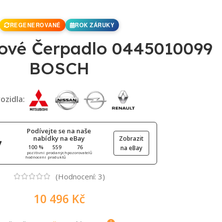
REGENEROVANÉ
ROK ZÁRUKY
ové Čerpadlo 0445010099
BOSCH
ozidla:
Podívejte se na naše
nabídky na eBay
Zobrazit
100 %
559
76
na eBay
pozitivní
prodaných
pozorovatelů
hodnocení
produktů
(Hodnocení:
3
)
10 496
Kč