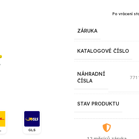
Po vrácení st
ZÁRUKA
KATALOGOVÉ ČÍSLO
NÁHRADNÍ
771
ČÍSLA
STAV PRODUKTU
L
GLS
12 měsíců záruka