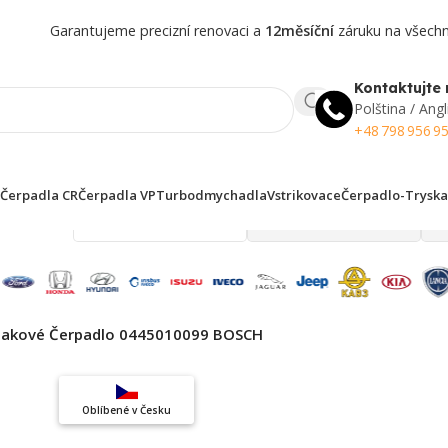
Garantujeme precizní renovaci a
12měsíční
záruku na všechny
Kontaktujte 
Polština / Angl
+48 798 956 9
Čerpadla CR
Čerpadla VP
Turbodmychadla
Vstrikovace
Čerpadlo-Tryska
 finden!
lakové Čerpadlo 0445010099 BOSCH
Top výběr
Oblíbené v Česku
Záruka kvality