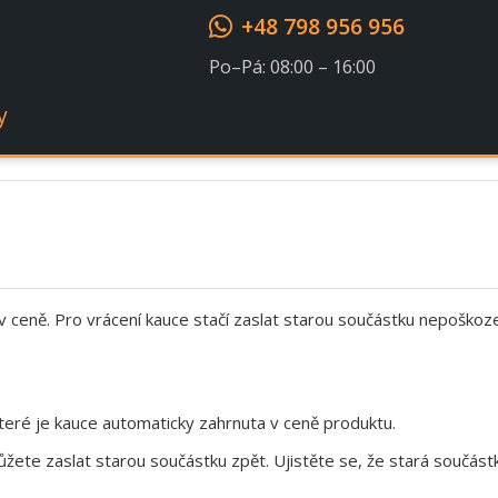
+48 798 956 956
Po–Pá: 08:00 – 16:00
y
 v ceně. Pro vrácení kauce stačí zaslat starou součástku nepoškoz
eré je kauce automaticky zahrnuta v ceně produktu.
te zaslat starou součástku zpět. Ujistěte se, že stará součástk