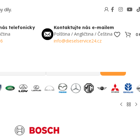
 díly.
nás telefonicky
Kontaktujte nás e-mailem
ičtina
Polština / Angličtina / Čeština
0
56
info@dieselservice24.cz
Hledat
Oblíbené v Česku