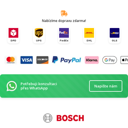
Nabízíme dopravu zdarma!
DPD
UPS
FedEx
DHL
GLS
Potřebuji konzultaci
Napište nám
přes WhatsApp