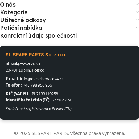
O nás
Kategorie
Užitečné odkazy
Patiční nabídka
Kontaktní údaje společnosti
SL SPARE PARTS Sp. z o.o.
ul. Nałęczowska 63
20-701 Lublin, Polsko
E-mail:
info@dieselservice24.cz
Telefon:
+48 798 956 956
DIČ (VAT EU):
PL7133119258
Identifikační číslo (IČ):
522104729
Společnost registrována v Polsku (EU)
© 2025 SL SPARE PARTS. Všechna práva vyhrazena.