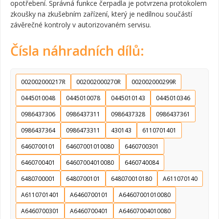
opotřebení. Správná funkce čerpadla je potvrzena protokolem
zkoušky na zkušebním zařízení, který je nedílnou součástí
závěrečné kontroly v autorizovaném servisu.
Čísla náhradních dílů:
002002000217R
002002000270R
002002000299R
0445010048
0445010078
0445010143
0445010346
0986437306
0986437311
0986437328
0986437361
0986437364
0986473311
430143
6110701401
6460700101
64607001010080
6460700301
6460700401
64607004010080
6460740084
6480700001
6480700101
648070010180
A611070140
A6110701401
A6460700101
A64607001010080
A6460700301
A6460700401
A64607004010080