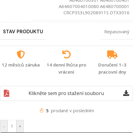
A64607004010080 A6480700001
CRCP3S3L90208911S DTX3016
STAV PRODUKTU
Repasovaný
12 měsíců záruka
14 denní lhůta pro
Doručení 1–3
vrácení
pracovní dny
Klikněte sem pro stažení souboru
5
prodané v posledním
-
+