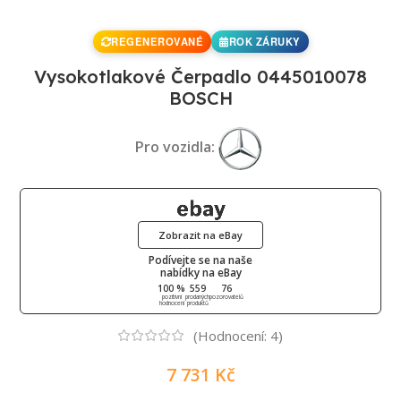
REGENEROVANÉ
ROK ZÁRUKY
Vysokotlakové Čerpadlo 0445010078
BOSCH
Pro vozidla:
Zobrazit na eBay
Podívejte se na naše
nabídky na eBay
100 %
559
76
pozitivní
prodaných
pozorovatelů
hodnocení
produktů
(Hodnocení:
4
)
7 731
Kč