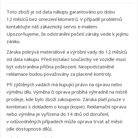
Toto zboží je od data nákupu garantováno po dobu
12 měsíců bez omezení kilometrů. V případě problémů
kontaktujte náš zákaznický servis e‑mailem.
Upozorňujeme, že odstranění pečetí záruky vede k jejímu
zániku.
Záruka pokrývá materiálové a výrobní vady do 12 měsíců
od data nákupu. Před instalací součástky ve vozidle musí
být odstraněna příčina poškození. Neopodstatněné
reklamace budou považovány za placené kontroly.
Při zjištěných vadách má kupující právo na opravu nebo
výměnu dílu. Výměna či oprava probíhá výhradně na místě
prodeje, kde bylo zboží zakoupeno. Záruka platí pouze v
kombinaci s dokladem o koupi (kopie). Reklamační oprava
nebo výměna je vyřízena do 14 dnů od doručení;
v odůvodněných případech může oprava trvat až měsíc
(dle dostupnosti dílů).