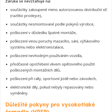
Záruka se nevztahuje na:
součástky zakoupené mimo autorizovanou distribuční síť
(razítko prodejce),
součástky nesmontované podle pokynů výrobce,
poškození v důsledku špatné montáže,
poškození vinou poruchy mazacího, sání, výfukového
systému nebo elektroinstalace,
poškození nevhodným používáním vozidla,
předčasné opotřebení vlivem opětovného použití
poškozených montážních dílů,
poškození při rally, sportovní jízdě nebo závodech,
elektronické díly, pokud nebyly repasovány nebo
Souhlasím s GDPR
vyměněny.
Důležité pokyny pro vysokotlaké
čerpadlo (HPFP)