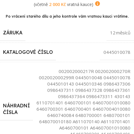
(včetně
2 000
Kč
vratná kauce)
Po vrácení starého dílu a jeho kontrole vám vratnou kauci vrátíme.
ZÁRUKA
12 měsíců
KATALOGOVÉ ČÍSLO
0445010078
002002000217R 002002000270R
002002000299R 0445010048 0445010078
0445010143 0445010346 0986437306
0986437311 0986437328 0986437361
0986437364 0986473311 430143
6110701401 6460700101 64607001010080
NÁHRADNÍ
6460700301 6460700401 64607004010080
ČÍSLA
6460740084 6480700001 6480700101
648070010180 A611070140 A6110701401
A6460700101 A64607001010080
A6460700301 A6460700401