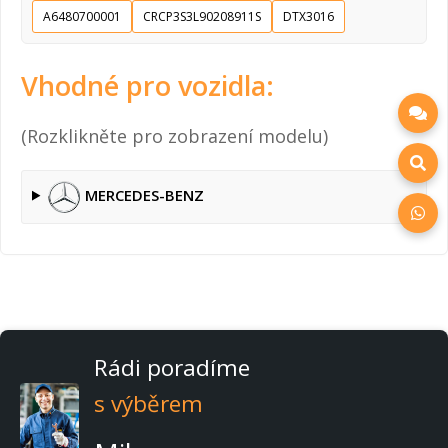
A6480700001
CRCP3S3L90208911S
DTX3016
Vhodné pro vozidla:
(Rozklikněte pro zobrazení modelu)
MERCEDES-BENZ
Rádi poradíme
s výběrem