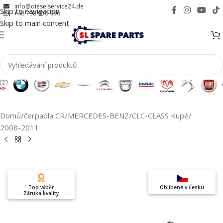
info@dieselservice24.de
Skip to navigation
+48 798 956 956
Skip to main content
Domů
/
čerpadla CR
/
MERCEDES-BENZ
/
CLC-CLASS Kupé
/
2008-2011
Top výběr
Oblíbené v Česku
Záruka kvality