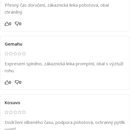
Přesný čas doručení, zákaznická linka pohotová, obal
chráněný.
0
0
Gemahu
Expresem splněno, zákaznická linka promptní, obal s výztuží
rohu.
0
0
Kosuvo
Dodržení slíbeného času, podpora pohotová, ochranný pytlík
uvnitř.