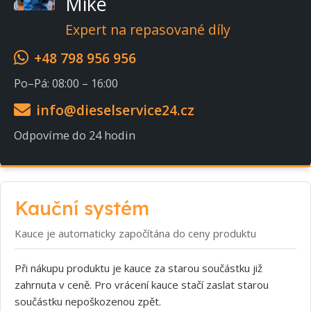
Mike
Expert na repasované díly
+48 798 956 956
Po–Pá: 08:00 – 16:00
info@dieselservice24.cz
Odpovíme do 24 hodin
Kauční systém
Kauce je automaticky započítána do ceny produktu
Při nákupu produktu je kauce za starou součástku již
zahrnuta v ceně. Pro vrácení kauce stačí zaslat starou
součástku nepoškozenou zpět.