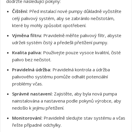
dodržte následující pokyny:
Čištění:
Před instalací nové pumpy důkladně vyčistěte
celý palivový systém, aby se zabránilo nečistotám,
které by mohly způsobit opotřebení.
Výměna filtru:
Pravidelně měňte palivový filtr, abyste
udrželi systém čistý a předešli přetížení pumpy.
Kvalita paliva:
Používejte pouze vysoce kvalitní, čisté
palivo bez nečistot.
Pravidelná údržba:
Pravidelná kontrola a údržba
palivového systému pomůže odhalit potenciální
problémy včas.
Správné nastavení:
Zajistěte, aby byla nová pumpa
nainstalována a nastavena podle pokynů výrobce, aby
nedošlo k jejímu přetížení.
Monitorování:
Pravidelně sledujte stav systému a včas
řešte případné odchylky.