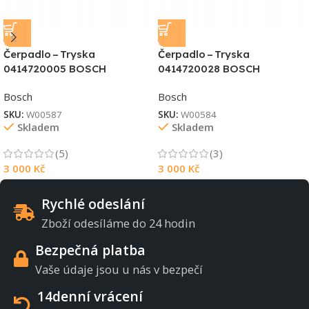
Čerpadlo – Tryska
Čerpadlo – Tryska
0414720005 BOSCH
0414720028 BOSCH
Bosch
Bosch
SKU:
W00587
SKU:
W00584
Skladem
Skladem
(5)
(3)
3 000
Kč
3 000
Kč
Rychlé odeslání
Zboží odesíláme do 24 hodin
Bezpečná platba
Vaše údaje jsou u nás v bezpečí
14denní vrácení