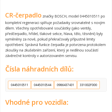
CR-čerpadlo
značky BOSCH, model 0445010511 po
kompletní regeneraci splňuje požadavky srovnatelné s novým
dílem. Všechny opotřebované součástky (jako ventily,
předčerpadlo, hřídel, tlakové sekce, hlava, tělo, těsnění) byly
vyměněny za nové, pokud překračovaly přípustné limity
opotřebení. Správná funkce čerpadla je potvrzena protokolem
zkoušky na zkušebním zařízení, který je nedílnou součástí
závěrečné kontroly v autorizovaném servisu.
Čísla náhradních dílů:
0445010511
0445010544
0986437431
331002F000
Vhodné pro vozidla: