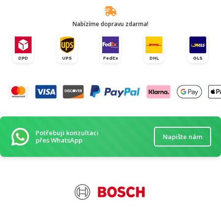
Nabízíme dopravu zdarma!
DPD
UPS
FedEx
DHL
GLS
Potřebuji konzultaci
Napište nám
přes WhatsApp