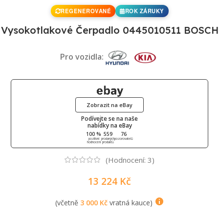
REGENEROVANÉ
ROK ZÁRUKY
Vysokotlakové Čerpadlo 0445010511 BOSCH
Pro vozidla:
Zobrazit na eBay
Podívejte se na naše
nabídky na eBay
100 %
559
76
pozitivní
prodaných
pozorovatelů
hodnocení
produktů
(Hodnocení:
3
)
13 224
Kč
(včetně
3 000
Kč
vratná kauce)