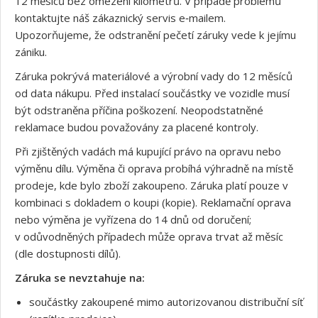
12 měsíců bez omezení kilometrů. V případě problémů
kontaktujte náš zákaznický servis e‑mailem.
Upozorňujeme, že odstranění pečetí záruky vede k jejímu
zániku.
Záruka pokrývá materiálové a výrobní vady do 12 měsíců
od data nákupu. Před instalací součástky ve vozidle musí
být odstraněna příčina poškození. Neopodstatněné
reklamace budou považovány za placené kontroly.
Při zjištěných vadách má kupující právo na opravu nebo
výměnu dílu. Výměna či oprava probíhá výhradně na místě
prodeje, kde bylo zboží zakoupeno. Záruka platí pouze v
kombinaci s dokladem o koupi (kopie). Reklamační oprava
nebo výměna je vyřízena do 14 dnů od doručení;
v odůvodněných případech může oprava trvat až měsíc
(dle dostupnosti dílů).
Záruka se nevztahuje na:
součástky zakoupené mimo autorizovanou distribuční síť