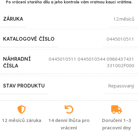
Po vrácení starého dílu a jeho kontrole vám vratnou kauci vrátíme.
ZÁRUKA
12 měsíců
KATALOGOVÉ ČÍSLO
0445010511
NÁHRADNÍ
0445010511 0445010544 0986437431
331002F000
ČÍSLA
STAV PRODUKTU
Repasovaný
12 měsíců záruka
14 denní lhůta pro
Doručení 1–3
vrácení
pracovní dny