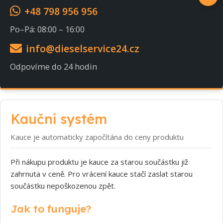
+48 798 956 956
Po–Pá: 08:00 – 16:00
info@dieselservice24.cz
Odpovíme do 24 hodin
Kauční systém
Kauce je automaticky započítána do ceny produktu
Při nákupu produktu je kauce za starou součástku již
zahrnuta v ceně. Pro vrácení kauce stačí zaslat starou
součástku nepoškozenou zpět.
Jak to funguje?