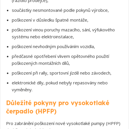
(razítko prodejce),
součástky nesmontované podle pokynů výrobce,
poškození v důsledku špatné montáže,
poškození vinou poruchy mazacího, sání, výfukového
systému nebo elektroinstalace,
poškození nevhodným používáním vozidla,
předčasné opotřebení vlivem opětovného použití
poškozených montážních dílů,
poškození při rally, sportovní jízdě nebo závodech,
elektronické díly, pokud nebyly repasovány nebo
vyměněny.
Důležité pokyny pro vysokotlaké
čerpadlo (HPFP)
Pro zabránění poškození nové vysokotlaké pumpy (HPFP)
Souhlasím s GDPR