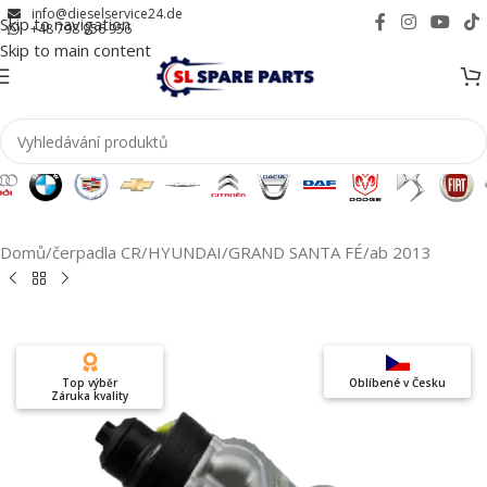
info@dieselservice24.de
Skip to navigation
+48 798 956 956
Skip to main content
Domů
/
čerpadla CR
/
HYUNDAI
/
GRAND SANTA FÉ
/
ab 2013
Top výběr
Oblíbené v Česku
Záruka kvality