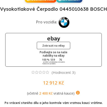
Vysokotlakové Čerpadlo 0445010638 BOSCH
Pro vozidla:
Zobrazit na eBay
Podívejte se na naše
nabídky na eBay
100 %
559
76
pozitivní
prodaných
pozorovatelů
hodnocení
produktů
(Hodnocení:
3
)
12 912
Kč
(včetně
2 400
Kč
vratná kauce)
Po vrácení starého dílu a jeho kontrole vám vratnou kauci vrátíme.