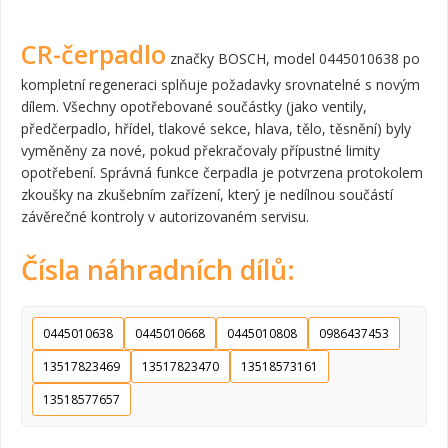
CR-čerpadlo
značky BOSCH, model 0445010638 po
kompletní regeneraci splňuje požadavky srovnatelné s novým
dílem. Všechny opotřebované součástky (jako ventily,
předčerpadlo, hřídel, tlakové sekce, hlava, tělo, těsnění) byly
vyměněny za nové, pokud překračovaly přípustné limity
opotřebení. Správná funkce čerpadla je potvrzena protokolem
zkoušky na zkušebním zařízení, který je nedílnou součástí
závěrečné kontroly v autorizovaném servisu.
Čísla náhradních dílů:
0445010638
0445010668
0445010808
0986437453
13517823469
13517823470
13518573161
13518577657