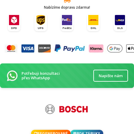
Nabízíme dopravu zdarma!
DPD
UPS
FedEx
DHL
GLS
Potřebuji konzultaci
Napište nám
přes WhatsApp
REGENEROVANÉ
ROK ZÁRUKY