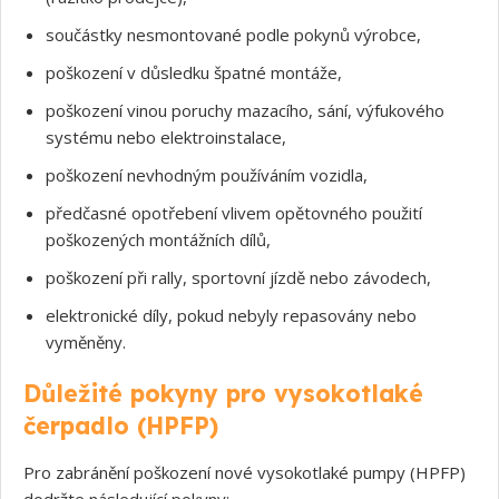
součástky nesmontované podle pokynů výrobce,
poškození v důsledku špatné montáže,
poškození vinou poruchy mazacího, sání, výfukového
systému nebo elektroinstalace,
poškození nevhodným používáním vozidla,
předčasné opotřebení vlivem opětovného použití
poškozených montážních dílů,
poškození při rally, sportovní jízdě nebo závodech,
elektronické díly, pokud nebyly repasovány nebo
vyměněny.
Důležité pokyny pro vysokotlaké
čerpadlo (HPFP)
Pro zabránění poškození nové vysokotlaké pumpy (HPFP)
dodržte následující pokyny:
Souhlasím s GDPR