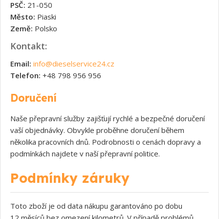
PSČ:
21-050
Město:
Piaski
Země:
Polsko
Kontakt:
Email:
info@dieselservice24.cz
Telefon:
+48 798 956 956
Doručení
Naše přepravní služby zajišťují rychlé a bezpečné doručení
vaší objednávky. Obvykle proběhne doručení během
několika pracovních dnů. Podrobnosti o cenách dopravy a
podmínkách najdete v naší přepravní politice.
Podmínky záruky
Toto zboží je od data nákupu garantováno po dobu
12 měsíců bez omezení kilometrů. V případě problémů