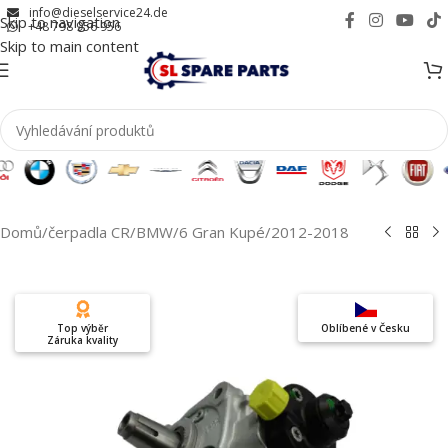
info@dieselservice24.de
Skip to navigation
+48 798 956 956
Skip to main content
Domů
/
čerpadla CR
/
BMW
/
6 Gran Kupé
/
2012-2018
Top výběr
Oblíbené v Česku
Záruka kvality