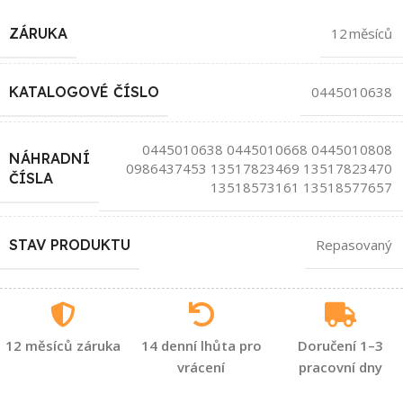
ZÁRUKA
12 měsíců
KATALOGOVÉ ČÍSLO
0445010638
0445010638 0445010668 0445010808
NÁHRADNÍ
0986437453 13517823469 13517823470
ČÍSLA
13518573161 13518577657
STAV PRODUKTU
Repasovaný
12 měsíců záruka
14 denní lhůta pro
Doručení 1–3
vrácení
pracovní dny