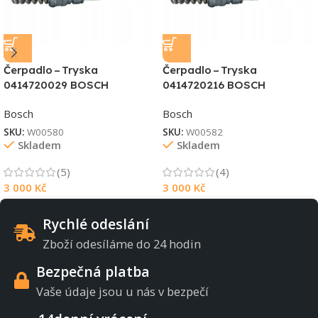
Čerpadlo – Tryska
Čerpadlo – Tryska
0414720029 BOSCH
0414720216 BOSCH
Bosch
Bosch
SKU:
W00580
SKU:
W00582
Skladem
Skladem
(5)
(4)
3 000
Kč
3 000
Kč
Rychlé odeslání
Zboží odesíláme do 24 hodin
Bezpečná platba
Vaše údaje jsou u nás v bezpečí