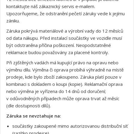
kontaktujte náš zákaznický servis e‑mailem.
Upozorňujeme, že odstranění pečetí záruky vede k jejímu
zániku.
Záruka pokrývá materiálové a výrobní vady do 12 měsíců
od data nákupu. Před instalací součástky ve vozidle musí
být odstraněna příčina poškození. Neopodstatněné
reklamace budou považovány za placené kontroly.
Při zjištěných vadách má kupující právo na opravu nebo
výměnu dílu. Výměna či oprava probíhá výhradně na místě
prodeje, kde bylo zboží zakoupeno. Záruka platí pouze v
kombinaci s dokladem o koupi (kopie). Reklamační oprava
nebo výměna je vyřízena do 14 dnů od doručení;
v odůvodněných případech může oprava trvat až měsíc
(dle dostupnosti dílů).
Záruka se nevztahuje na:
součástky zakoupené mimo autorizovanou distribuční síť
(razítko prodejce),