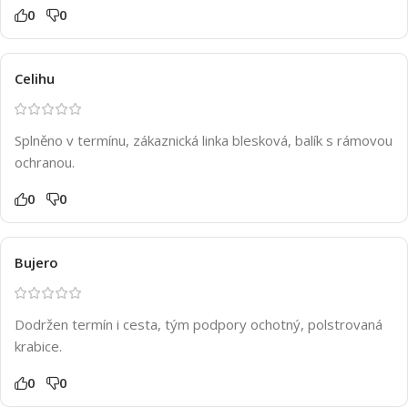
0
0
Celihu
Splněno v termínu, zákaznická linka blesková, balík s rámovou
ochranou.
0
0
Bujero
Dodržen termín i cesta, tým podpory ochotný, polstrovaná
krabice.
0
0