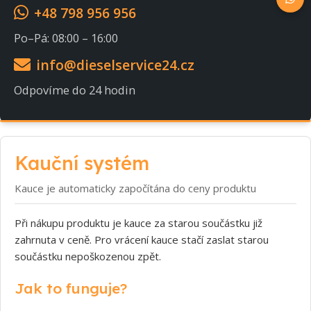
+48 798 956 956
Po–Pá: 08:00 – 16:00
info@dieselservice24.cz
Odpovíme do 24 hodin
Kauční systém
Kauce je automaticky započítána do ceny produktu
Při nákupu produktu je kauce za starou součástku již
zahrnuta v ceně. Pro vrácení kauce stačí zaslat starou
součástku nepoškozenou zpět.
Jak to funguje?