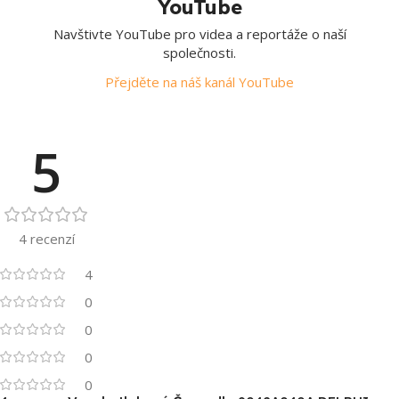
YouTube
Navštivte YouTube pro videa a reportáže o naší
společnosti.
Přejděte na náš kanál YouTube
5
4 recenzí
4
0
0
0
0