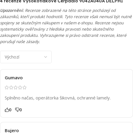
4 recenze
Vysokotlakové Čerpadlo 9042A040A DELPHI
Upozornění:
Recenze zobrazené na této stránce pocházejí od
zákazníků, kteří produkt hodnotili. Tyto recenze však nemusí být nutně
spojeny se skutečným nákupem v našem e-shopu. Recenze nejsou
systematicky ověřovány z hlediska pravosti nebo skutečného
zakoupení produktu. Vyhrazujeme si právo odstranit recenze, které
porušují naše zásady.
Gumavo
Splněno načas, operátorka šikovná, ochranné lamely.
0
0
Bujero