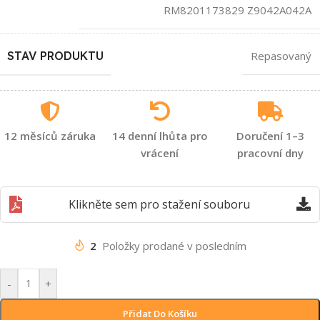
RM8201173829 Z9042A042A
STAV PRODUKTU
Repasovaný
12 měsíců záruka
14 denní lhůta pro
Doručení 1–3
vrácení
pracovní dny
Klikněte sem pro stažení souboru
2
Položky prodané v posledním
-
+
Přidat Do Košíku