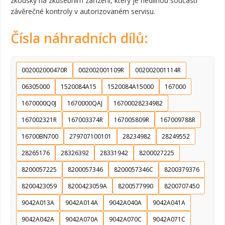
zkoušky na zkušebním zařízení, který je nedílnou součástí
závěrečné kontroly v autorizovaném servisu.
Čísla náhradních dílů:
002002000470R
002002001109R
002002001114R
06305000
1520084A15
1520084A15000
167000
1670000Q0J
1670000QAJ
16700028234982
167002321R
167003374R
167005809R
167009788R
16700BN700
279707100101
28234982
28249552
28265176
28326392
28331942
8200027225
8200057225
8200057346
8200057346C
8200379376
8200423059
8200423059A
8200577990
8200707450
9042A013A
9042A014A
9042A040A
9042A041A
9042A042A
9042A070A
9042A070C
9042A071C