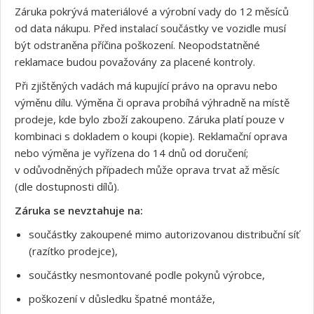
Záruka pokrývá materiálové a výrobní vady do 12 měsíců
od data nákupu. Před instalací součástky ve vozidle musí
být odstraněna příčina poškození. Neopodstatněné
reklamace budou považovány za placené kontroly.
Při zjištěných vadách má kupující právo na opravu nebo
výměnu dílu. Výměna či oprava probíhá výhradně na místě
prodeje, kde bylo zboží zakoupeno. Záruka platí pouze v
kombinaci s dokladem o koupi (kopie). Reklamační oprava
nebo výměna je vyřízena do 14 dnů od doručení;
v odůvodněných případech může oprava trvat až měsíc
(dle dostupnosti dílů).
Záruka se nevztahuje na:
součástky zakoupené mimo autorizovanou distribuční síť
(razítko prodejce),
součástky nesmontované podle pokynů výrobce,
poškození v důsledku špatné montáže,