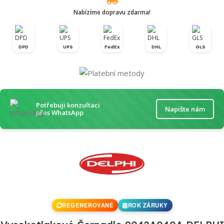
Nabízíme dopravu zdarma!
DPD
UPS
FedEx
DHL
GLS
Potřebuji konzultaci
Napište nám
přes WhatsApp
REGENEROVANÉ
ROK ZÁRUKY