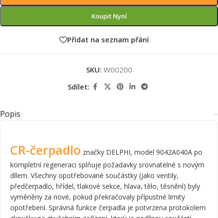
Koupit Nyní
Přidat na seznam přání
SKU:
W00200
Sdílet:
Popis
CR-čerpadlo
značky DELPHI, model 9042A040A po
kompletní regeneraci splňuje požadavky srovnatelné s novým
dílem. Všechny opotřebované součástky (jako ventily,
předčerpadlo, hřídel, tlakové sekce, hlava, tělo, těsnění) byly
vyměněny za nové, pokud překračovaly přípustné limity
opotřebení. Správná funkce čerpadla je potvrzena protokolem