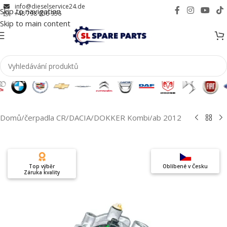
info@dieselservice24.de
Skip to navigation
+48 798 956 956
Skip to main content
Domů
/
čerpadla CR
/
DACIA
/
DOKKER Kombi
/
ab 2012
Top výběr
Oblíbené v Česku
Záruka kvality