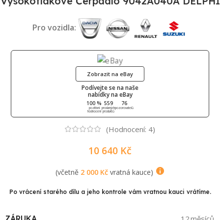
Vysokotlakové Čerpadlo 9042A040A DELPHI
Pro vozidla:
Zobrazit na eBay
Podívejte se na naše
nabídky na eBay
100 %
559
76
pozitivní
prodaných
pozorovatelů
hodnocení
produktů
(Hodnocení:
4
)
10 640
Kč
(včetně
2 000
Kč
vratná kauce)
Po vrácení starého dílu a jeho kontrole vám vratnou kauci vrátíme.
ZÁRUKA
12 měsíců