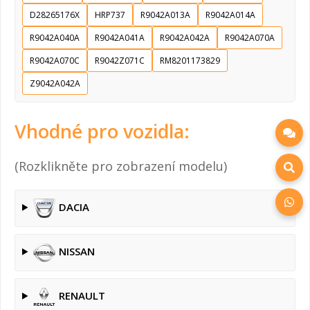
D28265176X
HRP737
R9042A013A
R9042A014A
R9042A040A
R9042A041A
R9042A042A
R9042A070A
R9042A070C
R9042Z071C
RM8201173829
Z9042A042A
Vhodné pro vozidla:
(Rozklikněte pro zobrazení modelu)
DACIA
NISSAN
RENAULT