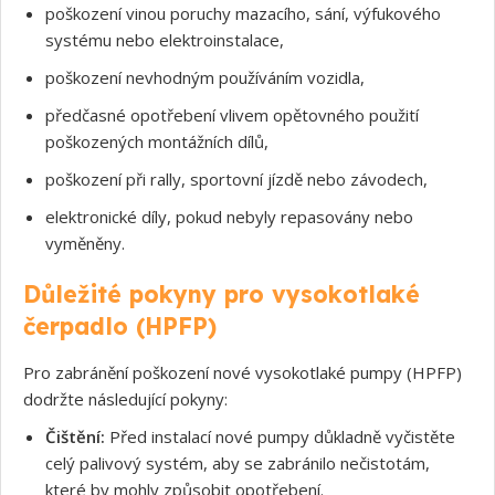
poškození vinou poruchy mazacího, sání, výfukového
systému nebo elektroinstalace,
Souhlasím s GDPR
poškození nevhodným používáním vozidla,
předčasné opotřebení vlivem opětovného použití
poškozených montážních dílů,
poškození při rally, sportovní jízdě nebo závodech,
elektronické díly, pokud nebyly repasovány nebo
vyměněny.
Důležité pokyny pro vysokotlaké
čerpadlo (HPFP)
Pro zabránění poškození nové vysokotlaké pumpy (HPFP)
dodržte následující pokyny:
Čištění:
Před instalací nové pumpy důkladně vyčistěte
celý palivový systém, aby se zabránilo nečistotám,
které by mohly způsobit opotřebení.