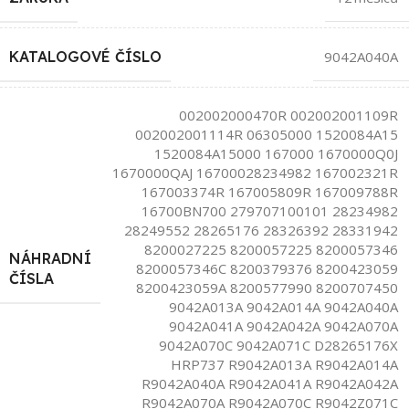
KATALOGOVÉ ČÍSLO
9042A040A
002002000470R 002002001109R
002002001114R 06305000 1520084A15
1520084A15000 167000 1670000Q0J
1670000QAJ 16700028234982 167002321R
167003374R 167005809R 167009788R
16700BN700 279707100101 28234982
28249552 28265176 28326392 28331942
8200027225 8200057225 8200057346
NÁHRADNÍ
8200057346C 8200379376 8200423059
ČÍSLA
8200423059A 8200577990 8200707450
9042A013A 9042A014A 9042A040A
9042A041A 9042A042A 9042A070A
9042A070C 9042A071C D28265176X
HRP737 R9042A013A R9042A014A
R9042A040A R9042A041A R9042A042A
R9042A070A R9042A070C R9042Z071C