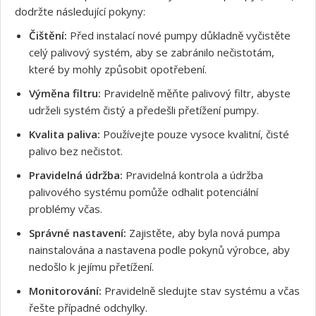
Souhlasím s GDPR
dodržte následující pokyny:
Čištění:
Před instalací nové pumpy důkladně vyčistěte
celý palivový systém, aby se zabránilo nečistotám,
které by mohly způsobit opotřebení.
Výměna filtru:
Pravidelně měňte palivový filtr, abyste
udrželi systém čistý a předešli přetížení pumpy.
Kvalita paliva:
Používejte pouze vysoce kvalitní, čisté
palivo bez nečistot.
Pravidelná údržba:
Pravidelná kontrola a údržba
palivového systému pomůže odhalit potenciální
problémy včas.
Správné nastavení:
Zajistěte, aby byla nová pumpa
nainstalována a nastavena podle pokynů výrobce, aby
nedošlo k jejímu přetížení.
Monitorování:
Pravidelně sledujte stav systému a včas
řešte případné odchylky.