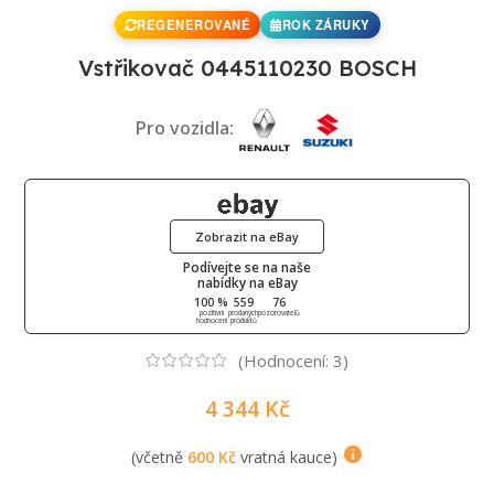
REGENEROVANÉ
ROK ZÁRUKY
Vstřikovač 0445110230 BOSCH
Pro vozidla:
Zobrazit na eBay
Podívejte se na naše
nabídky na eBay
100 %
559
76
pozitivní
prodaných
pozorovatelů
hodnocení
produktů
(Hodnocení:
3
)
4 344
Kč
(včetně
600
Kč
vratná kauce)