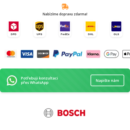
Nabízíme dopravu zdarma!
DPD
UPS
FedEx
DHL
GLS
Potřebuji konzultaci
Napište nám
přes WhatsApp