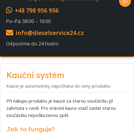
+48 798 956 956
Po–Pá: 08:00 – 16:00
info@dieselservice24.cz
Odpovíme do 24 hodin
Kauční systém
Kauce je automaticky započítána do ceny produktu
Při nákupu produktu je kauce za starou součástku již
zahrnuta v ceně. Pro vrácení kauce stačí zaslat starou
součástku nepoškozenou zpět.
Jak to funguje?