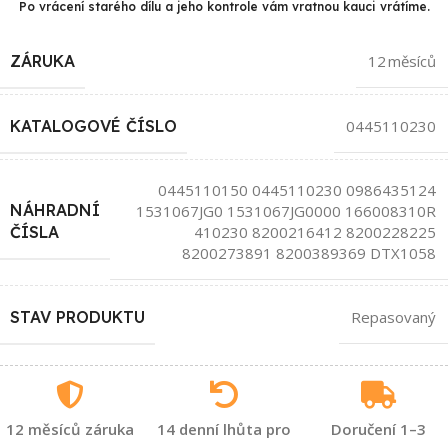
Po vrácení starého dílu a jeho kontrole vám vratnou kauci vrátíme.
ZÁRUKA
12 měsíců
KATALOGOVÉ ČÍSLO
0445110230
0445110150 0445110230 0986435124
NÁHRADNÍ
1531067JG0 1531067JG0000 166008310R
410230 8200216412 8200228225
ČÍSLA
8200273891 8200389369 DTX1058
STAV PRODUKTU
Repasovaný
12 měsíců záruka
14 denní lhůta pro
Doručení 1–3