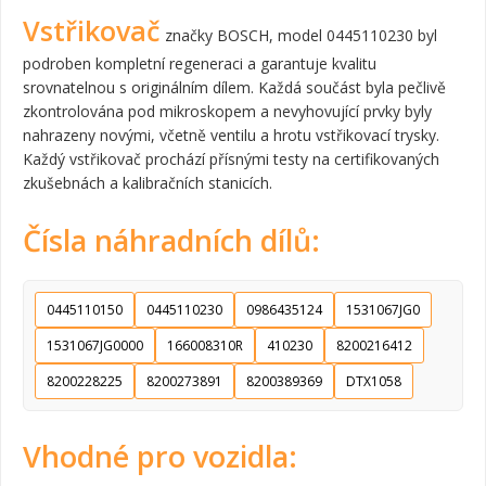
Vstřikovač
značky BOSCH, model 0445110230 byl
podroben kompletní regeneraci a garantuje kvalitu
srovnatelnou s originálním dílem. Každá součást byla pečlivě
zkontrolována pod mikroskopem a nevyhovující prvky byly
nahrazeny novými, včetně ventilu a hrotu vstřikovací trysky.
Každý vstřikovač prochází přísnými testy na certifikovaných
zkušebnách a kalibračních stanicích.
Čísla náhradních dílů:
0445110150
0445110230
0986435124
1531067JG0
1531067JG0000
166008310R
410230
8200216412
8200228225
8200273891
8200389369
DTX1058
Vhodné pro vozidla: