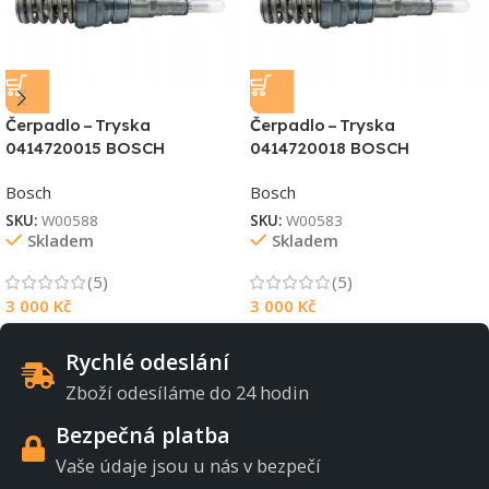
Čerpadlo – Tryska
Čerpadlo – Tryska
0414720015 BOSCH
0414720018 BOSCH
Bosch
Bosch
SKU:
W00588
SKU:
W00583
Skladem
Skladem
(5)
(5)
3 000
Kč
3 000
Kč
Rychlé odeslání
Zboží odesíláme do 24 hodin
Bezpečná platba
Vaše údaje jsou u nás v bezpečí