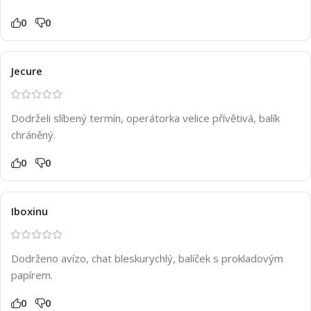
0
0
Jecure
Dodrželi slíbený termín, operátorka velice přívětivá, balík
chráněný.
0
0
Iboxinu
Dodrženo avízo, chat bleskurychlý, balíček s prokladovým
papírem.
0
0