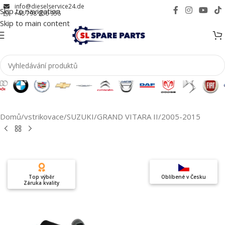
info@dieselservice24.de
Skip to navigation
+48 798 956 956
Skip to main content
Domů
/
vstrikovace
/
SUZUKI
/
GRAND VITARA II
/
2005-2015
Top výběr
Oblíbené v Česku
Záruka kvality