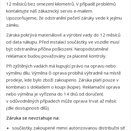
12 měsíců bez omezení kilometrů. V případě problémů
kontaktujte náš zákaznický servis e‑mailem.
Upozorňujeme, že odstranění pečetí záruky vede k jejímu
zániku.
Záruka pokrývá materiálové a výrobní vady do 12 měsíců
od data nákupu. Před instalací součástky ve vozidle musí
být odstraněna příčina poškození. Neopodstatněné
reklamace budou považovány za placené kontroly.
Při zjištěných vadách má kupující právo na opravu nebo
výměnu dílu. Výměna či oprava probíhá výhradně na místě
prodeje, kde bylo zboží zakoupeno. Záruka platí pouze v
kombinaci s dokladem o koupi (kopie). Reklamační oprava
nebo výměna je vyřízena do 14 dnů od doručení;
v odůvodněných případech může oprava trvat až měsíc
(dle dostupnosti dílů).
Záruka se nevztahuje na:
součástky zakoupené mimo autorizovanou distribuční síť