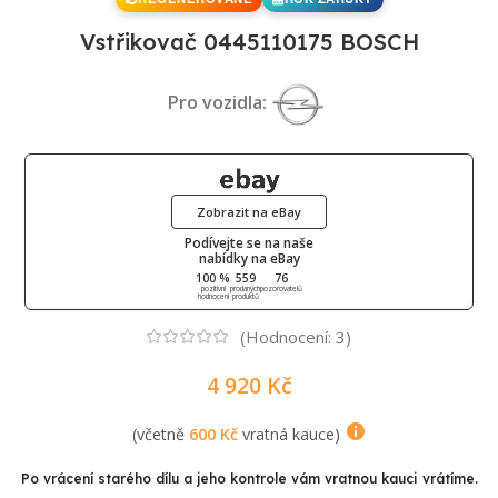
Vstřikovač 0445110175 BOSCH
Pro vozidla:
Zobrazit na eBay
Podívejte se na naše
nabídky na eBay
100 %
559
76
pozitivní
prodaných
pozorovatelů
hodnocení
produktů
(Hodnocení:
3
)
4 920
Kč
(včetně
600
Kč
vratná kauce)
Po vrácení starého dílu a jeho kontrole vám vratnou kauci vrátíme.