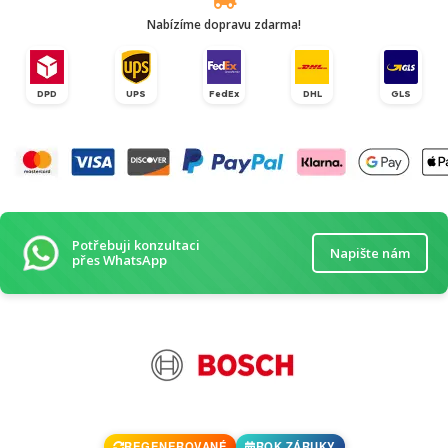
Nabízíme dopravu zdarma!
DPD
UPS
FedEx
DHL
GLS
Potřebuji konzultaci
Napište nám
přes WhatsApp
REGENEROVANÉ
ROK ZÁRUKY