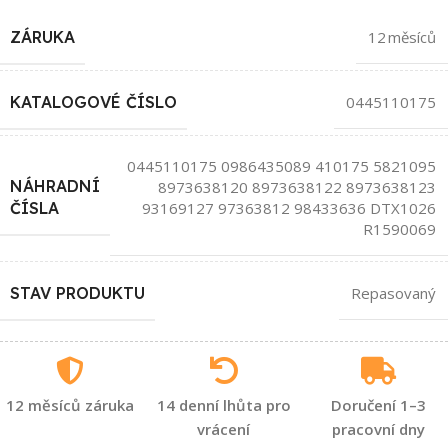
ZÁRUKA
12 měsíců
KATALOGOVÉ ČÍSLO
0445110175
0445110175 0986435089 410175 5821095
NÁHRADNÍ
8973638120 8973638122 8973638123
93169127 97363812 98433636 DTX1026
ČÍSLA
R1590069
STAV PRODUKTU
Repasovaný
12 měsíců záruka
14 denní lhůta pro
Doručení 1–3
vrácení
pracovní dny