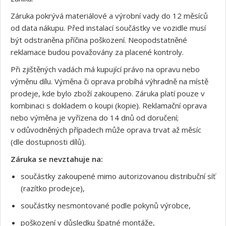
Záruka pokrývá materiálové a výrobní vady do 12 měsíců
od data nákupu. Před instalací součástky ve vozidle musí
být odstraněna příčina poškození. Neopodstatněné
reklamace budou považovány za placené kontroly.
Při zjištěných vadách má kupující právo na opravu nebo
výměnu dílu. Výměna či oprava probíhá výhradně na místě
prodeje, kde bylo zboží zakoupeno. Záruka platí pouze v
kombinaci s dokladem o koupi (kopie). Reklamační oprava
nebo výměna je vyřízena do 14 dnů od doručení;
v odůvodněných případech může oprava trvat až měsíc
(dle dostupnosti dílů).
Záruka se nevztahuje na:
součástky zakoupené mimo autorizovanou distribuční síť
(razítko prodejce),
součástky nesmontované podle pokynů výrobce,
poškození v důsledku špatné montáže,