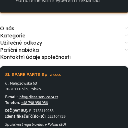
Pomůžeme vám s výběrem i reklamací
O nás
Kategorie
Užitečné odkazy
Patiční nabídka
Kontaktní údaje společnosti
SL SPARE PARTS Sp. z o.o.
ul. Nałęczowska 63
20-701 Lublin, Polsko
E-mail:
info@dieselservice24.cz
Telefon:
+48 798 956 956
DIČ (VAT EU):
PL7133119258
Identifikační číslo (IČ):
522104729
Společnost registrována v Polsku (EU)