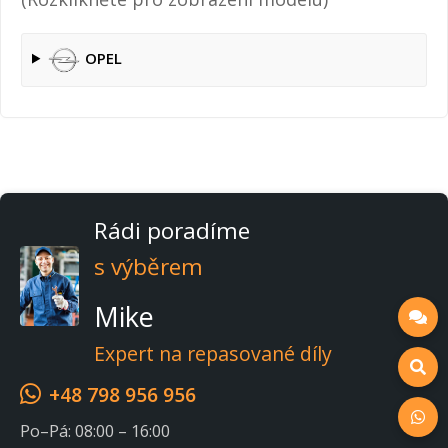
OPEL
Rádi poradíme
s výběrem
Mike
Expert na repasované díly
+48 798 956 956
Po–Pá: 08:00 – 16:00