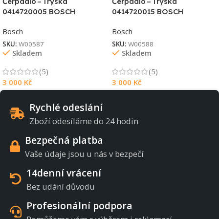
Čerpadlo – Tryska
Čerpadlo – Tryska
0414720005 BOSCH
0414720015 BOSCH
Bosch
Bosch
SKU:
W00587
SKU:
W00588
Skladem
Skladem
(5)
(5)
3 000
Kč
3 000
Kč
Rychlé odeslání
Zboží odesíláme do 24 hodin
Bezpečná platba
Vaše údaje jsou u nás v bezpečí
14denní vrácení
Bez udání důvodu
Profesionální podpora