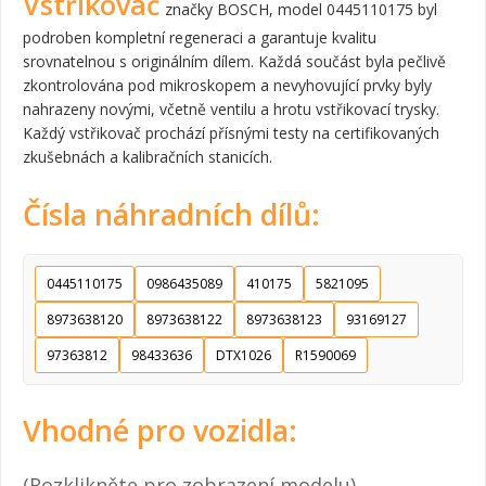
Vstřikovač
značky BOSCH, model 0445110175 byl
podroben kompletní regeneraci a garantuje kvalitu
srovnatelnou s originálním dílem. Každá součást byla pečlivě
zkontrolována pod mikroskopem a nevyhovující prvky byly
nahrazeny novými, včetně ventilu a hrotu vstřikovací trysky.
Každý vstřikovač prochází přísnými testy na certifikovaných
zkušebnách a kalibračních stanicích.
Čísla náhradních dílů:
0445110175
0986435089
410175
5821095
8973638120
8973638122
8973638123
93169127
97363812
98433636
DTX1026
R1590069
Vhodné pro vozidla:
(Rozklikněte pro zobrazení modelu)