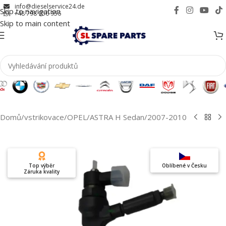
info@dieselservice24.de
Skip to navigation
+48 798 956 956
Skip to main content
Domů
/
vstrikovace
/
OPEL
/
ASTRA H Sedan
/
2007-2010
Top výběr
Oblíbené v Česku
Záruka kvality