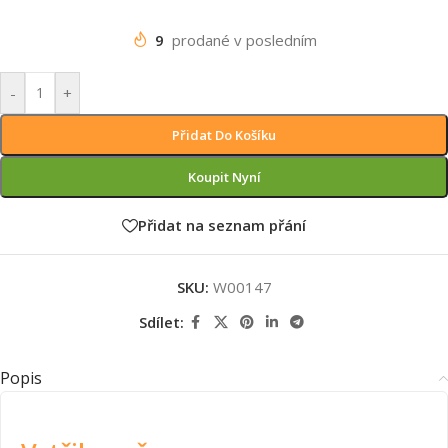
9
prodané v posledním
-
+
Přidat Do Košíku
Koupit Nyní
Přidat na seznam přání
SKU:
W00147
Sdílet:
Popis