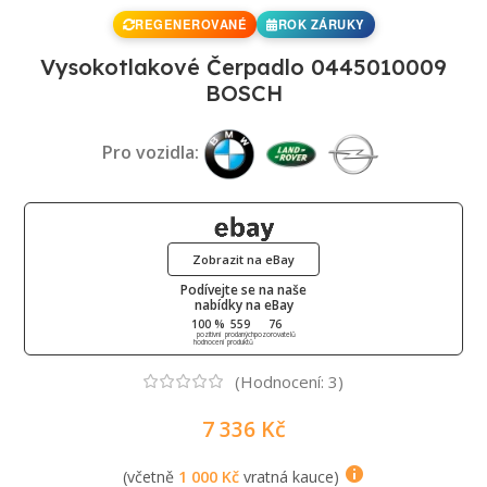
REGENEROVANÉ
ROK ZÁRUKY
Vysokotlakové Čerpadlo 0445010009
BOSCH
Pro vozidla:
Zobrazit na eBay
Podívejte se na naše
nabídky na eBay
100 %
559
76
pozitivní
prodaných
pozorovatelů
hodnocení
produktů
(Hodnocení:
3
)
7 336
Kč
(včetně
1 000
Kč
vratná kauce)