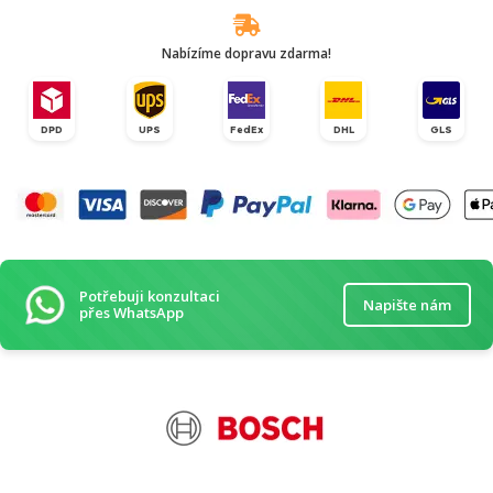
Nabízíme dopravu zdarma!
DPD
UPS
FedEx
DHL
GLS
Potřebuji konzultaci
Napište nám
přes WhatsApp