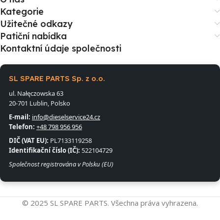
Kategorie
Užitečné odkazy
Patiční nabídka
Kontaktní údaje společnosti
SL SPARE PARTS Sp. z o.o.
ul. Nałęczowska 63
20-701 Lublin, Polsko
E-mail:
info@dieselservice24.cz
Telefon:
+48 798 956 956
DIČ (VAT EU):
PL7133119258
Identifikační číslo (IČ):
522104729
Společnost registrována v Polsku (EU)
© 2025 SL SPARE PARTS. Všechna práva vyhrazena.