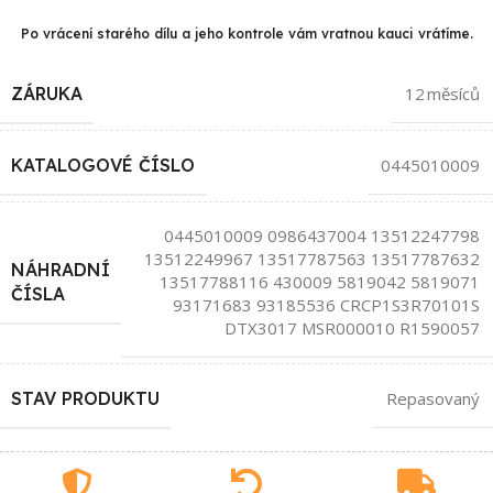
Po vrácení starého dílu a jeho kontrole vám vratnou kauci vrátíme.
ZÁRUKA
12 měsíců
KATALOGOVÉ ČÍSLO
0445010009
0445010009 0986437004 13512247798
13512249967 13517787563 13517787632
NÁHRADNÍ
13517788116 430009 5819042 5819071
ČÍSLA
93171683 93185536 CRCP1S3R70101S
DTX3017 MSR000010 R1590057
STAV PRODUKTU
Repasovaný