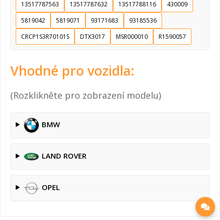
13517787563
13517787632
13517788116
430009
5819042
5819071
93171683
93185536
CRCP1S3R70101S
DTX3017
MSR000010
R1590057
Vhodné pro vozidla:
(Rozklikněte pro zobrazení modelu)
BMW
LAND ROVER
OPEL