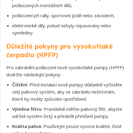
poškozených montážních dílů,
poškození při rally, sportovní jízdě nebo závodech,
elektronické díly, pokud nebyly repasovány nebo
vyměněny.
Souhlasím s GDPR
Důležité pokyny pro vysokotlaké
čerpadlo (HPFP)
Pro zabránění poškození nové vysokotlaké pumpy (HPFP)
dodržte následující pokyny:
Čištění:
Před instalací nové pumpy důkladně vyčistěte
celý palivový systém, aby se zabránilo nečistotám,
které by mohly způsobit opotřebení.
Výměna filtru:
Pravidelně měňte palivový filtr, abyste
udrželi systém čistý a předešli přetížení pumpy.
Kvalita paliva:
Používejte pouze vysoce kvalitní, čisté