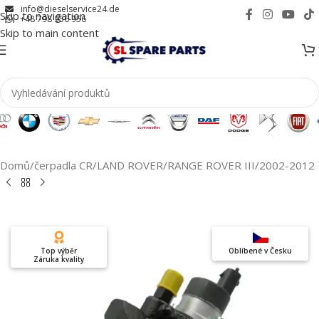
info@dieselservice24.de
Skip to navigation
+48 798 956 956
Skip to main content
Domů
/
čerpadla CR
/
LAND ROVER
/
RANGE ROVER III
/
2002-2012
Top výběr
Oblíbené v Česku
Záruka kvality