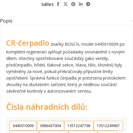
Sdílet:
Popis
CR-čerpadlo
značky BOSCH, model 0445010009 po
kompletní regeneraci splňuje požadavky srovnatelné s novým
dílem. Všechny opotřebované součástky (jako ventily,
předčerpadlo, hřídel, tlakové sekce, hlava, tělo, těsnění) byly
vyměněny za nové, pokud překračovaly přípustné limity
opotřebení. Správná funkce čerpadla je potvrzena protokolem
zkoušky na zkušebním zařízení, který je nedílnou součástí
závěrečné kontroly v autorizovaném servisu.
Čísla náhradních dílů:
0445010009
0986437004
13512247798
13512249967