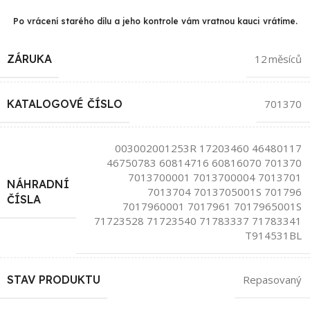
Po vrácení starého dílu a jeho kontrole vám vratnou kauci vrátíme.
ZÁRUKA
12 měsíců
KATALOGOVÉ ČÍSLO
701370
003002001253R 17203460 46480117
46750783 60814716 60816070 701370
7013700001 7013700004 7013701
NÁHRADNÍ
7013704 7013705001S 701796
ČÍSLA
7017960001 7017961 7017965001S
71723528 71723540 71783337 71783341
T914531BL
STAV PRODUKTU
Repasovaný