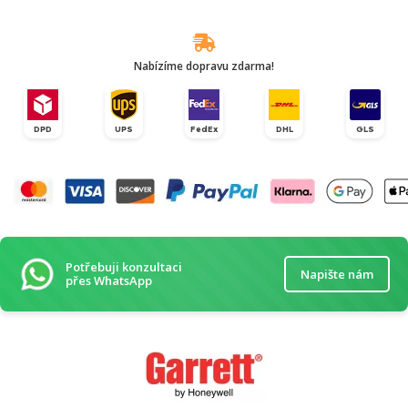
Nabízíme dopravu zdarma!
DPD
UPS
FedEx
DHL
GLS
Potřebuji konzultaci
Napište nám
přes WhatsApp