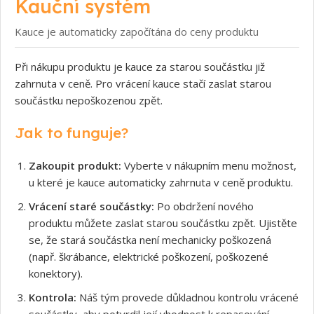
Kauční systém
Kauce je automaticky započítána do ceny produktu
Při nákupu produktu je kauce za starou součástku již
zahrnuta v ceně. Pro vrácení kauce stačí zaslat starou
součástku nepoškozenou zpět.
Jak to funguje?
Zakoupit produkt:
Vyberte v nákupním menu možnost,
u které je kauce automaticky zahrnuta v ceně produktu.
Vrácení staré součástky:
Po obdržení nového
produktu můžete zaslat starou součástku zpět. Ujistěte
se, že stará součástka není mechanicky poškozená
(např. škrábance, elektrické poškození, poškozené
konektory).
Kontrola:
Náš tým provede důkladnou kontrolu vrácené
součástky, aby potvrdil její vhodnost k repasování.