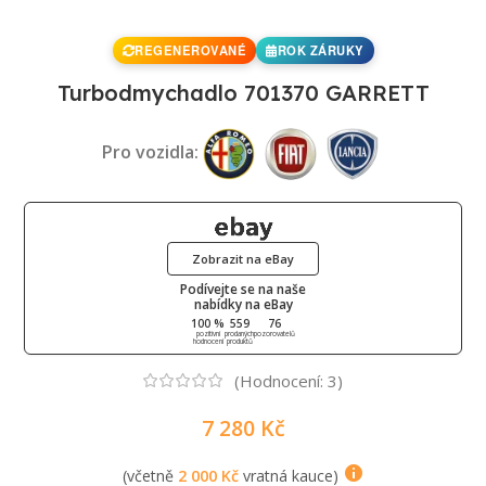
REGENEROVANÉ
ROK ZÁRUKY
Turbodmychadlo 701370 GARRETT
Pro vozidla:
Zobrazit na eBay
Podívejte se na naše
nabídky na eBay
100 %
559
76
pozitivní
prodaných
pozorovatelů
hodnocení
produktů
(Hodnocení:
3
)
7 280
Kč
(včetně
2 000
Kč
vratná kauce)