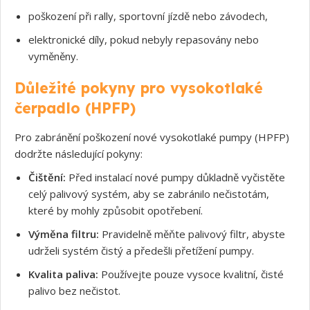
poškození při rally, sportovní jízdě nebo závodech,
elektronické díly, pokud nebyly repasovány nebo
vyměněny.
Souhlasím s GDPR
Důležité pokyny pro vysokotlaké
čerpadlo (HPFP)
Pro zabránění poškození nové vysokotlaké pumpy (HPFP)
dodržte následující pokyny:
Čištění:
Před instalací nové pumpy důkladně vyčistěte
celý palivový systém, aby se zabránilo nečistotám,
které by mohly způsobit opotřebení.
Výměna filtru:
Pravidelně měňte palivový filtr, abyste
udrželi systém čistý a předešli přetížení pumpy.
Kvalita paliva:
Používejte pouze vysoce kvalitní, čisté
palivo bez nečistot.