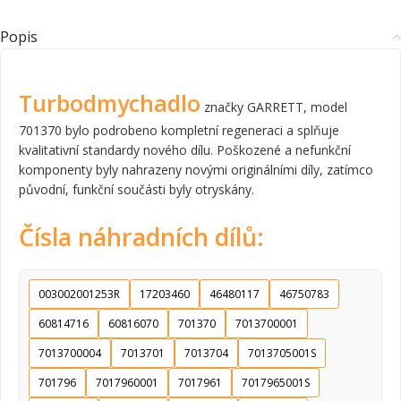
Popis
Turbodmychadlo
značky GARRETT, model
701370 bylo podrobeno kompletní regeneraci a splňuje
kvalitativní standardy nového dílu. Poškozené a nefunkční
komponenty byly nahrazeny novými originálními díly, zatímco
původní, funkční součásti byly otryskány.
Čísla náhradních dílů:
003002001253R
17203460
46480117
46750783
60814716
60816070
701370
7013700001
7013700004
7013701
7013704
7013705001S
701796
7017960001
7017961
7017965001S