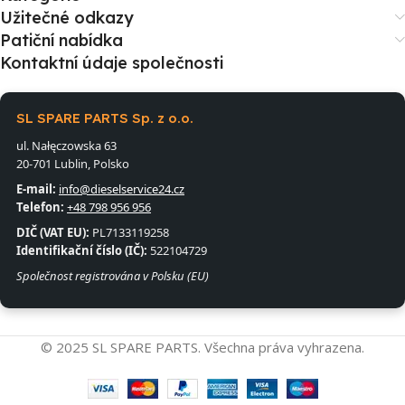
Užitečné odkazy
Patiční nabídka
Kontaktní údaje společnosti
SL SPARE PARTS Sp. z o.o.
ul. Nałęczowska 63
20-701 Lublin, Polsko
E-mail:
info@dieselservice24.cz
Telefon:
+48 798 956 956
DIČ (VAT EU):
PL7133119258
Identifikační číslo (IČ):
522104729
Společnost registrována v Polsku (EU)
© 2025 SL SPARE PARTS. Všechna práva vyhrazena.