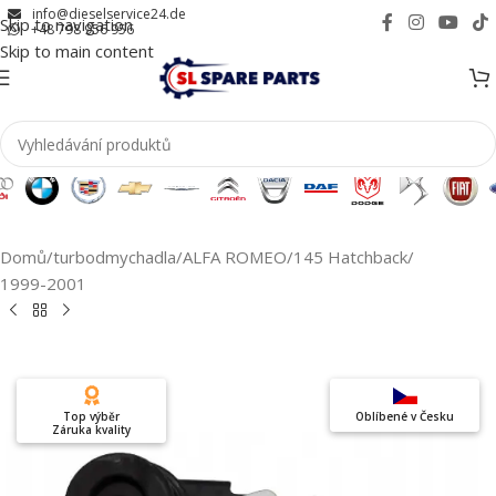
info@dieselservice24.de
Skip to navigation
+48 798 956 956
Skip to main content
Domů
/
turbodmychadla
/
ALFA ROMEO
/
145 Hatchback
/
1999-2001
Top výběr
Oblíbené v Česku
Záruka kvality