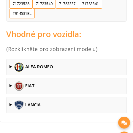
71723528
71723540
71783337
71783341
T914531BL
Vhodné pro vozidla:
(Rozklikněte pro zobrazení modelu)
ALFA ROMEO
FIAT
LANCIA