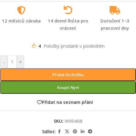
12 měsíců záruka
14 denní lhůta pro
Doručení 1–3
vrácení
pracovní dny
4
Položky prodané v posledním
-
+
Přidat Do Košíku
Koupit Nyní
Přidat na seznam přání
SKU:
W00468
Sdílet: