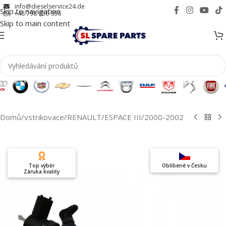
info@dieselservice24.de
Skip to navigation
+48 798 956 956
Skip to main content
Domů
/
vstrikovace
/
RENAULT
/
ESPACE III
/
2000-2002
Top výběr
Oblíbené v Česku
Záruka kvality