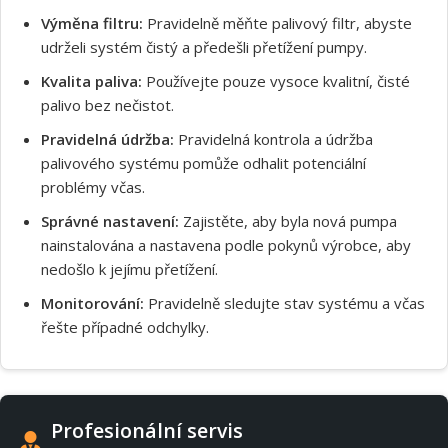
Výměna filtru:
Pravidelně měňte palivový filtr, abyste
udrželi systém čistý a předešli přetížení pumpy.
Kvalita paliva:
Používejte pouze vysoce kvalitní, čisté
palivo bez nečistot.
Pravidelná údržba:
Pravidelná kontrola a údržba
Souhlasím s GDPR
palivového systému pomůže odhalit potenciální
problémy včas.
Správné nastavení:
Zajistěte, aby byla nová pumpa
nainstalována a nastavena podle pokynů výrobce, aby
nedošlo k jejímu přetížení.
Monitorování:
Pravidelně sledujte stav systému a včas
řešte případné odchylky.
Profesionální servis