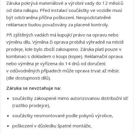
Záruka pokrývá materiálové a výrobní vady do 12 měsíců
od data nákupu. Před instalací součástky ve vozidle musí
být odstraněna příčina poškození. Neopodstatněné
reklamace budou považovány za placené kontroly.
Při zjištěných vadách má kupující právo na opravu nebo
výměnu dílu. Výměna či oprava probíhá výhradně na místě
prodeje, kde bylo zboží zakoupeno. Záruka platí pouze v
kombinaci s dokladem o koupi (kopie). Reklamační oprava
nebo výměna je vyřízena do 14 dnů od doručení;
v odůvodněných případech může oprava trvat až měsíc
(dle dostupnosti dílů).
Záruka se nevztahuje na:
součástky zakoupené mimo autorizovanou distribuční síť
(razítko prodejce),
součástky nesmontované podle pokynů výrobce,
poškození v důsledku špatné montáže,