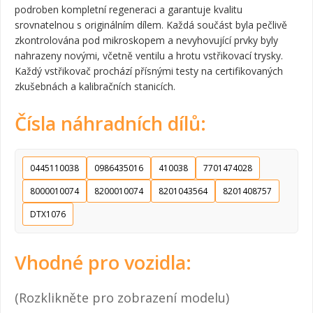
podroben kompletní regeneraci a garantuje kvalitu
srovnatelnou s originálním dílem. Každá součást byla pečlivě
zkontrolována pod mikroskopem a nevyhovující prvky byly
nahrazeny novými, včetně ventilu a hrotu vstřikovací trysky.
Každý vstřikovač prochází přísnými testy na certifikovaných
zkušebnách a kalibračních stanicích.
Čísla náhradních dílů:
0445110038
0986435016
410038
7701474028
8000010074
8200010074
8201043564
8201408757
DTX1076
Vhodné pro vozidla:
(Rozklikněte pro zobrazení modelu)