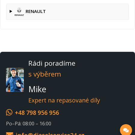
RENAULT
Rádi poradíme
s výběrem
Mike
Expert na repasované díly
+48 798 956 956
Po–Pá: 08:00 – 16:00