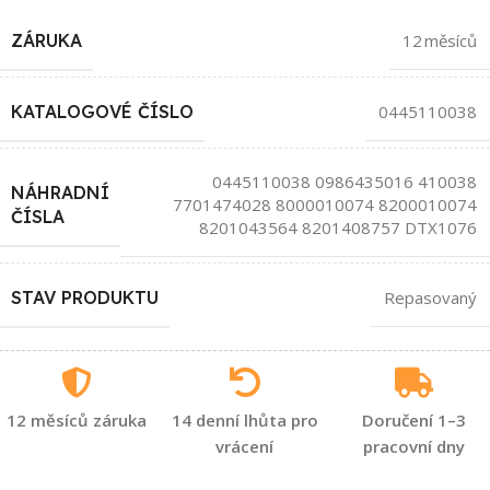
ZÁRUKA
12 měsíců
KATALOGOVÉ ČÍSLO
0445110038
0445110038 0986435016 410038
NÁHRADNÍ
7701474028 8000010074 8200010074
ČÍSLA
8201043564 8201408757 DTX1076
STAV PRODUKTU
Repasovaný
12 měsíců záruka
14 denní lhůta pro
Doručení 1–3
vrácení
pracovní dny