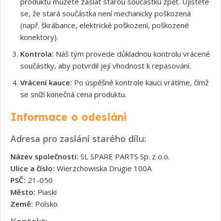
produktu můžete zaslat starou součástku zpět. Ujistěte
se, že stará součástka není mechanicky poškozená
(např. škrábance, elektrické poškození, poškozené
konektory).
Kontrola:
Náš tým provede důkladnou kontrolu vrácené
součástky, aby potvrdil její vhodnost k repasování.
Vrácení kauce:
Po úspěšné kontrole kauci vrátíme, čímž
se sníží konečná cena produktu.
Informace o odeslání
Adresa pro zaslání starého dílu:
Název společnosti:
SL SPARE PARTS Sp. z o.o.
Ulice a číslo:
Wierzchowiska Drugie 100A
PSČ:
21-050
Město:
Piaski
Země:
Polsko