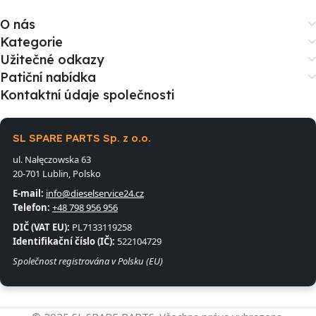
O nás
Kategorie
Užitečné odkazy
Patiční nabídka
Kontaktní údaje společnosti
SL SPARE PARTS Sp. z o.o.
ul. Nałęczowska 63
20-701 Lublin, Polsko
E-mail:
info@dieselservice24.cz
Telefon:
+48 798 956 956
DIČ (VAT EU):
PL7133119258
Identifikační číslo (IČ):
522104729
Společnost registrována v Polsku (EU)