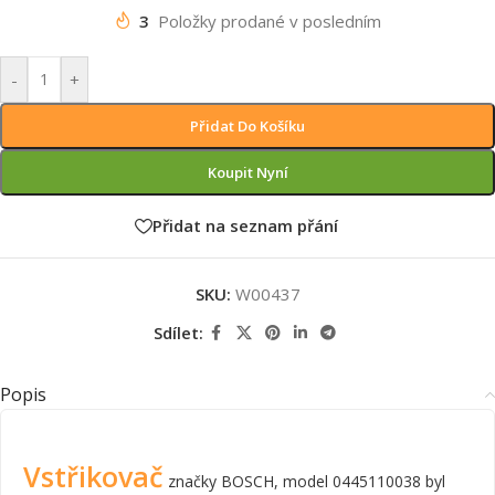
3
Položky prodané v posledním
-
+
Přidat Do Košíku
Koupit Nyní
Přidat na seznam přání
SKU:
W00437
Sdílet:
Popis
Vstřikovač
značky BOSCH, model 0445110038 byl