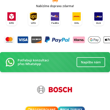
Nabízíme dopravu zdarma!
DPD
UPS
FedEx
DHL
GLS
Potřebuji konzultaci
Napište nám
přes WhatsApp
REGENEROVANÉ
ROK ZÁRUKY