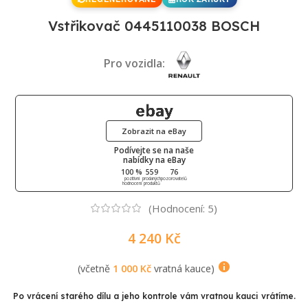
Vstřikovač 0445110038 BOSCH
Pro vozidla:
Zobrazit na eBay
Podívejte se na naše
nabídky na eBay
100 %
559
76
pozitivní
prodaných
pozorovatelů
hodnocení
produktů
(Hodnocení:
5
)
4 240
Kč
(včetně
1 000
Kč
vratná kauce)
Po vrácení starého dílu a jeho kontrole vám vratnou kauci vrátíme.