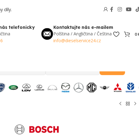
 díly.
nás telefonicky
Kontaktujte nás e-mailem
ičtina
Polština / Angličtina / Čeština
0
56
info@dieselservice24.cz
Hledat
Oblíbené v Česku