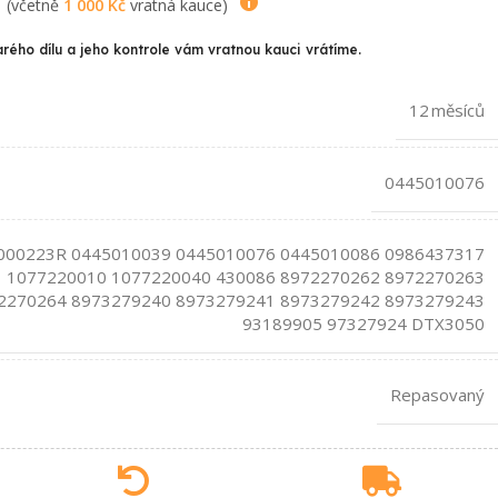
(včetně
1 000
Kč
vratná kauce)
arého dílu a jeho kontrole vám vratnou kauci vrátíme.
12 měsíců
0445010076
000223R 0445010039 0445010076 0445010086 0986437317
1077220010 1077220040 430086 8972270262 8972270263
2270264 8973279240 8973279241 8973279242 8973279243
93189905 97327924 DTX3050
Repasovaný