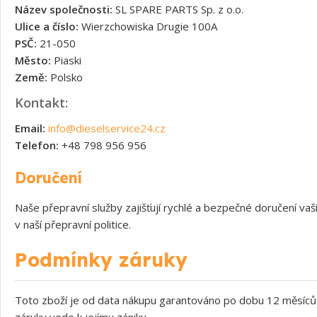
Název společnosti:
SL SPARE PARTS Sp. z o.o.
Ulice a číslo:
Wierzchowiska Drugie 100A
PSČ:
21-050
Město:
Piaski
Země:
Polsko
Kontakt:
Email:
info@dieselservice24.cz
Telefon:
+48 798 956 956
Doručení
Naše přepravní služby zajišťují rychlé a bezpečné doručení v
v naší přepravní politice.
Podmínky záruky
Toto zboží je od data nákupu garantováno po dobu 12 měsíců 
záruky vede k jejímu zániku.