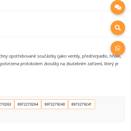
y opotřebované součástky (jako ventily, předčerpadlo, hřídel,
e potvrzena protokolem zkoušky na zkušebním zařízení, který je
270263
8972270264
8973279240
8973279241