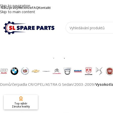
Skip to navigation
 Nás
Zprávy
Recenze
FAQ
Kontakt
Skip to main content
Nutzen Sie die Suche, um passende Produkte zu
Domů
/
čerpadla CR
/
OPEL
/
ASTRA G Sedan
/
2003-2009
/
Vysokotl
Top výběr
Záruka kvality