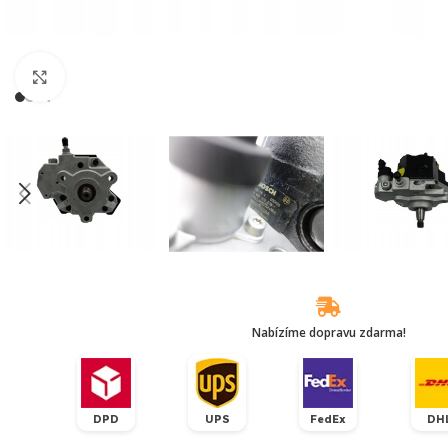
Klikněte pro zvětšení
Nabízíme dopravu zdarma!
DPD
UPS
FedEx
DH