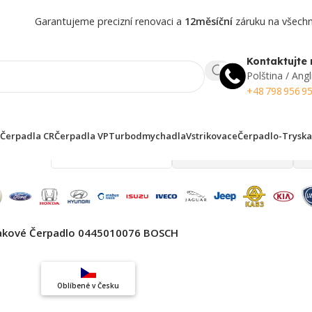
Garantujeme precizní renovaci a
12měsíční
záruku na všechny
Kontaktujte 
Polština / Angl
+48 798 956 9
Čerpadla CR
Čerpadla VP
Turbodmychadla
Vstrikovace
Čerpadlo-Tryska
 finden!
akové Čerpadlo 0445010076 BOSCH
Top výběr
Oblíbené v Česku
Záruka kvality