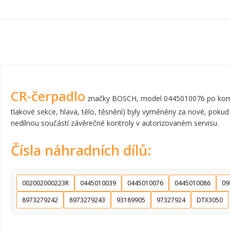
CR-čerpadlo
značky BOSCH, model 0445010076 po komplet
tlakové sekce, hlava, tělo, těsnění) byly vyměněny za nové, pokud
nedílnou součástí závěrečné kontroly v autorizovaném servisu.
Čísla náhradních dílů:
002002000223R
0445010039
0445010076
0445010086
09
8973279242
8973279243
93189905
97327924
DTX3050