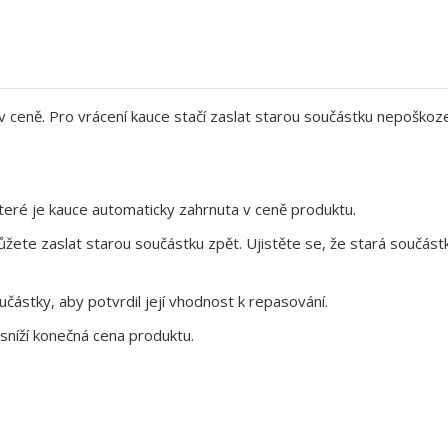
 v ceně. Pro vrácení kauce stačí zaslat starou součástku nepoškoz
eré je kauce automaticky zahrnuta v ceně produktu.
te zaslat starou součástku zpět. Ujistěte se, že stará součástk
ástky, aby potvrdil její vhodnost k repasování.
sníží konečná cena produktu.