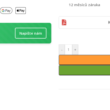
12 měsíců záruka
K
Napište nám
-
+