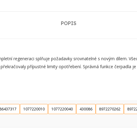
POPIS
ní regeneraci splňuje požadavky srovnatelné s novým dílem. Všechn
 překračovaly přípustné limity opotřebení. Správná funkce čerpadla j
86437317
1077220010
1077220040
430086
8972270262
8972