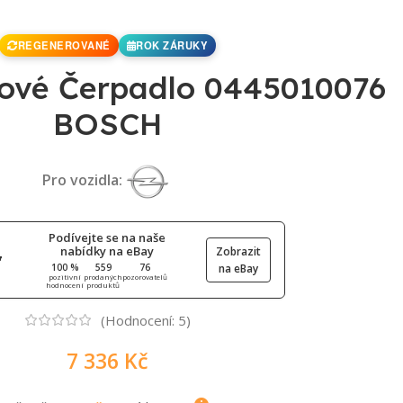
REGENEROVANÉ
ROK ZÁRUKY
ové Čerpadlo 0445010076
BOSCH
Pro vozidla:
Podívejte se na naše
nabídky na eBay
Zobrazit
100 %
559
76
na eBay
pozitivní
prodaných
pozorovatelů
hodnocení
produktů
(Hodnocení:
5
)
7 336
Kč