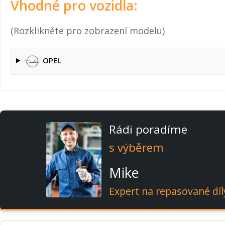
Vhodné pro vozidla:
(Rozklikněte pro zobrazení modelu)
OPEL
Rádi poradíme
s výběrem
Mike
Expert na repasované díl