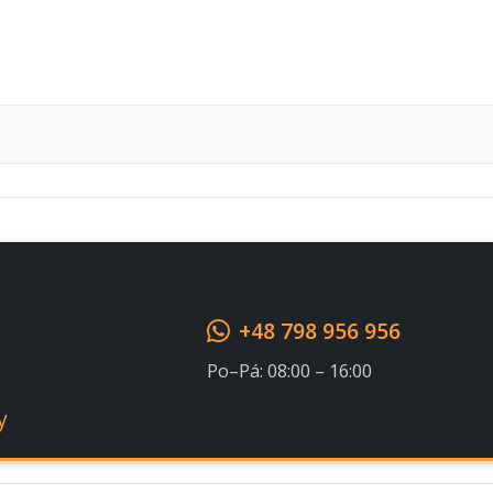
Souhlasím s GDPR
+48 798 956 956
Po–Pá: 08:00 – 16:00
y