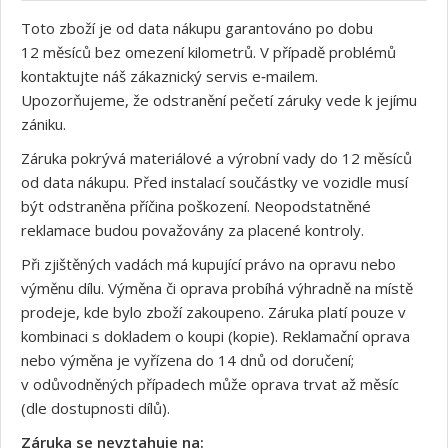
Toto zboží je od data nákupu garantováno po dobu
12 měsíců bez omezení kilometrů. V případě problémů
kontaktujte náš zákaznický servis e‑mailem.
Upozorňujeme, že odstranění pečetí záruky vede k jejímu
zániku.
Záruka pokrývá materiálové a výrobní vady do 12 měsíců
od data nákupu. Před instalací součástky ve vozidle musí
být odstraněna příčina poškození. Neopodstatněné
reklamace budou považovány za placené kontroly.
Při zjištěných vadách má kupující právo na opravu nebo
výměnu dílu. Výměna či oprava probíhá výhradně na místě
prodeje, kde bylo zboží zakoupeno. Záruka platí pouze v
kombinaci s dokladem o koupi (kopie). Reklamační oprava
nebo výměna je vyřízena do 14 dnů od doručení;
v odůvodněných případech může oprava trvat až měsíc
(dle dostupnosti dílů).
Záruka se nevztahuje na: