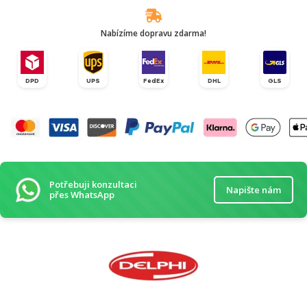
Nabízíme dopravu zdarma!
DPD
UPS
FedEx
DHL
GLS
Potřebuji konzultaci
Napište nám
přes WhatsApp