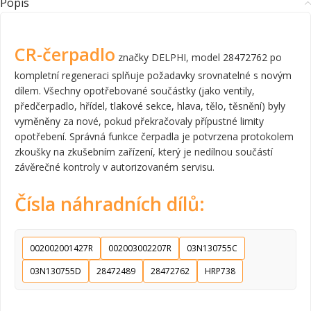
Popis
CR-čerpadlo
značky DELPHI, model 28472762 po
kompletní regeneraci splňuje požadavky srovnatelné s novým
dílem. Všechny opotřebované součástky (jako ventily,
předčerpadlo, hřídel, tlakové sekce, hlava, tělo, těsnění) byly
vyměněny za nové, pokud překračovaly přípustné limity
opotřebení. Správná funkce čerpadla je potvrzena protokolem
zkoušky na zkušebním zařízení, který je nedílnou součástí
závěrečné kontroly v autorizovaném servisu.
Čísla náhradních dílů:
002002001427R
002003002207R
03N130755C
03N130755D
28472489
28472762
HRP738