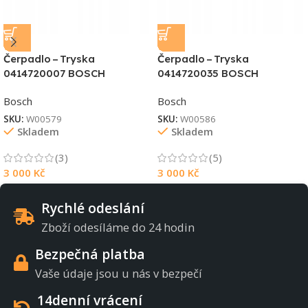
Čerpadlo – Tryska
Čerpadlo – Tryska
0414720007 BOSCH
0414720035 BOSCH
Bosch
Bosch
SKU:
W00579
SKU:
W00586
Skladem
Skladem
(3)
(5)
3 000
Kč
3 000
Kč
Rychlé odeslání
Zboží odesíláme do 24 hodin
Bezpečná platba
Vaše údaje jsou u nás v bezpečí
14denní vrácení