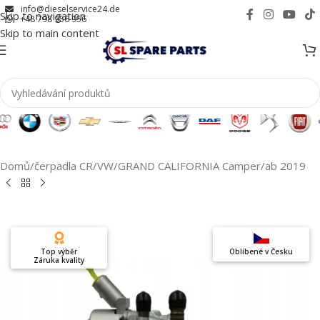
info@dieselservice24.de
Skip to navigation
+48 798 956 956
Skip to main content
Domů
/
čerpadla CR
/
VW
/
GRAND CALIFORNIA Camper
/
ab 2019
Top výběr
Oblíbené v Česku
Záruka kvality