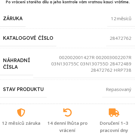
Po vrácení starého dílu a jeho kontrole vám vratnou kauci vrátíme.
ZÁRUKA
12 měsíců
KATALOGOVÉ ČÍSLO
28472762
002002001427R 002003002207R
NÁHRADNÍ
03N130755C 03N130755D 28472489
ČÍSLA
28472762 HRP738
STAV PRODUKTU
Repasovaný
12 měsíců záruka
14 denní lhůta pro
Doručení 1–3
vrácení
pracovní dny