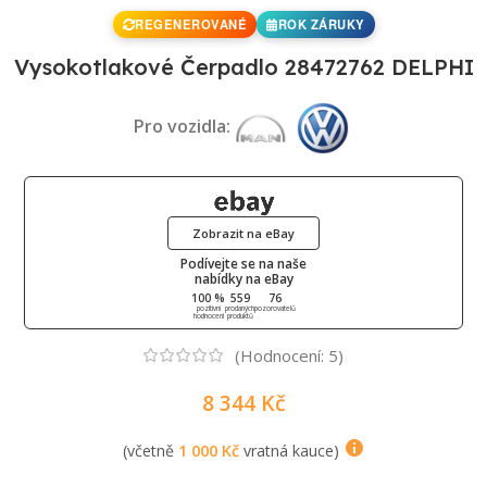
REGENEROVANÉ
ROK ZÁRUKY
Vysokotlakové Čerpadlo 28472762 DELPHI
Pro vozidla:
Zobrazit na eBay
Podívejte se na naše
nabídky na eBay
100 %
559
76
pozitivní
prodaných
pozorovatelů
hodnocení
produktů
(Hodnocení:
5
)
8 344
Kč
(včetně
1 000
Kč
vratná kauce)