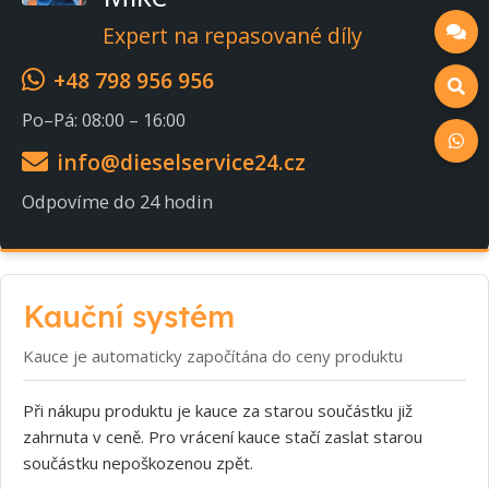
Expert na repasované díly
+48 798 956 956
Po–Pá: 08:00 – 16:00
info@dieselservice24.cz
Odpovíme do 24 hodin
Kauční systém
Kauce je automaticky započítána do ceny produktu
Při nákupu produktu je kauce za starou součástku již
zahrnuta v ceně. Pro vrácení kauce stačí zaslat starou
součástku nepoškozenou zpět.