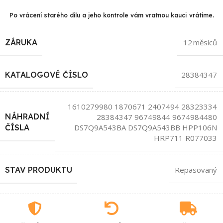
Po vrácení starého dílu a jeho kontrole vám vratnou kauci vrátíme.
ZÁRUKA
12 měsíců
KATALOGOVÉ ČÍSLO
28384347
1610279980 1870671 2407494 28323334
NÁHRADNÍ
28384347 96749844 9674984480
DS7Q9A543BA DS7Q9A543BB HPP106N
ČÍSLA
HRP711 R077033
STAV PRODUKTU
Repasovaný