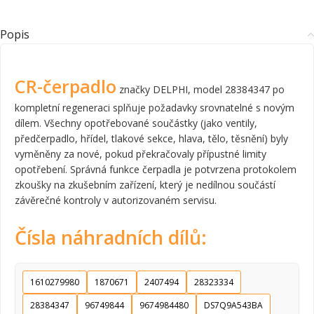
Popis
CR-čerpadlo
značky DELPHI, model 28384347 po
kompletní regeneraci splňuje požadavky srovnatelné s novým
dílem. Všechny opotřebované součástky (jako ventily,
předčerpadlo, hřídel, tlakové sekce, hlava, tělo, těsnění) byly
vyměněny za nové, pokud překračovaly přípustné limity
opotřebení. Správná funkce čerpadla je potvrzena protokolem
zkoušky na zkušebním zařízení, který je nedílnou součástí
závěrečné kontroly v autorizovaném servisu.
Čísla náhradních dílů:
1610279980
1870671
2407494
28323334
28384347
96749844
9674984480
DS7Q9A543BA