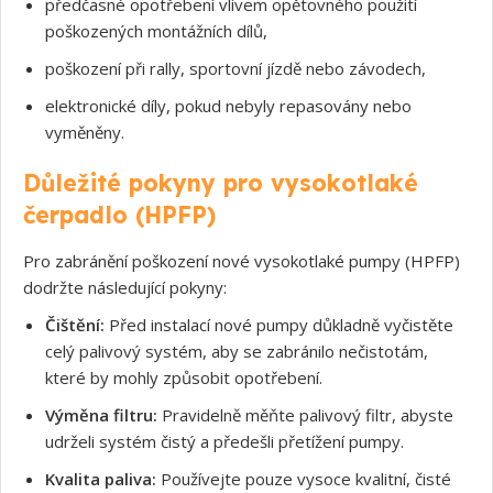
předčasné opotřebení vlivem opětovného použití
poškozených montážních dílů,
poškození při rally, sportovní jízdě nebo závodech,
elektronické díly, pokud nebyly repasovány nebo
vyměněny.
Důležité pokyny pro vysokotlaké
čerpadlo (HPFP)
Pro zabránění poškození nové vysokotlaké pumpy (HPFP)
dodržte následující pokyny:
Čištění:
Před instalací nové pumpy důkladně vyčistěte
Souhlasím s GDPR
celý palivový systém, aby se zabránilo nečistotám,
které by mohly způsobit opotřebení.
Výměna filtru:
Pravidelně měňte palivový filtr, abyste
udrželi systém čistý a předešli přetížení pumpy.
Kvalita paliva:
Používejte pouze vysoce kvalitní, čisté