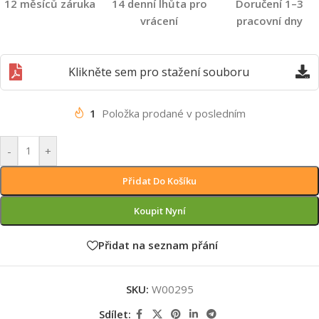
12 měsíců záruka
14 denní lhůta pro
Doručení 1–3
vrácení
pracovní dny
Klikněte sem pro stažení souboru
1
Položka prodané v posledním
-
+
Přidat Do Košíku
Koupit Nyní
Přidat na seznam přání
SKU:
W00295
Sdílet: