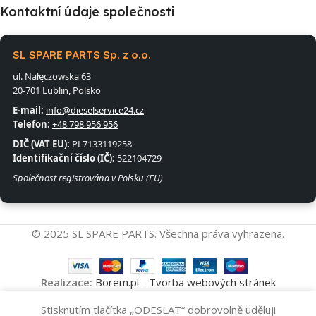
Kontaktní údaje společnosti
SL SPARE PARTS Sp. z o.o.
ul. Nałęczowska 63
20-701 Lublin, Polsko
E-mail:
info@dieselservice24.cz
Telefon:
+48 798 956 956
DIČ (VAT EU):
PL7133119258
Identifikační číslo (IČ):
522104729
Společnost registrována v Polsku (EU)
© 2025 SL SPARE PARTS. Všechna práva vyhrazena.
Realizace:
Borem.pl - Tvorba webových stránek
Vysokotlakové
Stisknutím tlačítka „ODESLAT“ dobrovolně uděluji