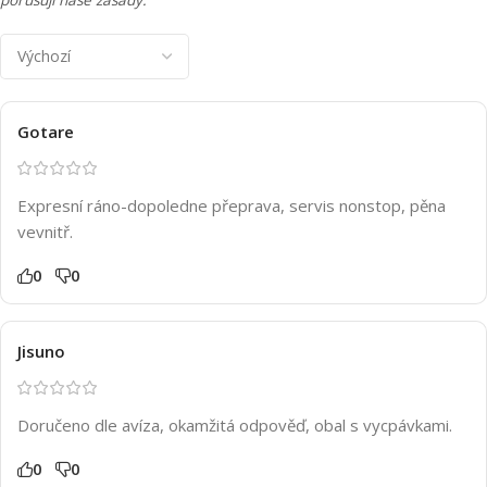
Gotare
Expresní ráno-dopoledne přeprava, servis nonstop, pěna
vevnitř.
0
0
Jisuno
Doručeno dle avíza, okamžitá odpověď, obal s vycpávkami.
0
0