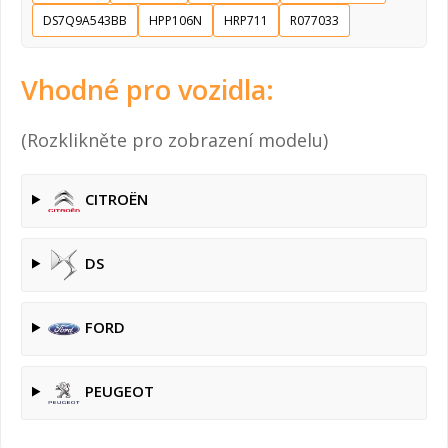
DS7Q9A543BB
HPP106N
HRP711
R077033
Vhodné pro vozidla:
(Rozklikněte pro zobrazení modelu)
CITROËN
DS
FORD
PEUGEOT