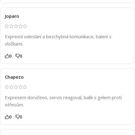
Joparo
Expresní odeslání a bezchybná komunikace, balení s
vložkami.
0
0
Chapezo
Expresem doručeno, servis reagoval, balík s gelem proti
otřesům.
0
0