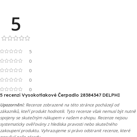
5
5
0
0
0
0
5 recenzí
Vysokotlakové Čerpadlo 28384347 DELPHI
Upozornění:
Recenze zobrazené na této stránce pocházejí od
zákazníků, kteří produkt hodnotili. Tyto recenze však nemusí být nutně
spojeny se skutečným nákupem v našem e-shopu. Recenze nejsou
systematicky ověřovány z hlediska pravosti nebo skutečného
zakoupení produktu. Vyhrazujeme si právo odstranit recenze, které
porušují naše zásady.