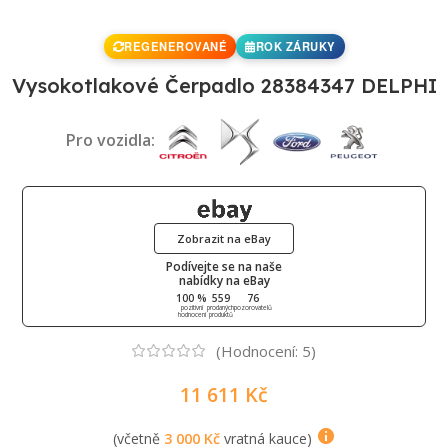
REGENEROVANÉ
ROK ZÁRUKY
Vysokotlakové Čerpadlo 28384347 DELPHI
Pro vozidla:
Zobrazit na eBay
Podívejte se na naše
nabídky na eBay
100 %
559
76
pozitivní
prodaných
pozorovatelů
hodnocení
produktů
(Hodnocení:
5
)
11 611
Kč
(včetně
3 000
Kč
vratná kauce)