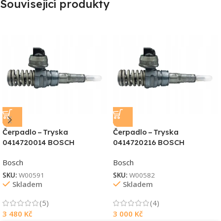
Související produkty
Čerpadlo – Tryska
Čerpadlo – Tryska
0414720014 BOSCH
0414720216 BOSCH
Bosch
Bosch
SKU:
W00591
SKU:
W00582
Skladem
Skladem
(5)
(4)
3 480
Kč
3 000
Kč