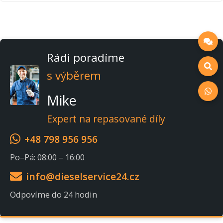
Rádi poradíme
s výběrem
Mike
Expert na repasované díly
+48 798 956 956
Po–Pá: 08:00 – 16:00
info@dieselservice24.cz
Odpovíme do 24 hodin