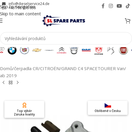
info@dieselservice24.de
Skip to navigation
+48 798 956 956
Skip to main content
Domů
/
čerpadla CR
/
CITROËN
/
GRAND C4 SPACETOURER Van
/
ab 2019
Top výběr
Oblíbené v Česku
Záruka kvality