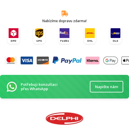
Nabízíme dopravu zdarma!
DPD
UPS
FedEx
DHL
GLS
Potřebuji konzultaci
Napište nám
přes WhatsApp