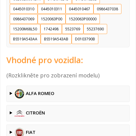
0445010310
0445010311
0445010467
0986437038
0986437069
1520063P00
1520063P00000
15200M68L50
1742498
5523769
55237690
BS519A543AA
BS519A543AB
D0103790B
Vhodné pro vozidla:
(Rozklikněte pro zobrazení modelu)
ALFA ROMEO
CITROËN
FIAT