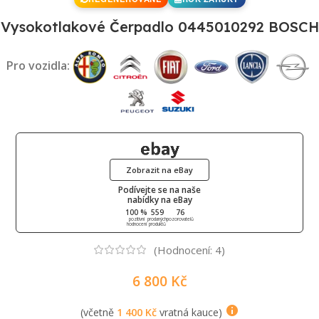
Vysokotlakové Čerpadlo 0445010292 BOSCH
Pro vozidla:
Zobrazit na eBay
Podívejte se na naše
nabídky na eBay
100 %
559
76
pozitivní
prodaných
pozorovatelů
hodnocení
produktů
(Hodnocení:
4
)
6 800
Kč
(včetně
1 400
Kč
vratná kauce)