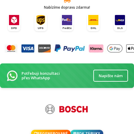
Nabízíme dopravu zdarma!
DPD
UPS
FedEx
DHL
GLS
Potřebuji konzultaci
Napište nám
přes WhatsApp
REGENEROVANÉ
ROK ZÁRUKY