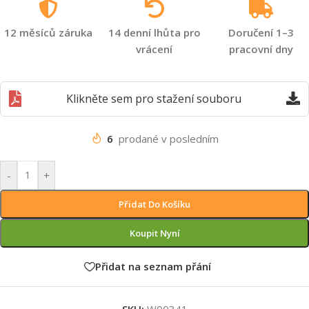
12 měsíců záruka
14 denní lhůta pro
Doručení 1–3
vrácení
pracovní dny
Klikněte sem pro stažení souboru
6
prodané v posledním
-
+
Přidat Do Košíku
Koupit Nyní
Přidat na seznam přání
SKU:
W00341