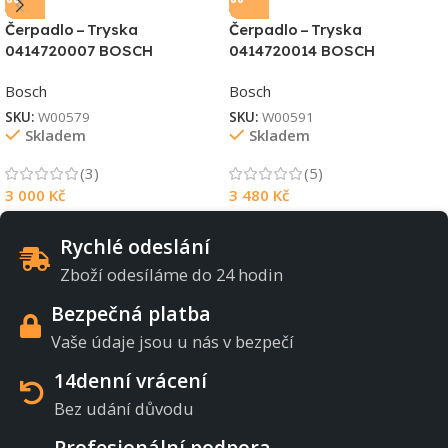
Čerpadlo – Tryska
Čerpadlo – Tryska
0414720007 BOSCH
0414720014 BOSCH
Bosch
Bosch
SKU:
W00579
SKU:
W00591
Skladem
Skladem
(3)
(5)
3 000
Kč
3 480
Kč
Rychlé odeslání
Zboží odesíláme do 24 hodin
Bezpečná platba
Vaše údaje jsou u nás v bezpečí
14denní vrácení
Bez udání důvodu
Profesionální podpora