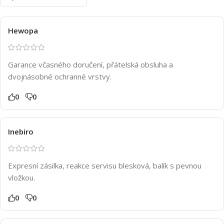
Hewopa
Garance včasného doručení, přátelská obsluha a
dvojnásobné ochranné vrstvy.
0
0
Inebiro
Expresní zásilka, reakce servisu blesková, balík s pevnou
vložkou.
0
0