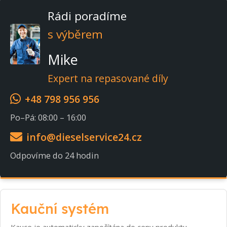
Rádi poradíme
s výběrem
Mike
Expert na repasované díly
+48 798 956 956
Po–Pá: 08:00 – 16:00
info@dieselservice24.cz
Odpovíme do 24 hodin
Kauční systém
Kauce je automaticky započítána do ceny produktu