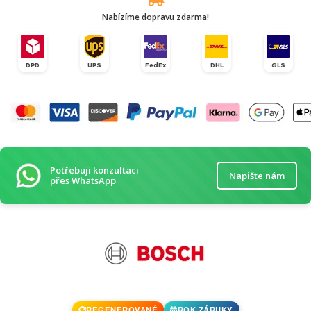
Nabízíme dopravu zdarma!
DPD
UPS
FedEx
DHL
GLS
Potřebuji konzultaci
Napište nám
přes WhatsApp
REGENEROVANÉ
ROK ZÁRUKY