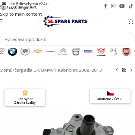
info@dieselservice24.de
Skip to navigation
+48 798 956 956
Skip to main content
Domů
/
čerpadla CR
/
BMW
/
1 Kabriolet
/
2008-2013
Top výběr
Oblíbené v Česku
Záruka kvality