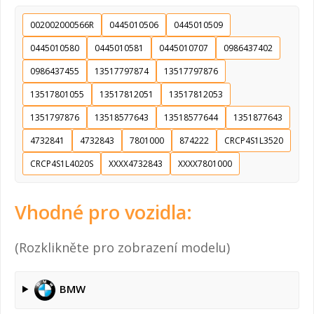
002002000566R
0445010506
0445010509
0445010580
0445010581
0445010707
0986437402
0986437455
13517797874
13517797876
13517801055
13517812051
13517812053
1351797876
13518577643
13518577644
1351877643
4732841
4732843
7801000
874222
CRCP4S1L3520
CRCP4S1L4020S
XXXX4732843
XXXX7801000
Vhodné pro vozidla:
(Rozklikněte pro zobrazení modelu)
BMW