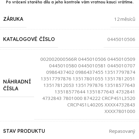
Po vrácení starého dílu a jeho kontrole vám vratnou kauci vrátíme.
ZÁRUKA
12 měsíců
KATALOGOVÉ ČÍSLO
0445010506
002002000566R 0445010506 0445010509
0445010580 0445010581 0445010707
0986437402 0986437455 13517797874
13517797876 13517801055 13517812051
NÁHRADNÍ
13517812053 1351797876 13518577643
ČÍSLA
13518577644 1351877643 4732841
4732843 7801000 874222 CRCP4S1L3520
CRCP4S1L4020S XXXX4732843
XXXX7801000
STAV PRODUKTU
Repasovaný