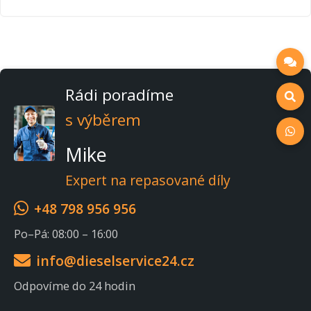
Rádi poradíme
s výběrem
Mike
Expert na repasované díly
+48 798 956 956
Po–Pá: 08:00 – 16:00
info@dieselservice24.cz
Odpovíme do 24 hodin