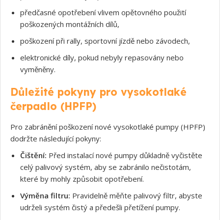
předčasné opotřebení vlivem opětovného použití
poškozených montážních dílů,
poškození při rally, sportovní jízdě nebo závodech,
elektronické díly, pokud nebyly repasovány nebo
vyměněny.
Důležité pokyny pro vysokotlaké
čerpadlo (HPFP)
Pro zabránění poškození nové vysokotlaké pumpy (HPFP)
dodržte následující pokyny:
Čištění:
Před instalací nové pumpy důkladně vyčistěte
Souhlasím s GDPR
celý palivový systém, aby se zabránilo nečistotám,
které by mohly způsobit opotřebení.
Výměna filtru:
Pravidelně měňte palivový filtr, abyste
udrželi systém čistý a předešli přetížení pumpy.