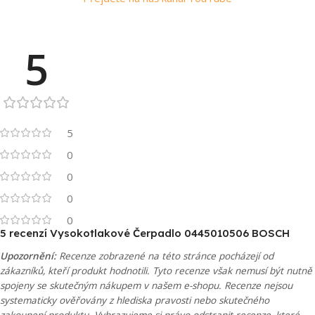
5
5
0
0
0
0
5 recenzí
Vysokotlakové Čerpadlo 0445010506 BOSCH
Upozornění:
Recenze zobrazené na této stránce pocházejí od
zákazníků, kteří produkt hodnotili. Tyto recenze však nemusí být nutně
spojeny se skutečným nákupem v našem e-shopu. Recenze nejsou
systematicky ověřovány z hlediska pravosti nebo skutečného
zakoupení produktu. Vyhrazujeme si právo odstranit recenze, které