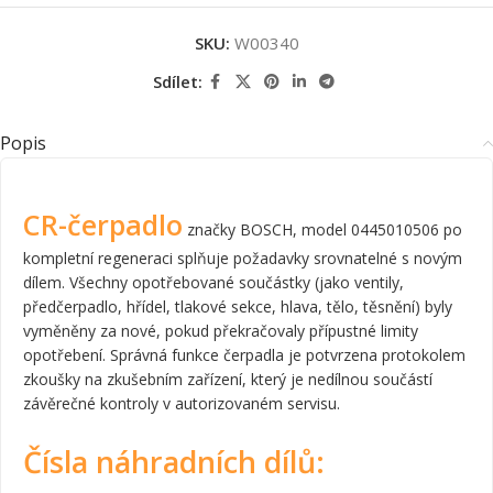
SKU:
W00340
Sdílet:
Popis
CR-čerpadlo
značky BOSCH, model 0445010506 po
kompletní regeneraci splňuje požadavky srovnatelné s novým
dílem. Všechny opotřebované součástky (jako ventily,
předčerpadlo, hřídel, tlakové sekce, hlava, tělo, těsnění) byly
vyměněny za nové, pokud překračovaly přípustné limity
opotřebení. Správná funkce čerpadla je potvrzena protokolem
zkoušky na zkušebním zařízení, který je nedílnou součástí
závěrečné kontroly v autorizovaném servisu.
Čísla náhradních dílů: