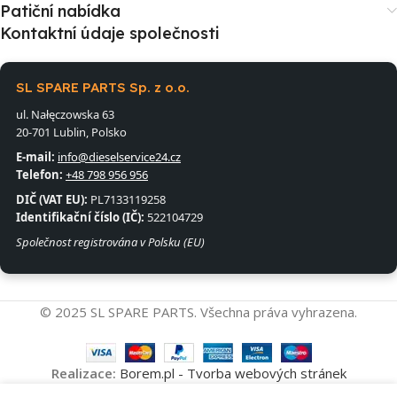
Patiční nabídka
Kontaktní údaje společnosti
SL SPARE PARTS Sp. z o.o.
ul. Nałęczowska 63
20-701 Lublin, Polsko
E-mail:
info@dieselservice24.cz
Telefon:
+48 798 956 956
DIČ (VAT EU):
PL7133119258
Identifikační číslo (IČ):
522104729
Společnost registrována v Polsku (EU)
© 2025 SL SPARE PARTS. Všechna práva vyhrazena.
Realizace:
Borem.pl - Tvorba webových stránek