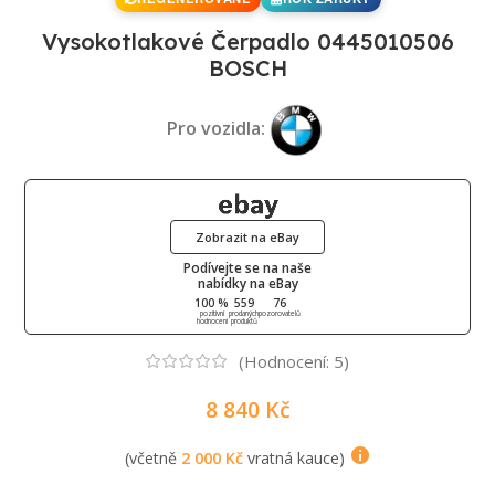
Vysokotlakové Čerpadlo 0445010506
BOSCH
Pro vozidla:
Zobrazit na eBay
Podívejte se na naše
nabídky na eBay
100 %
559
76
pozitivní
prodaných
pozorovatelů
hodnocení
produktů
(Hodnocení:
5
)
8 840
Kč
(včetně
2 000
Kč
vratná kauce)