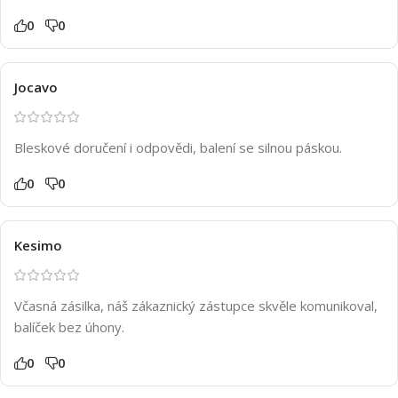
0
0
Jocavo
Bleskové doručení i odpovědi, balení se silnou páskou.
0
0
Kesimo
Včasná zásilka, náš zákaznický zástupce skvěle komunikoval,
balíček bez úhony.
0
0