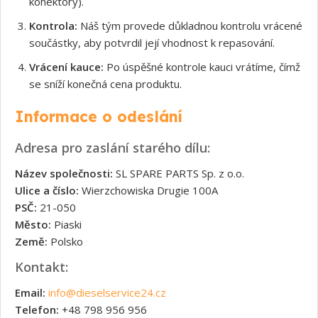
konektory).
Kontrola:
Náš tým provede důkladnou kontrolu vrácené
součástky, aby potvrdil její vhodnost k repasování.
Vrácení kauce:
Po úspěšné kontrole kauci vrátíme, čímž
se sníží konečná cena produktu.
Informace o odeslání
Adresa pro zaslání starého dílu:
Název společnosti:
SL SPARE PARTS Sp. z o.o.
Ulice a číslo:
Wierzchowiska Drugie 100A
PSČ:
21-050
Město:
Piaski
Země:
Polsko
Kontakt:
Email:
info@dieselservice24.cz
Telefon:
+48 798 956 956