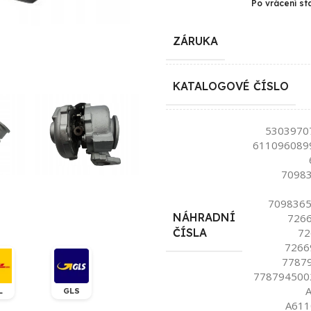
Po vrácení st
ZÁRUKA
KATALOGOVÉ ČÍSLO
5303970
611096089
70983
7098365
NÁHRADNÍ
726
72
ČÍSLA
7266
7787
778794500
L
GLS
A611