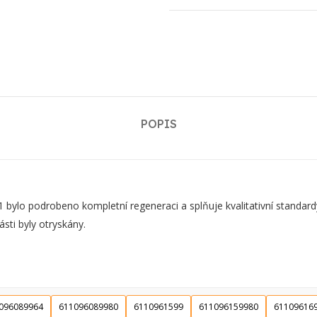
POPIS
ylo podrobeno kompletní regeneraci a splňuje kvalitativní standar
sti byly otryskány.
096089964
611096089980
6110961599
611096159980
61109616