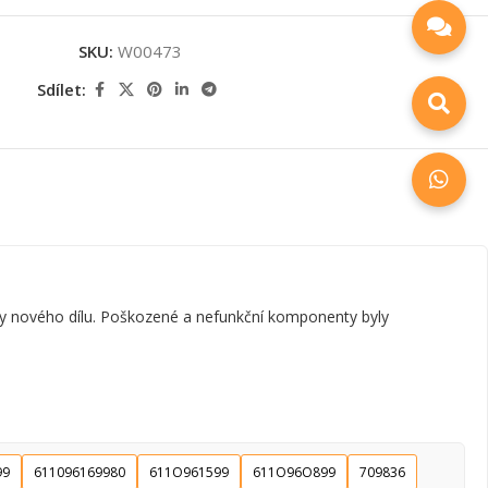
SKU:
W00473
Sdílet:
dy nového dílu. Poškozené a nefunkční komponenty byly
99
611096169980
611O961599
611O96O899
709836