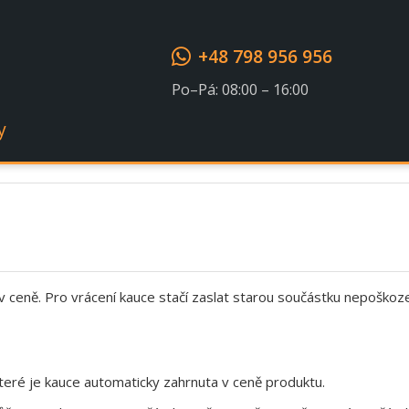
+48 798 956 956
Po–Pá: 08:00 – 16:00
y
 v ceně. Pro vrácení kauce stačí zaslat starou součástku nepoškoz
eré je kauce automaticky zahrnuta v ceně produktu.