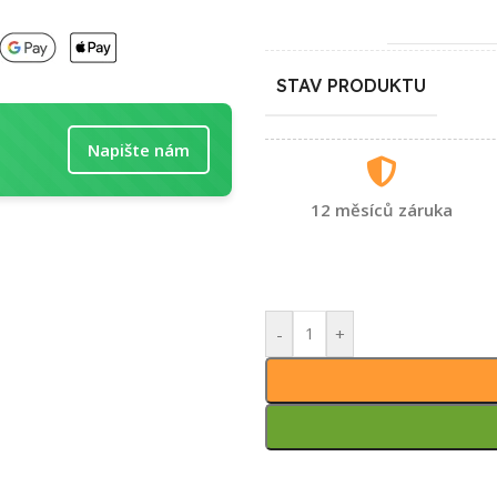
STAV PRODUKTU
Napište nám
12 měsíců záruka
-
+