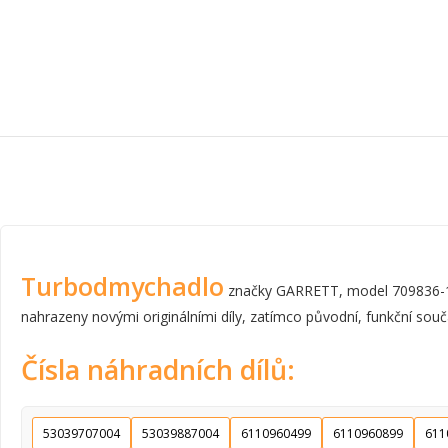
Turbodmychadlo
značky GARRETT, model 709836-1 b
nahrazeny novými originálními díly, zatímco původní, funkční součá
Čísla náhradních dílů:
53039707004
53039887004
6110960499
6110960899
611