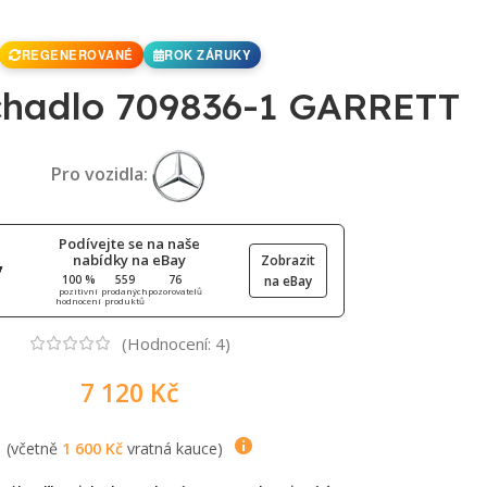
REGENEROVANÉ
ROK ZÁRUKY
hadlo 709836-1 GARRETT
Pro vozidla:
Podívejte se na naše
nabídky na eBay
Zobrazit
100 %
559
76
na eBay
pozitivní
prodaných
pozorovatelů
hodnocení
produktů
(Hodnocení:
4
)
7 120
Kč
(včetně
1 600
Kč
vratná kauce)