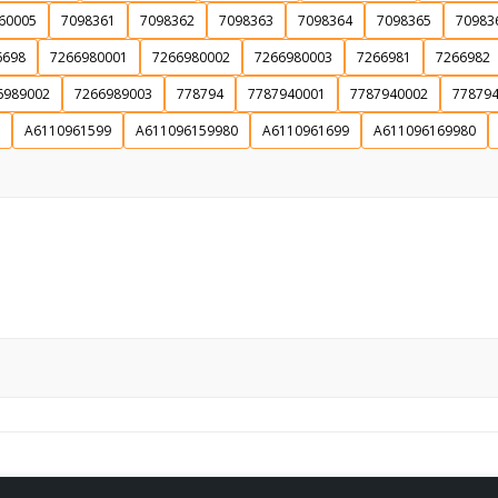
60005
7098361
7098362
7098363
7098364
7098365
70983
6698
7266980001
7266980002
7266980003
7266981
7266982
Souhlasím s GDPR
6989002
7266989003
778794
7787940001
7787940002
77879
A6110961599
A611096159980
A6110961699
A611096169980