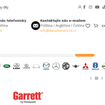
 díly.
nás telefonicky
Kontaktujte nás e-mailem
ičtina
Polština / Angličtina / Čeština
0
56
info@dieselservice24.cz
Hledat
Oblíbené v Česku