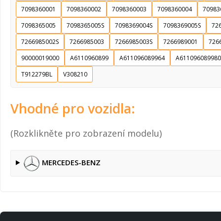
7098360001
7098360002
7098360003
7098360004
70983
7098365005
7098365005S
7098369004S
7098369005S
72
7266985002S
7266985003
7266985003S
7266989001
726
90000019000
A6110960899
A611096089964
A611096089980
T912279BL
V308210
Vhodné pro vozidla:
(Rozklikněte pro zobrazení modelu)
MERCEDES-BENZ