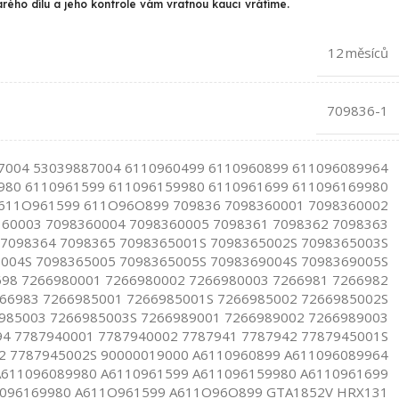
arého dílu a jeho kontrole vám vratnou kauci vrátíme.
12 měsíců
709836-1
7004 53039887004 6110960499 6110960899 611096089964
980 6110961599 611096159980 6110961699 611096169980
611O961599 611O96O899 709836 7098360001 7098360002
60003 7098360004 7098360005 7098361 7098362 7098363
7098364 7098365 7098365001S 7098365002S 7098365003S
004S 7098365005 7098365005S 7098369004S 7098369005S
698 7266980001 7266980002 7266980003 7266981 7266982
66983 7266985001 7266985001S 7266985002 7266985002S
985003 7266985003S 7266989001 7266989002 7266989003
94 7787940001 7787940002 7787941 7787942 7787945001S
2 7787945002S 90000019000 A6110960899 A611096089964
A611096089980 A6110961599 A611096159980 A6110961699
096169980 A611O961599 A611O96O899 GTA1852V HRX131