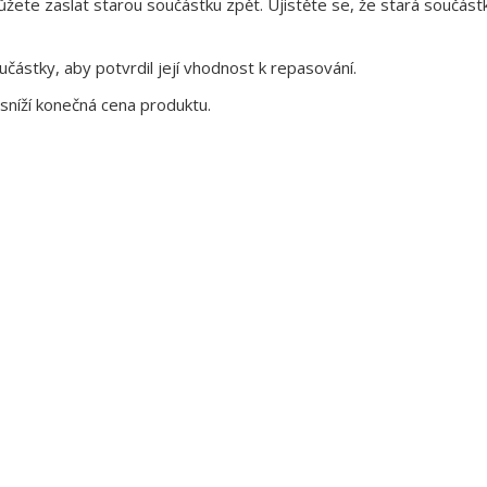
te zaslat starou součástku zpět. Ujistěte se, že stará součástk
ástky, aby potvrdil její vhodnost k repasování.
sníží konečná cena produktu.