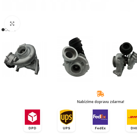
Klikněte pro zvětšení
Nabízíme dopravu zdarma!
DPD
UPS
FedEx
DH