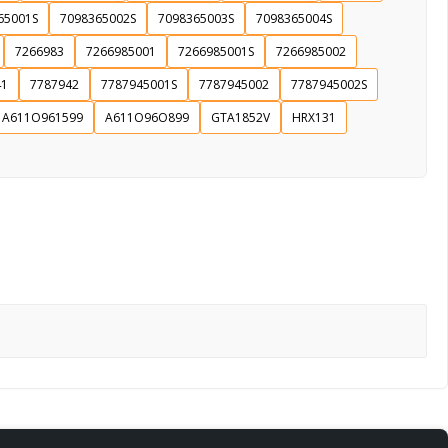
65001S
7098365002S
7098365003S
7098365004S
7266983
7266985001
7266985001S
7266985002
41
7787942
7787945001S
7787945002
7787945002S
A611O961599
A611O96O899
GTA1852V
HRX131