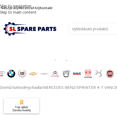
Skip to navigation
 Nás
Zprávy
Recenze
FAQ
Kontakt
Skip to main content
Nutzen Sie die Suche, um passende Produkte zu
Domů
/
turbodmychadla
/
MERCEDES-BENZ
/
SPRINTER 4-T VAN
/
2
Top výběr
Záruka kvality