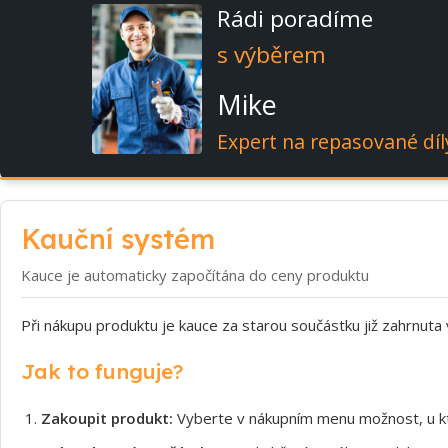
Rádi poradíme
s výběrem
Mike
Expert na repasované díl
Kauční systém
Kauce je automaticky započítána do ceny produktu
Při nákupu produktu je kauce za starou součástku již zahrnuta
Jak to funguje?
Zakoupit produkt:
Vyberte v nákupním menu možnost, u kt