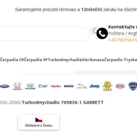
Garantujeme precizní renovaci a
12měsíční
záruku na všechny
Kontaktujte 
Polština / Angl
+48 798 956 9
Čerpadla CR
Čerpadla VP
Turbodmychadla
Vstrikovace
Čerpadlo-Tryska
 finden!
000-2006
/
Turbodmychadlo 709836-1 GARRETT
Top výběr
Oblíbené v Česku
Záruka kvality