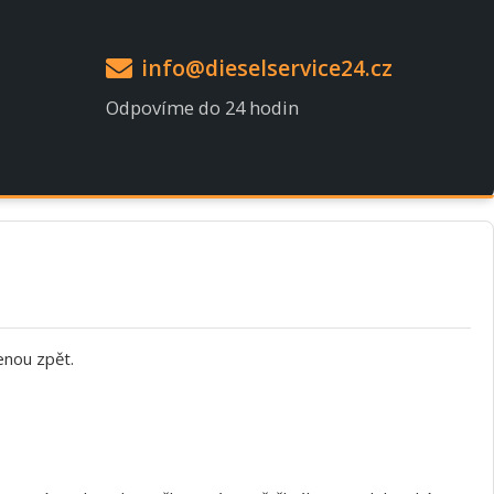
info@dieselservice24.cz
Odpovíme do 24 hodin
enou zpět.