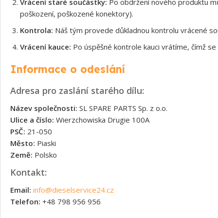
Vrácení staré součástky:
Po obdržení nového produktu může
poškození, poškozené konektory).
Kontrola:
Náš tým provede důkladnou kontrolu vrácené souč
Vrácení kauce:
Po úspěšné kontrole kauci vrátíme, čímž se 
Informace o odeslání
Adresa pro zaslání starého dílu:
Název společnosti:
SL SPARE PARTS Sp. z o.o.
Ulice a číslo:
Wierzchowiska Drugie 100A
PSČ:
21-050
Město:
Piaski
Země:
Polsko
Kontakt:
Email:
info@dieselservice24.cz
Telefon:
+48 798 956 956