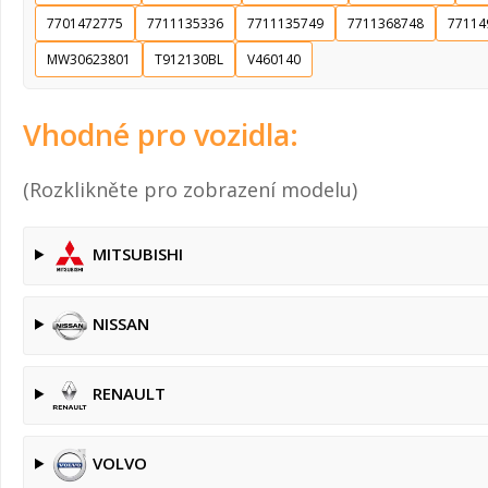
7701472775
7711135336
7711135749
7711368748
77114
MW30623801
T912130BL
V460140
Vhodné pro vozidla:
(Rozklikněte pro zobrazení modelu)
MITSUBISHI
NISSAN
RENAULT
VOLVO