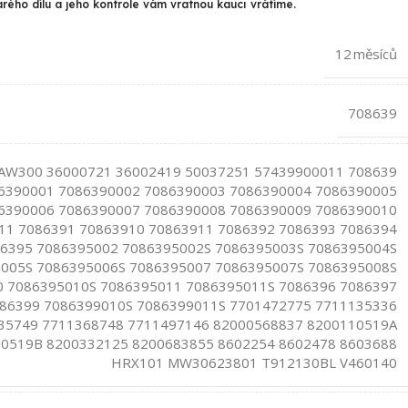
arého dílu a jeho kontrole vám vratnou kauci vrátíme.
12 měsíců
708639
AW300 36000721 36002419 50037251 57439900011 708639
6390001 7086390002 7086390003 7086390004 7086390005
6390006 7086390007 7086390008 7086390009 7086390010
11 7086391 70863910 70863911 7086392 7086393 7086394
6395 7086395002 7086395002S 7086395003S 7086395004S
005S 7086395006S 7086395007 7086395007S 7086395008S
 7086395010S 7086395011 7086395011S 7086396 7086397
86399 7086399010S 7086399011S 7701472775 7711135336
35749 7711368748 7711497146 82000568837 8200110519A
0519B 8200332125 8200683855 8602254 8602478 8603688
HRX101 MW30623801 T912130BL V460140