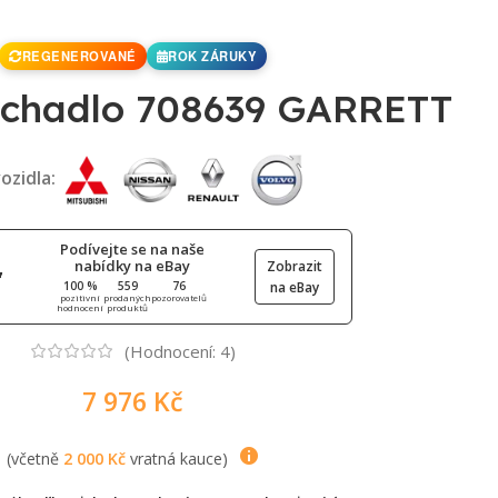
REGENEROVANÉ
ROK ZÁRUKY
chadlo 708639 GARRETT
ozidla:
Podívejte se na naše
nabídky na eBay
Zobrazit
100 %
559
76
na eBay
pozitivní
prodaných
pozorovatelů
hodnocení
produktů
(Hodnocení:
4
)
7 976
Kč
(včetně
2 000
Kč
vratná kauce)