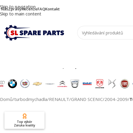
Skip to navigation
 Nás
Zprávy
Recenze
FAQ
Kontakt
Skip to main content
Nutzen Sie die Suche, um passende Produkte zu
Domů
/
turbodmychadla
/
RENAULT
/
GRAND SCENIC
/
2004-2009
/
T
Top výběr
Záruka kvality