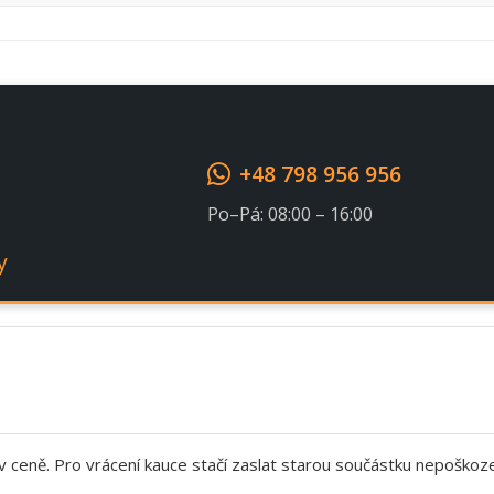
+48 798 956 956
Po–Pá: 08:00 – 16:00
y
 v ceně. Pro vrácení kauce stačí zaslat starou součástku nepoškoz