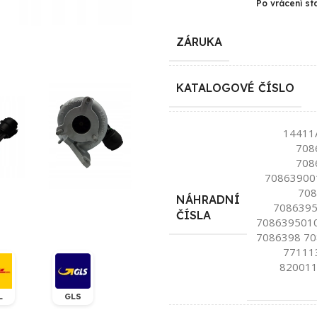
Po vrácení st
ZÁRUKA
KATALOGOVÉ ČÍSLO
14411
708
708
70863900
708
NÁHRADNÍ
7086395
ČÍSLA
7086395010
7086398 70
77111
820011
L
GLS