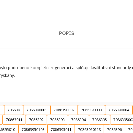
POPIS
o podrobeno kompletní regeneraci a splňuje kvalitativní standardy
ryskány.
1
708639
7086390001
7086390002
7086390003
7086390004
70863911
7086392
7086393
7086394
7086395
708639500
86395010
7086395010S
7086395011
7086395011S
7086396
70