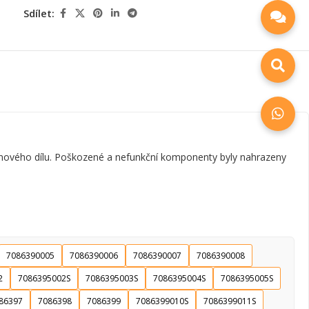
Sdílet:
 nového dílu. Poškozené a nefunkční komponenty byly nahrazeny
7086390005
7086390006
7086390007
7086390008
2
7086395002S
7086395003S
7086395004S
7086395005S
86397
7086398
7086399
7086399010S
7086399011S