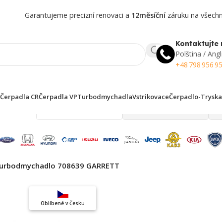
Garantujeme precizní renovaci a
12měsíční
záruku na všechny
Kontaktujte 
Polština / Angl
+48 798 956 9
Čerpadla CR
Čerpadla VP
Turbodmychadla
Vstrikovace
Čerpadlo-Tryska
 finden!
urbodmychadlo 708639 GARRETT
Top výběr
Oblíbené v Česku
Záruka kvality