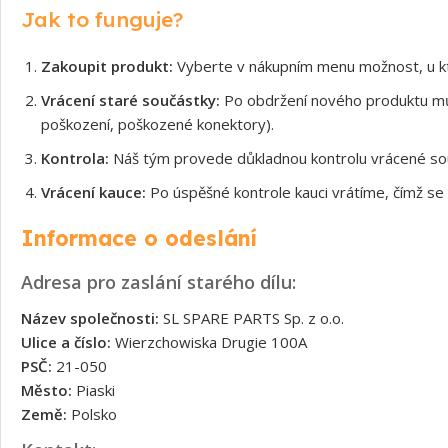
Jak to funguje?
Zakoupit produkt:
Vyberte v nákupním menu možnost, u kt
Vrácení staré součástky:
Po obdržení nového produktu může
poškození, poškozené konektory).
Kontrola:
Náš tým provede důkladnou kontrolu vrácené souč
Vrácení kauce:
Po úspěšné kontrole kauci vrátíme, čímž se 
Informace o odeslání
Adresa pro zaslání starého dílu:
Název společnosti:
SL SPARE PARTS Sp. z o.o.
Ulice a číslo:
Wierzchowiska Drugie 100A
PSČ:
21-050
Město:
Piaski
Země:
Polsko