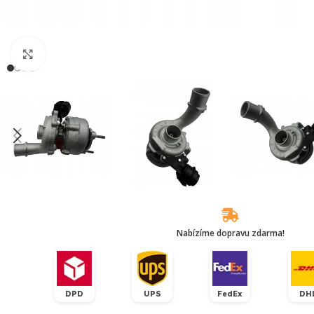
Klikněte pro zvětšení
Nabízíme dopravu zdarma!
DPD
UPS
FedEx
DH