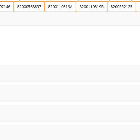
97146
82000568837
8200110519A
8200110519B
8200332125
Souhlasím s GDPR