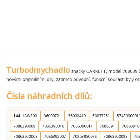
Turbodmychadlo
značky GARRETT, model 708639 byl
novými originálními díly, zatímco původní, funkční součásti byly ot
Čísla náhradních dílů:
14411AW300
36000721
36002419
50037251
5743990001
7086390009
7086390010
7086390011
7086391
70863910
7086395006S
7086395007
7086395007S
7086395008S
70