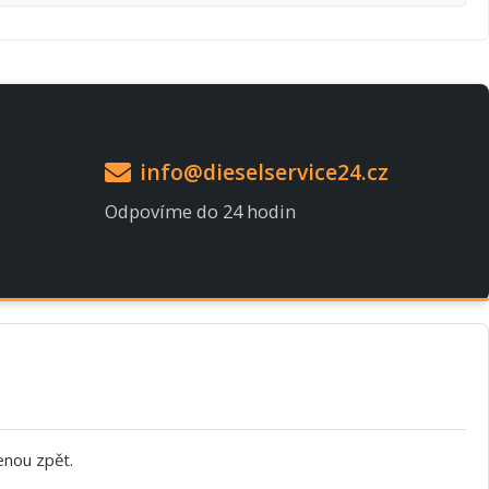
info@dieselservice24.cz
Odpovíme do 24 hodin
enou zpět.