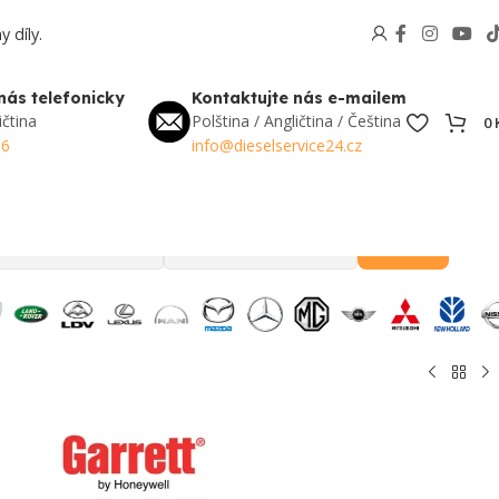
 díly.
nás telefonicky
Kontaktujte nás e-mailem
ičtina
Polština / Angličtina / Čeština
0
56
info@dieselservice24.cz
Hledat
Oblíbené v Česku