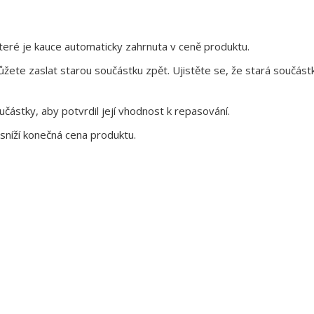
eré je kauce automaticky zahrnuta v ceně produktu.
te zaslat starou součástku zpět. Ujistěte se, že stará součástk
ástky, aby potvrdil její vhodnost k repasování.
sníží konečná cena produktu.