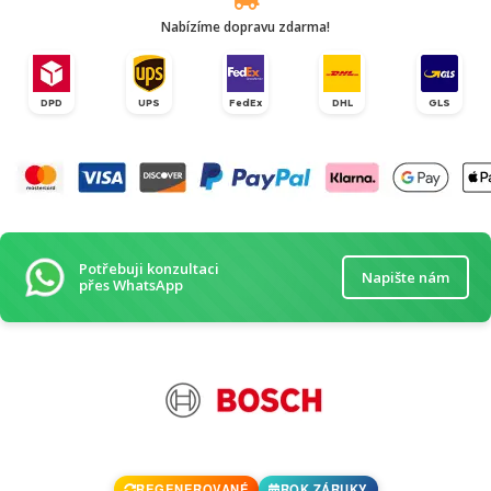
Nabízíme dopravu zdarma!
DPD
UPS
FedEx
DHL
GLS
Potřebuji konzultaci
Napište nám
přes WhatsApp
REGENEROVANÉ
ROK ZÁRUKY