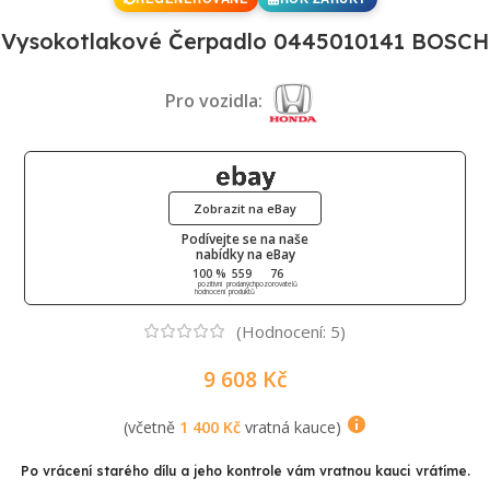
Vysokotlakové Čerpadlo 0445010141 BOSCH
Pro vozidla:
Zobrazit na eBay
Podívejte se na naše
nabídky na eBay
100 %
559
76
pozitivní
prodaných
pozorovatelů
hodnocení
produktů
(Hodnocení:
5
)
9 608
Kč
(včetně
1 400
Kč
vratná kauce)
Po vrácení starého dílu a jeho kontrole vám vratnou kauci vrátíme.