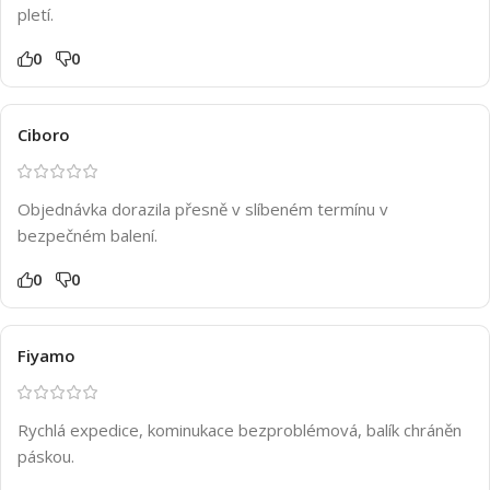
pletí.
0
0
Ciboro
Objednávka dorazila přesně v slíbeném termínu v
bezpečném balení.
0
0
Fiyamo
Rychlá expedice, kominukace bezproblémová, balík chráněn
páskou.