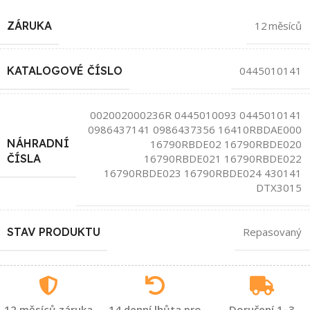
ZÁRUKA
12 měsíců
KATALOGOVÉ ČÍSLO
0445010141
002002000236R 0445010093 0445010141
0986437141 0986437356 16410RBDAE000
NÁHRADNÍ
16790RBDE02 16790RBDE020
16790RBDE021 16790RBDE022
ČÍSLA
16790RBDE023 16790RBDE024 430141
DTX3015
STAV PRODUKTU
Repasovaný
12 měsíců záruka
14 denní lhůta pro
Doručení 1–3