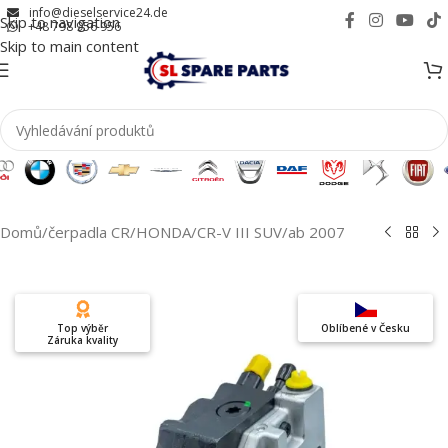
info@dieselservice24.de
Skip to navigation
+48 798 956 956
Skip to main content
Domů
/
čerpadla CR
/
HONDA
/
CR-V III SUV
/
ab 2007
Top výběr
Oblíbené v Česku
Záruka kvality