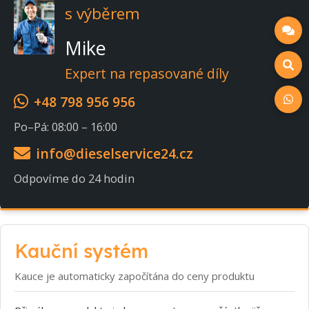
s výběrem
Mike
Expert na repasované díly
+48 798 956 956
Po–Pá: 08:00 – 16:00
info@dieselservice24.cz
Odpovíme do 24 hodin
Kauční systém
Kauce je automaticky započítána do ceny produktu