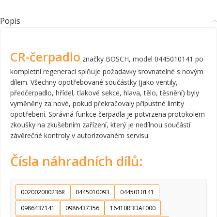
Popis
CR-čerpadlo
značky BOSCH, model 0445010141 po
kompletní regeneraci splňuje požadavky srovnatelné s novým
dílem. Všechny opotřebované součástky (jako ventily,
předčerpadlo, hřídel, tlakové sekce, hlava, tělo, těsnění) byly
vyměněny za nové, pokud překračovaly přípustné limity
opotřebení. Správná funkce čerpadla je potvrzena protokolem
zkoušky na zkušebním zařízení, který je nedílnou součástí
závěrečné kontroly v autorizovaném servisu.
Čísla náhradních dílů:
002002000236R
0445010093
0445010141
0986437141
0986437356
16410RBDAE000