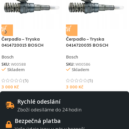
Čerpadlo – Tryska
Čerpadlo – Tryska
0414720015 BOSCH
0414720035 BOSCH
Bosch
Bosch
SKU:
W00588
SKU:
W00586
Skladem
Skladem
(5)
(5)
3 000
Kč
3 000
Kč
Rychlé odeslání
Zboží odesíláme do 24 hodin
Bezpečná platba
Vaše údaje jsou u nás v bezpečí