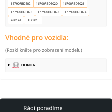
16790RBDE02
16790RBDE020
16790RBDE021
16790RBDE022
16790RBDE023
16790RBDE024
430141
DTX3015
Vhodné pro vozidla:
(Rozklikněte pro zobrazení modelu)
HONDA
Rádi poradíme