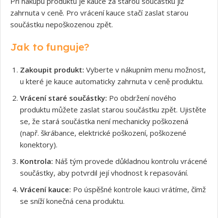
Při nákupu produktu je kauce za starou součástku již
zahrnuta v ceně. Pro vrácení kauce stačí zaslat starou
součástku nepoškozenou zpět.
Jak to funguje?
Zakoupit produkt:
Vyberte v nákupním menu možnost,
u které je kauce automaticky zahrnuta v ceně produktu.
Vrácení staré součástky:
Po obdržení nového
produktu můžete zaslat starou součástku zpět. Ujistěte
se, že stará součástka není mechanicky poškozená
(např. škrábance, elektrické poškození, poškozené
konektory).
Kontrola:
Náš tým provede důkladnou kontrolu vrácené
součástky, aby potvrdil její vhodnost k repasování.
Vrácení kauce:
Po úspěšné kontrole kauci vrátíme, čímž
se sníží konečná cena produktu.