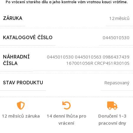
Po vrácení starého dílu a jeho kontrole vám vratnou kauci vrátíme.
ZÁRUKA
12 měsíců
KATALOGOVÉ ČÍSLO
0445010530
NÁHRADNÍ
0445010530 0445010563 0986437439
167001056R CRCP4S1R3010S
ČÍSLA
STAV PRODUKTU
Repasovaný
12 měsíců záruka
14 denní lhůta pro
Doručení 1–3
vrácení
pracovní dny