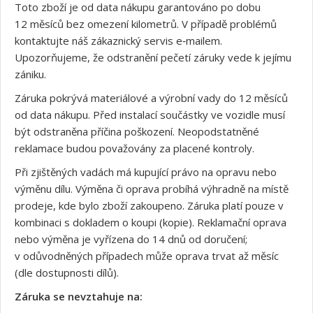
Toto zboží je od data nákupu garantováno po dobu
12 měsíců bez omezení kilometrů. V případě problémů
kontaktujte náš zákaznický servis e‑mailem.
Upozorňujeme, že odstranění pečetí záruky vede k jejímu
zániku.
Záruka pokrývá materiálové a výrobní vady do 12 měsíců
od data nákupu. Před instalací součástky ve vozidle musí
být odstraněna příčina poškození. Neopodstatněné
reklamace budou považovány za placené kontroly.
Při zjištěných vadách má kupující právo na opravu nebo
výměnu dílu. Výměna či oprava probíhá výhradně na místě
prodeje, kde bylo zboží zakoupeno. Záruka platí pouze v
kombinaci s dokladem o koupi (kopie). Reklamační oprava
nebo výměna je vyřízena do 14 dnů od doručení;
v odůvodněných případech může oprava trvat až měsíc
(dle dostupnosti dílů).
Záruka se nevztahuje na: