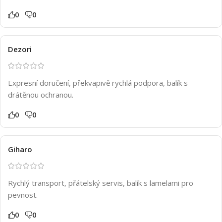
0
0
Dezori
Expresní doručení, překvapivě rychlá podpora, balík s
drátěnou ochranou.
0
0
Giharo
Rychlý transport, přátelský servis, balík s lamelami pro
pevnost.
0
0