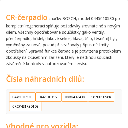
CR-čerpadlo
značky BOSCH, model 0445010530 po
kompletní regeneraci splňuje požadavky srovnatelné s novým
dílem. Všechny opotřebované součástky (jako ventily,
předčerpadlo, hřídel, tlakové sekce, hlava, tělo, těsnění) byly
vyměněny za nové, pokud překračovaly přípustné limity
opotřebení. Správná funkce čerpadla je potvrzena protokolem
zkoušky na zkušebním zařízení, který je nedílnou součástí
závěrečné kontroly v autorizovaném servisu.
Čísla náhradních dílů:
0445010530
0445010563
0986437439
167001056R
CRCP4S1R3010S
Vhodné pro vozidla: