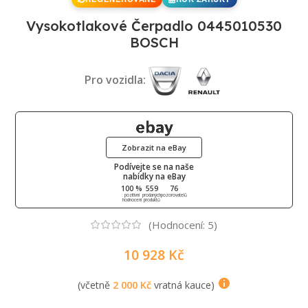
Vysokotlakové Čerpadlo 0445010530
BOSCH
Pro vozidla:
Zobrazit na eBay
Podívejte se na naše
nabídky na eBay
100 %
559
76
pozitivní
prodaných
pozorovatelů
hodnocení
produktů
(Hodnocení:
5
)
10 928
Kč
(včetně
2 000
Kč
vratná kauce)