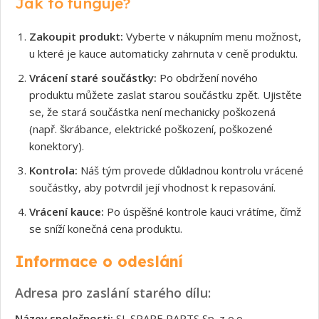
Jak to funguje?
Zakoupit produkt:
Vyberte v nákupním menu možnost,
u které je kauce automaticky zahrnuta v ceně produktu.
Vrácení staré součástky:
Po obdržení nového
produktu můžete zaslat starou součástku zpět. Ujistěte
se, že stará součástka není mechanicky poškozená
(např. škrábance, elektrické poškození, poškozené
konektory).
Kontrola:
Náš tým provede důkladnou kontrolu vrácené
součástky, aby potvrdil její vhodnost k repasování.
Vrácení kauce:
Po úspěšné kontrole kauci vrátíme, čímž
se sníží konečná cena produktu.
Informace o odeslání
Adresa pro zaslání starého dílu:
Název společnosti:
SL SPARE PARTS Sp. z o.o.