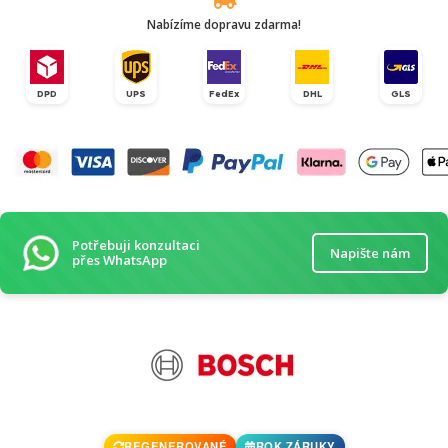
Nabízíme dopravu zdarma!
DPD
UPS
FedEx
DHL
GLS
Potřebuji konzultaci
Napište nám
přes WhatsApp
REGENEROVANÉ
ROK ZÁRUKY