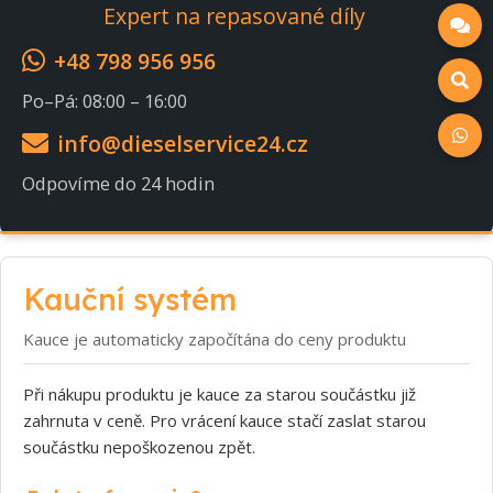
Expert na repasované díly
+48 798 956 956
Po–Pá: 08:00 – 16:00
info@dieselservice24.cz
Odpovíme do 24 hodin
Kauční systém
Kauce je automaticky započítána do ceny produktu
Při nákupu produktu je kauce za starou součástku již
zahrnuta v ceně. Pro vrácení kauce stačí zaslat starou
součástku nepoškozenou zpět.