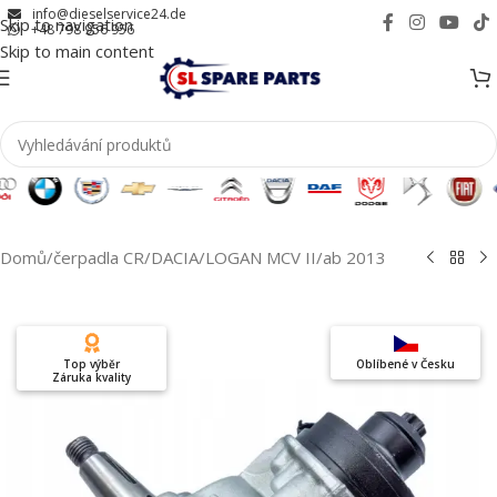
info@dieselservice24.de
Skip to navigation
+48 798 956 956
Skip to main content
Domů
/
čerpadla CR
/
DACIA
/
LOGAN MCV II
/
ab 2013
Top výběr
Oblíbené v Česku
Záruka kvality