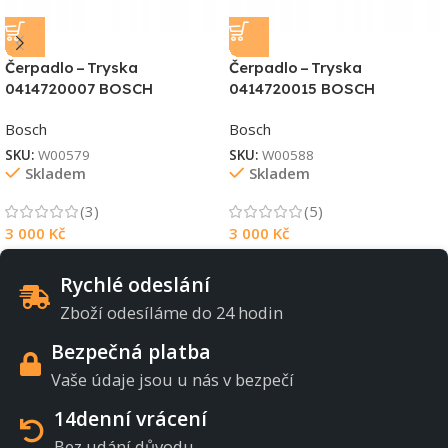
Čerpadlo – Tryska
Čerpadlo – Tryska
0414720007 BOSCH
0414720015 BOSCH
Bosch
Bosch
SKU:
W00579
SKU:
W00588
Skladem
Skladem
(3)
(5)
3 000
Kč
3 000
Kč
Rychlé odeslání
Zboží odesíláme do 24 hodin
Bezpečná platba
Vaše údaje jsou u nás v bezpečí
14denní vrácení
Bez udání důvodu