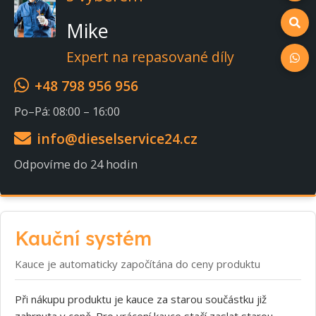
Mike
Expert na repasované díly
+48 798 956 956
Po–Pá: 08:00 – 16:00
info@dieselservice24.cz
Odpovíme do 24 hodin
Kauční systém
Kauce je automaticky započítána do ceny produktu
Při nákupu produktu je kauce za starou součástku již
zahrnuta v ceně. Pro vrácení kauce stačí zaslat starou