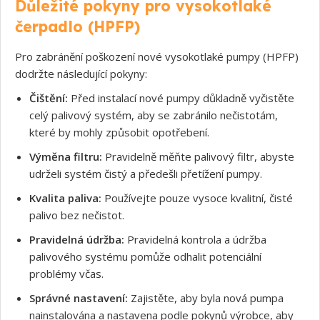
Důležité pokyny pro vysokotlaké
čerpadlo (HPFP)
Pro zabránění poškození nové vysokotlaké pumpy (HPFP)
dodržte následující pokyny:
Čištění:
Před instalací nové pumpy důkladně vyčistěte
Souhlasím s GDPR
celý palivový systém, aby se zabránilo nečistotám,
které by mohly způsobit opotřebení.
Výměna filtru:
Pravidelně měňte palivový filtr, abyste
udrželi systém čistý a předešli přetížení pumpy.
Kvalita paliva:
Používejte pouze vysoce kvalitní, čisté
palivo bez nečistot.
Pravidelná údržba:
Pravidelná kontrola a údržba
palivového systému pomůže odhalit potenciální
problémy včas.
Správné nastavení:
Zajistěte, aby byla nová pumpa
nainstalována a nastavena podle pokynů výrobce, aby