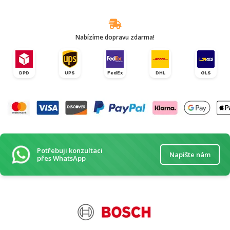
Nabízíme dopravu zdarma!
DPD
UPS
FedEx
DHL
GLS
Potřebuji konzultaci
Napište nám
přes WhatsApp