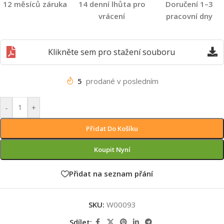
12 měsíců záruka
14 denní lhůta pro
Doručení 1–3
vrácení
pracovní dny
Klikněte sem pro stažení souboru
5
prodané v posledním
-
+
Přidat Do Košíku
Koupit Nyní
Přidat na seznam přání
SKU:
W00093
Sdílet: