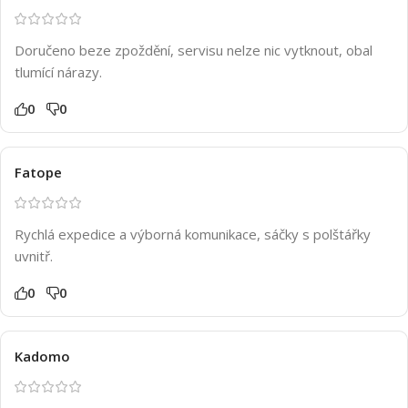
Doručeno beze zpoždění, servisu nelze nic vytknout, obal
tlumící nárazy.
0
0
Fatope
Rychlá expedice a výborná komunikace, sáčky s polštářky
uvnitř.
0
0
Kadomo