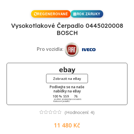
REGENEROVANÉ
ROK ZÁRUKY
Vysokotlakové Čerpadlo 0445020008
BOSCH
Pro vozidla:
Zobrazit na eBay
Podívejte se na naše
nabídky na eBay
100 %
559
76
pozitivní
prodaných
pozorovatelů
hodnocení
produktů
(Hodnocení:
4
)
11 480
Kč