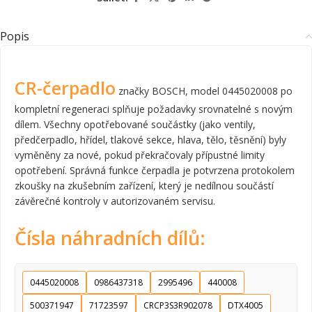
Popis
CR-čerpadlo
značky BOSCH, model 0445020008 po
kompletní regeneraci splňuje požadavky srovnatelné s novým
dílem. Všechny opotřebované součástky (jako ventily,
předčerpadlo, hřídel, tlakové sekce, hlava, tělo, těsnění) byly
vyměněny za nové, pokud překračovaly přípustné limity
opotřebení. Správná funkce čerpadla je potvrzena protokolem
zkoušky na zkušebním zařízení, který je nedílnou součástí
závěrečné kontroly v autorizovaném servisu.
Čísla náhradních dílů:
0445020008
0986437318
2995496
440008
500371947
71723597
CRCP3S3R902078
DTX4005