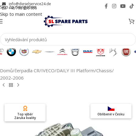
info@dieselservice24.de
Skip to navigation
+48 798 956 956
Skip to main content
Domů
/
čerpadla CR
/
IVECO
/
DAILY III Platform/Chassis
/
2002-2006
Top výběr
Oblíbené v Česku
Záruka kvality