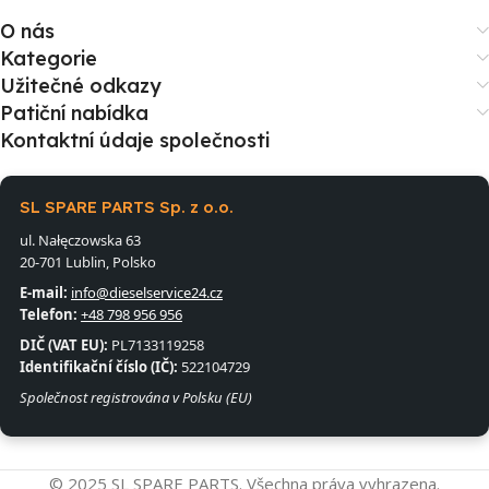
O nás
Kategorie
Užitečné odkazy
Patiční nabídka
Kontaktní údaje společnosti
SL SPARE PARTS Sp. z o.o.
ul. Nałęczowska 63
20-701 Lublin, Polsko
E-mail:
info@dieselservice24.cz
Telefon:
+48 798 956 956
DIČ (VAT EU):
PL7133119258
Identifikační číslo (IČ):
522104729
Společnost registrována v Polsku (EU)
© 2025 SL SPARE PARTS. Všechna práva vyhrazena.