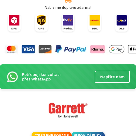
Nabízíme dopravu zdarma!
DPD
UPS
FedEx
DHL
GLS
Potřebuji konzultaci
Napište nám
přes WhatsApp
REGENEROVANÉ
ROK ZÁRUKY