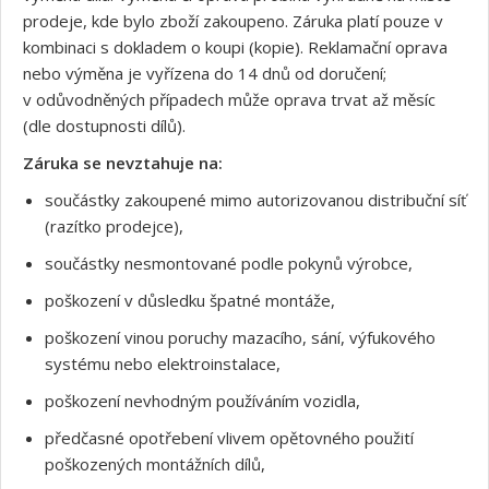
prodeje, kde bylo zboží zakoupeno. Záruka platí pouze v
kombinaci s dokladem o koupi (kopie). Reklamační oprava
nebo výměna je vyřízena do 14 dnů od doručení;
v odůvodněných případech může oprava trvat až měsíc
(dle dostupnosti dílů).
Záruka se nevztahuje na:
součástky zakoupené mimo autorizovanou distribuční síť
(razítko prodejce),
součástky nesmontované podle pokynů výrobce,
poškození v důsledku špatné montáže,
poškození vinou poruchy mazacího, sání, výfukového
systému nebo elektroinstalace,
poškození nevhodným používáním vozidla,
předčasné opotřebení vlivem opětovného použití
Souhlasím s GDPR
poškozených montážních dílů,