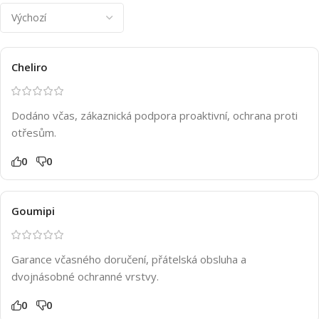
Cheliro
Dodáno včas, zákaznická podpora proaktivní, ochrana proti
otřesům.
0
0
Goumipi
Garance včasného doručení, přátelská obsluha a
dvojnásobné ochranné vrstvy.
0
0