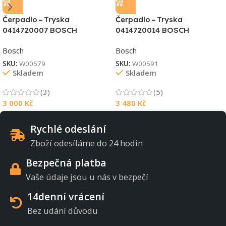
Čerpadlo – Tryska
Čerpadlo – Tryska
0414720007 BOSCH
0414720014 BOSCH
Bosch
Bosch
SKU:
W00579
SKU:
W00591
Skladem
Skladem
(3)
(5)
3 000
Kč
3 480
Kč
Rychlé odeslání
Zboží odesíláme do 24 hodin
Bezpečná platba
Vaše údaje jsou u nás v bezpečí
14denní vrácení
Bez udání důvodu