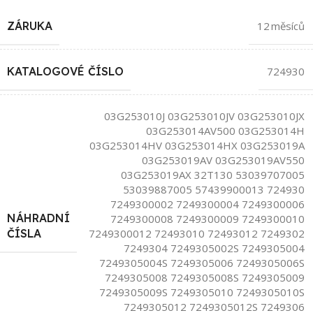
ZÁRUKA
12 měsíců
KATALOGOVÉ ČÍSLO
724930
03G253010J 03G253010JV 03G253010JX
03G253014AV500 03G253014H
03G253014HV 03G253014HX 03G253019A
03G253019AV 03G253019AV550
03G253019AX 32T130 53039707005
53039887005 57439900013 724930
7249300002 7249300004 7249300006
NÁHRADNÍ
7249300008 7249300009 7249300010
7249300012 72493010 72493012 7249302
ČÍSLA
7249304 7249305002S 7249305004
7249305004S 7249305006 7249305006S
7249305008 7249305008S 7249305009
7249305009S 7249305010 7249305010S
7249305012 7249305012S 7249306