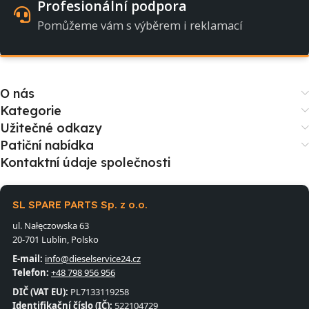
Profesionální podpora
Pomůžeme vám s výběrem i reklamací
O nás
Kategorie
Užitečné odkazy
Patiční nabídka
Kontaktní údaje společnosti
SL SPARE PARTS Sp. z o.o.
ul. Nałęczowska 63
20-701 Lublin, Polsko
E-mail:
info@dieselservice24.cz
Telefon:
+48 798 956 956
DIČ (VAT EU):
PL7133119258
Identifikační číslo (IČ):
522104729