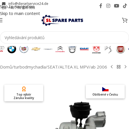
info@dieselservice24.de
Skip to navigation
+48 798 956 956
Skip to main content
Domů
/
turbodmychadla
/
SEAT
/
ALTEA XL MPV
/
ab 2006
Top výběr
Oblíbené v Česku
Záruka kvality