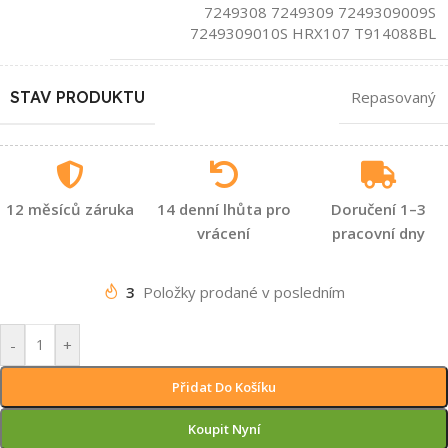
7249308 7249309 7249309009S
7249309010S HRX107 T914088BL
STAV PRODUKTU
Repasovaný
12 měsíců záruka
14 denní lhůta pro
Doručení 1–3
vrácení
pracovní dny
3
Položky prodané v posledním
-
+
Přidat Do Košíku
Koupit Nyní