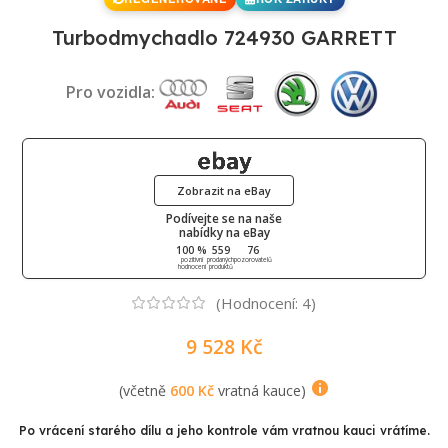
Turbodmychadlo 724930 GARRETT
Pro vozidla:
Zobrazit na eBay
Podívejte se na naše
nabídky na eBay
100 %
559
76
pozitivní
prodaných
pozorovatelů
hodnocení
produktů
(Hodnocení:
4
)
9 528
Kč
(včetně
600
Kč
vratná kauce)
Po vrácení starého dílu a jeho kontrole vám vratnou kauci vrátíme.