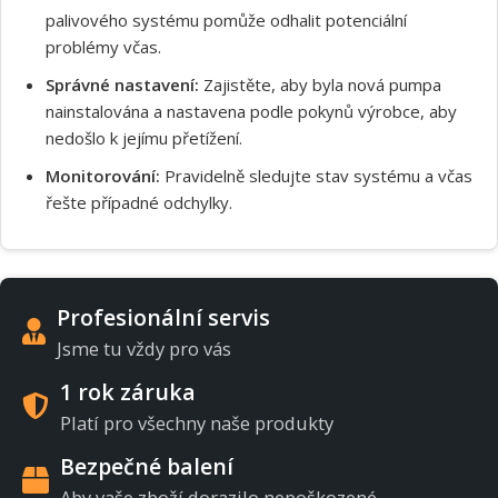
palivového systému pomůže odhalit potenciální
problémy včas.
Správné nastavení:
Zajistěte, aby byla nová pumpa
nainstalována a nastavena podle pokynů výrobce, aby
nedošlo k jejímu přetížení.
Monitorování:
Pravidelně sledujte stav systému a včas
řešte případné odchylky.
Profesionální servis
Jsme tu vždy pro vás
1 rok záruka
Platí pro všechny naše produkty
Bezpečné balení
Aby vaše zboží dorazilo nepoškozené