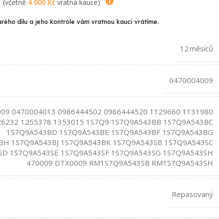
(včetně
4 000
Kč
vratná kauce)
arého dílu a jeho kontrole vám vratnou kauci vrátíme.
12 měsíců
0470004009
09 0470004013 0986444502 0986444520 1129660 1131980
26232 1255378 1353015 1S7Q9 1S7Q9A543BB 1S7Q9A543BC
1S7Q9A543BD 1S7Q9A543BE 1S7Q9A543BF 1S7Q9A543BG
BH 1S7Q9A543BJ 1S7Q9A543BK 1S7Q9A543SB 1S7Q9A543SC
SD 1S7Q9A543SE 1S7Q9A543SF 1S7Q9A543SG 1S7Q9A543SH
470009 DTX0009 RM1S7Q9A543SB RM1S7Q9A543SH
Repasovaný