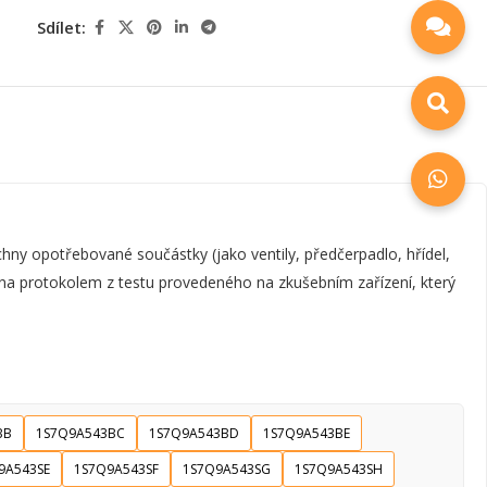
Sdílet:
y opotřebované součástky (jako ventily, předčerpadlo, hřídel,
zena protokolem z testu provedeného na zkušebním zařízení, který
BB
1S7Q9A543BC
1S7Q9A543BD
1S7Q9A543BE
9A543SE
1S7Q9A543SF
1S7Q9A543SG
1S7Q9A543SH