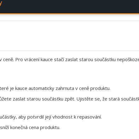
y
 v ceně. Pro vrácení kauce stačí zaslat starou součástku nepoškoz
eré je kauce automaticky zahrnuta v ceně produktu.
te zaslat starou součástku zpět. Ujistěte se, že stará součástk
ástky, aby potvrdil její vhodnost k repasování.
sníží konečná cena produktu.