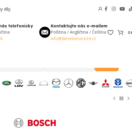
 díly.
nás telefonicky
Kontaktujte nás e-mailem
ičtina
Polština / Angličtina / Čeština
0
56
info@dieselservice24.cz
Hledat
Oblíbené v Česku