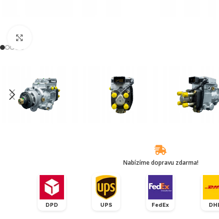
Klikněte pro zvětšení
Nabízíme dopravu zdarma!
DPD
UPS
FedEx
DH