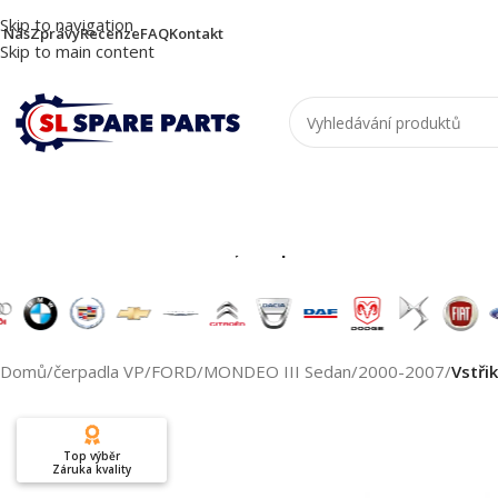
Skip to navigation
 Nás
Zprávy
Recenze
FAQ
Kontakt
Skip to main content
Nutzen Sie die Suche, um passende Produkte zu
Domů
/
čerpadla VP
/
FORD
/
MONDEO III Sedan
/
2000-2007
/
Vstři
Top výběr
Záruka kvality