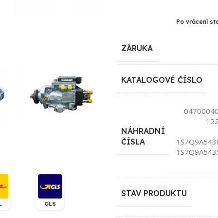
Po vrácení st
ZÁRUKA
KATALOGOVÉ ČÍSLO
04700040
12
NÁHRADNÍ
1S7Q9A543
ČÍSLA
1S7Q9A543
STAV PRODUKTU
L
GLS