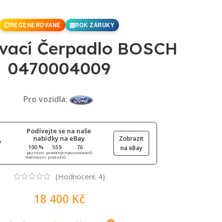
REGENEROVANÉ
ROK ZÁRUKY
ovací Čerpadlo BOSCH
0470004009
Pro vozidla:
Podívejte se na naše
nabídky na eBay
Zobrazit
100 %
559
76
na eBay
pozitivní
prodaných
pozorovatelů
hodnocení
produktů
(Hodnocení:
4
)
18 400
Kč