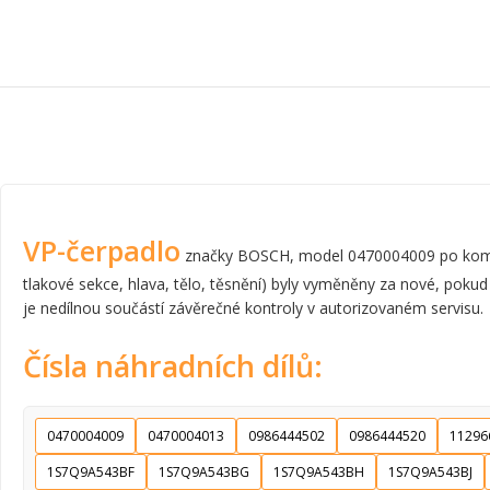
VP-čerpadlo
značky BOSCH, model 0470004009 po komplet
tlakové sekce, hlava, tělo, těsnění) byly vyměněny za nové, pokud
je nedílnou součástí závěrečné kontroly v autorizovaném servisu.
Čísla náhradních dílů:
0470004009
0470004013
0986444502
0986444520
11296
1S7Q9A543BF
1S7Q9A543BG
1S7Q9A543BH
1S7Q9A543BJ