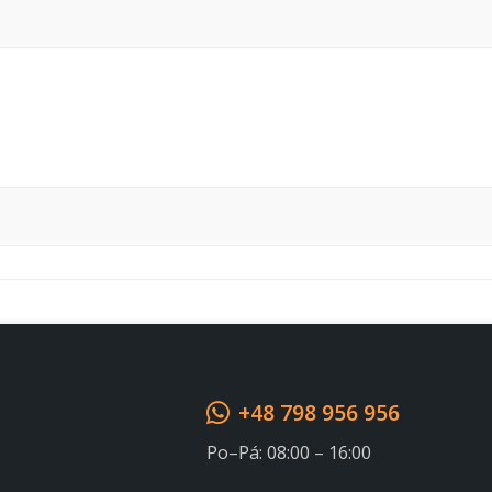
Souhlasím s GDPR
+48 798 956 956
Po–Pá: 08:00 – 16:00