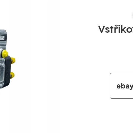
Vstřik