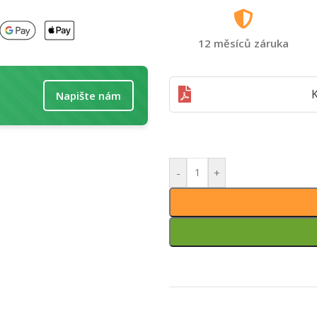
12 měsíců záruka
K
Napište nám
-
+