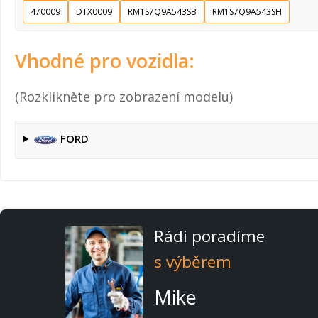
470009
DTX0009
RM1S7Q9A543SB
RM1S7Q9A543SH
Vhodné pro vozidla:
(Rozklikněte pro zobrazení modelu)
FORD
Rádi poradíme
s výběrem
Mike