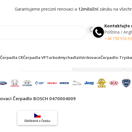
Garantujeme precizní renovaci a
12měsíční
záruku na všechny
Kontaktujte 
Polština / Angl
+48 798 956 9
Čerpadla CR
Čerpadla VP
Turbodmychadla
Vstrikovace
Čerpadlo-Tryska
 finden!
kovací Čerpadlo BOSCH 0470004009
Top výběr
Oblíbené v Česku
Záruka kvality