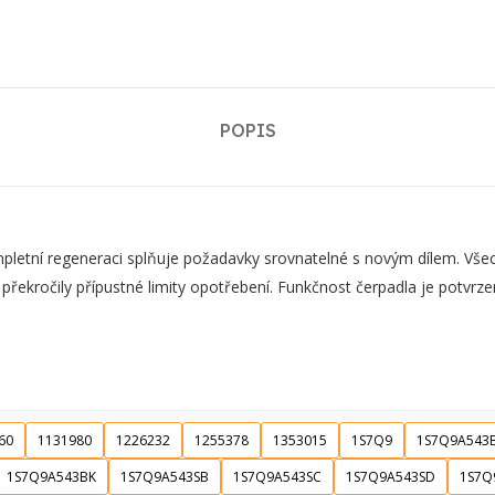
POPIS
ní regeneraci splňuje požadavky srovnatelné s novým dílem. Všechn
 překročily přípustné limity opotřebení. Funkčnost čerpadla je potvr
60
1131980
1226232
1255378
1353015
1S7Q9
1S7Q9A543
1S7Q9A543BK
1S7Q9A543SB
1S7Q9A543SC
1S7Q9A543SD
1S7Q