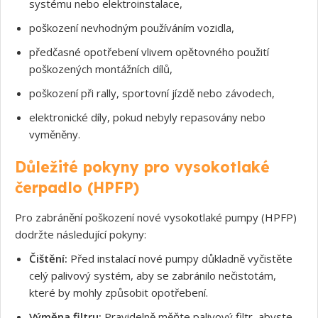
systému nebo elektroinstalace,
poškození nevhodným používáním vozidla,
Souhlasím s GDPR
předčasné opotřebení vlivem opětovného použití
poškozených montážních dílů,
poškození při rally, sportovní jízdě nebo závodech,
elektronické díly, pokud nebyly repasovány nebo
vyměněny.
Důležité pokyny pro vysokotlaké
čerpadlo (HPFP)
Pro zabránění poškození nové vysokotlaké pumpy (HPFP)
dodržte následující pokyny:
Čištění:
Před instalací nové pumpy důkladně vyčistěte
celý palivový systém, aby se zabránilo nečistotám,
které by mohly způsobit opotřebení.
Výměna filtru:
Pravidelně měňte palivový filtr, abyste