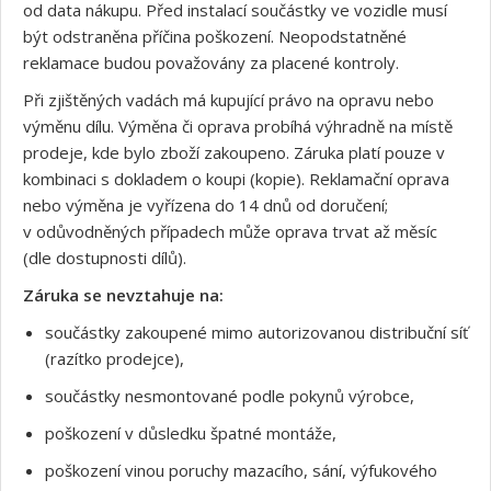
od data nákupu. Před instalací součástky ve vozidle musí
být odstraněna příčina poškození. Neopodstatněné
reklamace budou považovány za placené kontroly.
Při zjištěných vadách má kupující právo na opravu nebo
výměnu dílu. Výměna či oprava probíhá výhradně na místě
prodeje, kde bylo zboží zakoupeno. Záruka platí pouze v
kombinaci s dokladem o koupi (kopie). Reklamační oprava
nebo výměna je vyřízena do 14 dnů od doručení;
v odůvodněných případech může oprava trvat až měsíc
(dle dostupnosti dílů).
Záruka se nevztahuje na:
součástky zakoupené mimo autorizovanou distribuční síť
(razítko prodejce),
součástky nesmontované podle pokynů výrobce,
poškození v důsledku špatné montáže,
poškození vinou poruchy mazacího, sání, výfukového