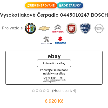
REGENEROVANÉ
ROK ZÁRUKY
Vysokotlakové Čerpadlo 0445010247 BOSCH
Pro vozidla:
Zobrazit na eBay
Podívejte se na naše
nabídky na eBay
100 %
559
76
pozitivní
prodaných
pozorovatelů
hodnocení
produktů
(Hodnocení:
4
)
6 920
Kč