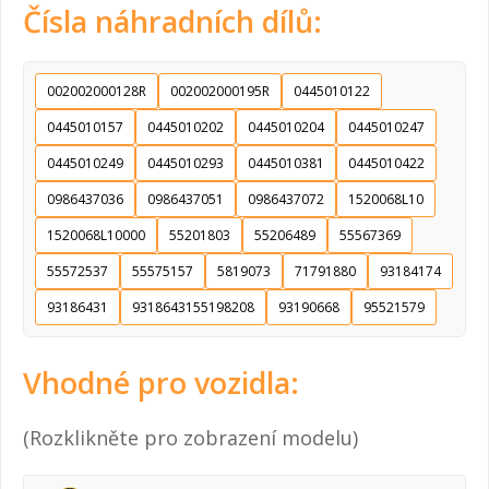
Čísla náhradních dílů:
002002000128R
002002000195R
0445010122
0445010157
0445010202
0445010204
0445010247
0445010249
0445010293
0445010381
0445010422
0986437036
0986437051
0986437072
1520068L10
1520068L10000
55201803
55206489
55567369
55572537
55575157
5819073
71791880
93184174
93186431
9318643155198208
93190668
95521579
Vhodné pro vozidla:
(Rozklikněte pro zobrazení modelu)