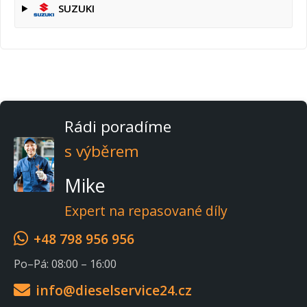
SUZUKI
Rádi poradíme
s výběrem
Mike
Expert na repasované díly
+48 798 956 956
Po–Pá: 08:00 – 16:00
info@dieselservice24.cz