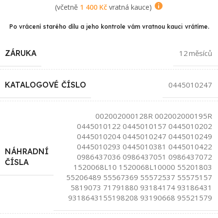
(včetně
1 400
Kč
vratná kauce)
Po vrácení starého dílu a jeho kontrole vám vratnou kauci vrátíme.
ZÁRUKA
12 měsíců
KATALOGOVÉ ČÍSLO
0445010247
002002000128R 002002000195R
0445010122 0445010157 0445010202
0445010204 0445010247 0445010249
0445010293 0445010381 0445010422
NÁHRADNÍ
0986437036 0986437051 0986437072
ČÍSLA
1520068L10 1520068L10000 55201803
55206489 55567369 55572537 55575157
5819073 71791880 93184174 93186431
9318643155198208 93190668 95521579