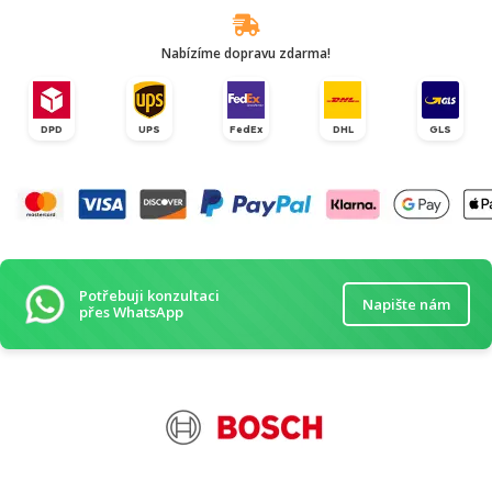
Nabízíme dopravu zdarma!
DPD
UPS
FedEx
DHL
GLS
Potřebuji konzultaci
Napište nám
přes WhatsApp