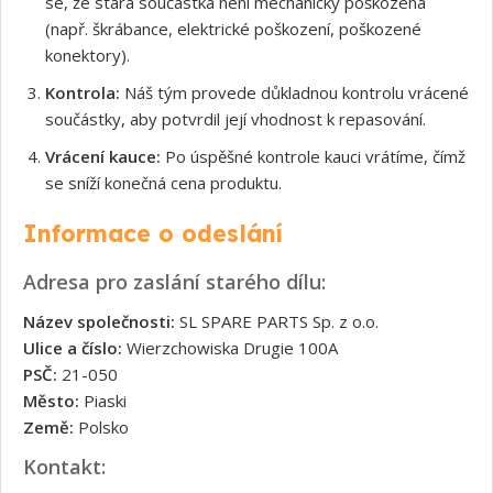
se, že stará součástka není mechanicky poškozená
(např. škrábance, elektrické poškození, poškozené
konektory).
Kontrola:
Náš tým provede důkladnou kontrolu vrácené
součástky, aby potvrdil její vhodnost k repasování.
Vrácení kauce:
Po úspěšné kontrole kauci vrátíme, čímž
se sníží konečná cena produktu.
Informace o odeslání
Adresa pro zaslání starého dílu:
Název společnosti:
SL SPARE PARTS Sp. z o.o.
Ulice a číslo:
Wierzchowiska Drugie 100A
PSČ:
21-050
Město:
Piaski
Země:
Polsko
Kontakt: