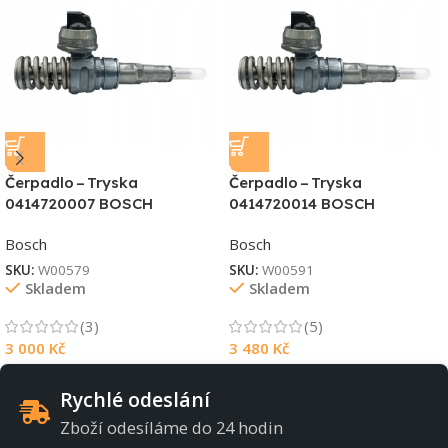
Čerpadlo – Tryska
Čerpadlo – Tryska
0414720007 BOSCH
0414720014 BOSCH
Bosch
Bosch
SKU:
W00579
SKU:
W00591
Skladem
Skladem
(3)
(5)
3 000
Kč
3 480
Kč
Rychlé odeslání
Zboží odesíláme do 24 hodin