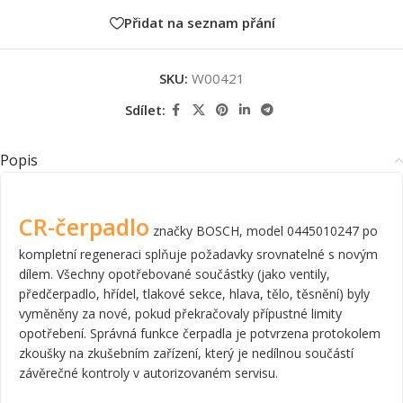
Přidat na seznam přání
SKU:
W00421
Sdílet:
Popis
CR-čerpadlo
značky BOSCH, model 0445010247 po
kompletní regeneraci splňuje požadavky srovnatelné s novým
dílem. Všechny opotřebované součástky (jako ventily,
předčerpadlo, hřídel, tlakové sekce, hlava, tělo, těsnění) byly
vyměněny za nové, pokud překračovaly přípustné limity
opotřebení. Správná funkce čerpadla je potvrzena protokolem
zkoušky na zkušebním zařízení, který je nedílnou součástí
závěrečné kontroly v autorizovaném servisu.