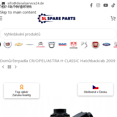
info@dieselservice24.de
Skip to navigation
+48 798 956 956
Skip to main content
Domů
/
čerpadla CR
/
OPEL
/
ASTRA H CLASSIC Hatchback
/
ab 2009
Top výběr
Oblíbené v Česku
Záruka kvality