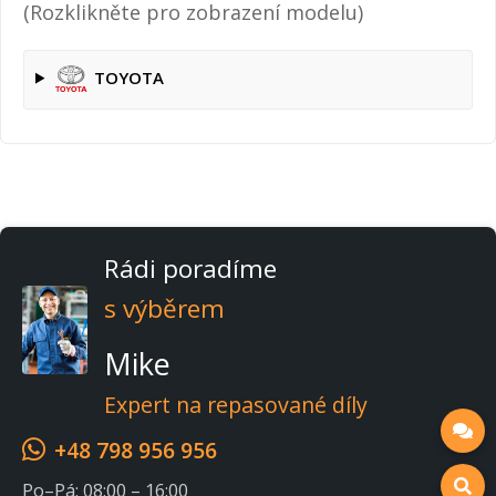
(Rozklikněte pro zobrazení modelu)
TOYOTA
Rádi poradíme
s výběrem
Mike
Expert na repasované díly
+48 798 956 956
Po–Pá: 08:00 – 16:00