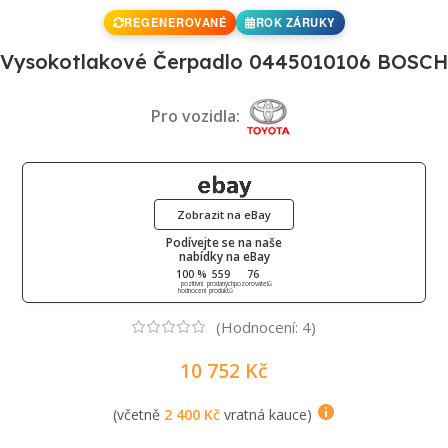
REGENEROVANÉ
ROK ZÁRUKY
Vysokotlakové Čerpadlo 0445010106 BOSCH
Pro vozidla:
Zobrazit na eBay
Podívejte se na naše
nabídky na eBay
100 %
559
76
pozitivní
prodaných
pozorovatelů
hodnocení
produktů
(Hodnocení:
4
)
10 752
Kč
(včetně
2 400
Kč
vratná kauce)