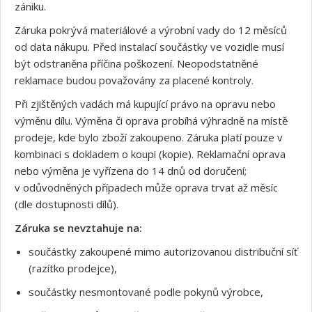
zániku.
Záruka pokrývá materiálové a výrobní vady do 12 měsíců
od data nákupu. Před instalací součástky ve vozidle musí
být odstraněna příčina poškození. Neopodstatněné
reklamace budou považovány za placené kontroly.
Při zjištěných vadách má kupující právo na opravu nebo
výměnu dílu. Výměna či oprava probíhá výhradně na místě
prodeje, kde bylo zboží zakoupeno. Záruka platí pouze v
kombinaci s dokladem o koupi (kopie). Reklamační oprava
nebo výměna je vyřízena do 14 dnů od doručení;
v odůvodněných případech může oprava trvat až měsíc
(dle dostupnosti dílů).
Záruka se nevztahuje na:
součástky zakoupené mimo autorizovanou distribuční síť
(razítko prodejce),
součástky nesmontované podle pokynů výrobce,