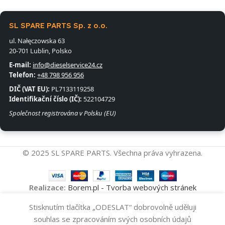
SL SPARE PARTS Sp. z o.o.
ul. Nałęczowska 63
20-701 Lublin, Polsko
E-mail:
info@dieselservice24.cz
Telefon:
+48 798 956 956
DIČ (VAT EU):
PL7133119258
Identifikační číslo (IČ):
522104729
Společnost registrována v Polsku (EU)
© 2025 SL SPARE PARTS. Všechna práva vyhrazena.
Realizace:
Borem.pl - Tvorba webových stránek
Vysokotlakové
Stisknutím tlačítka „ODESLAT“ dobrovolně uděluji
Přidat Do Koš
Čerpadlo
10
souhlas se zpracováním svých osobních údajů
0445010106