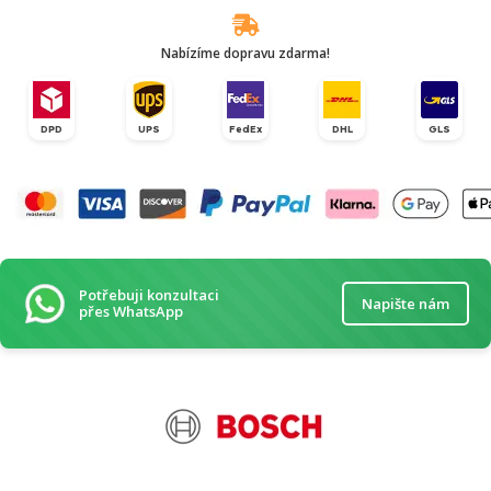
Nabízíme dopravu zdarma!
DPD
UPS
FedEx
DHL
GLS
Potřebuji konzultaci
Napište nám
přes WhatsApp