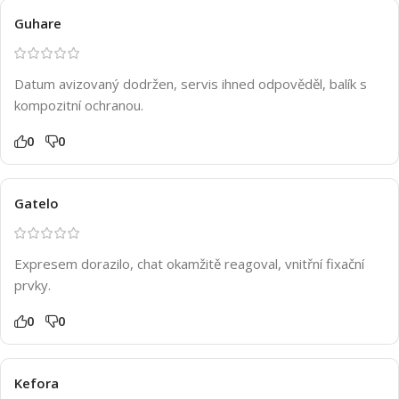
Guhare
Datum avizovaný dodržen, servis ihned odpověděl, balík s
kompozitní ochranou.
0
0
Gatelo
Expresem dorazilo, chat okamžitě reagoval, vnitřní fixační
prvky.
0
0
Kefora