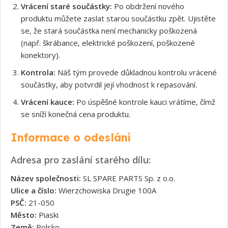
Vrácení staré součástky:
Po obdržení nového
produktu můžete zaslat starou součástku zpět. Ujistěte
se, že stará součástka není mechanicky poškozená
(např. škrábance, elektrické poškození, poškozené
konektory).
Kontrola:
Náš tým provede důkladnou kontrolu vrácené
součástky, aby potvrdil její vhodnost k repasování.
Vrácení kauce:
Po úspěšné kontrole kauci vrátíme, čímž
se sníží konečná cena produktu.
Informace o odeslání
Adresa pro zaslání starého dílu:
Název společnosti:
SL SPARE PARTS Sp. z o.o.
Ulice a číslo:
Wierzchowiska Drugie 100A
PSČ:
21-050
Město:
Piaski
Země:
Polsko