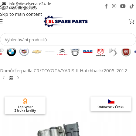
info@dieselservice24.de
Skip to navigation
+48 798 956 956
Skip to main content
Domů
/
čerpadla CR
/
TOYOTA
/
YARIS II Hatchback
/
2005-2012
Top výběr
Oblíbené v Česku
Záruka kvality