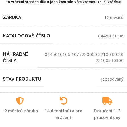
Po vrácení starého dílu a jeho kontrole vám vratnou kauci vrátíme.
ZÁRUKA
12 měsíců
KATALOGOVÉ ČÍSLO
0445010106
NÁHRADNÍ
0445010106 1077220060 2210033030
2210033030C
ČÍSLA
STAV PRODUKTU
Repasovaný
12 měsíců záruka
14 denní lhůta pro
Doručení 1–3
vrácení
pracovní dny