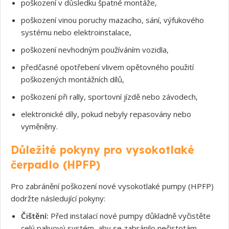
poškození v důsledku špatné montáže,
poškození vinou poruchy mazacího, sání, výfukového
systému nebo elektroinstalace,
poškození nevhodným používáním vozidla,
předčasné opotřebení vlivem opětovného použití
poškozených montážních dílů,
poškození při rally, sportovní jízdě nebo závodech,
elektronické díly, pokud nebyly repasovány nebo
vyměněny.
Důležité pokyny pro vysokotlaké
čerpadlo (HPFP)
Pro zabránění poškození nové vysokotlaké pumpy (HPFP)
dodržte následující pokyny:
Čištění:
Před instalací nové pumpy důkladně vyčistěte
celý palivový systém, aby se zabránilo nečistotám,