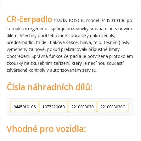
CR-čerpadlo
značky BOSCH, model 0445010106 po
kompletní regeneraci splňuje požadavky srovnatelné s novým
dílem. Všechny opotřebované součástky (jako ventily,
předčerpadlo, hřídel, tlakové sekce, hlava, tělo, těsnění) byly
vyměněny za nové, pokud překračovaly přípustné limity
opotřebení. Správná funkce čerpadla je potvrzena protokolem
zkoušky na zkušebním zařízení, který je nedílnou součástí
závěrečné kontroly v autorizovaném servisu.
Čísla náhradních dílů:
0445010106
1077220060
2210033030
2210033030C
Vhodné pro vozidla: