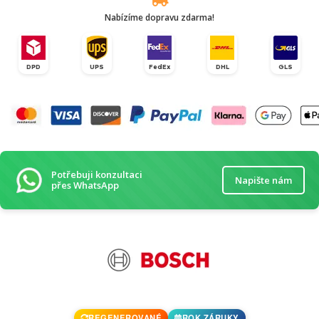
Nabízíme dopravu zdarma!
DPD
UPS
FedEx
DHL
GLS
Potřebuji konzultaci
Napište nám
přes WhatsApp
REGENEROVANÉ
ROK ZÁRUKY