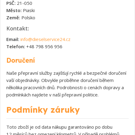
PSČ:
21-050
Město:
Piaski
Země:
Polsko
Kontakt:
Email:
info@dieselservice24.cz
Telefon:
+48 798 956 956
Doručení
Naše přepravní služby zajišťují rychlé a bezpečné doručení
vaší objednávky. Obvykle proběhne doručení během
několika pracovních dnů. Podrobnosti o cenách dopravy a
podmínkách najdete v naší přepravní politice.
Podmínky záruky
Toto zboží je od data nákupu garantováno po dobu
12 měsíců bez omezení kilometrů. V případě problémů