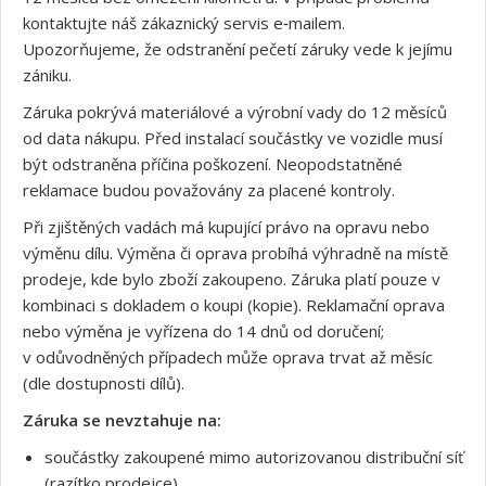
kontaktujte náš zákaznický servis e‑mailem.
Upozorňujeme, že odstranění pečetí záruky vede k jejímu
zániku.
Záruka pokrývá materiálové a výrobní vady do 12 měsíců
od data nákupu. Před instalací součástky ve vozidle musí
být odstraněna příčina poškození. Neopodstatněné
reklamace budou považovány za placené kontroly.
Při zjištěných vadách má kupující právo na opravu nebo
výměnu dílu. Výměna či oprava probíhá výhradně na místě
prodeje, kde bylo zboží zakoupeno. Záruka platí pouze v
kombinaci s dokladem o koupi (kopie). Reklamační oprava
nebo výměna je vyřízena do 14 dnů od doručení;
v odůvodněných případech může oprava trvat až měsíc
(dle dostupnosti dílů).
Záruka se nevztahuje na:
součástky zakoupené mimo autorizovanou distribuční síť
(razítko prodejce),