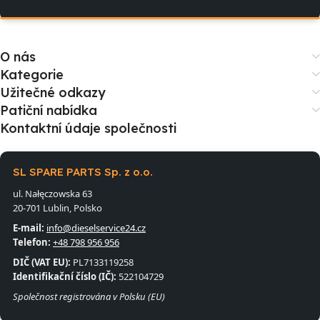
O nás
Kategorie
Užitečné odkazy
Patiční nabídka
Kontaktní údaje společnosti
SL SPARE PARTS Sp. z o.o.
ul. Nałęczowska 63
20-701 Lublin, Polsko
E-mail:
info@dieselservice24.cz
Telefon:
+48 798 956 956
DIČ (VAT EU):
PL7133119258
Identifikační číslo (IČ):
522104729
Společnost registrována v Polsku (EU)