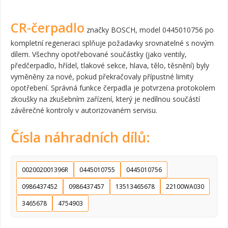
CR-čerpadlo
značky BOSCH, model 0445010756 po
kompletní regeneraci splňuje požadavky srovnatelné s novým
dílem. Všechny opotřebované součástky (jako ventily,
předčerpadlo, hřídel, tlakové sekce, hlava, tělo, těsnění) byly
vyměněny za nové, pokud překračovaly přípustné limity
opotřebení. Správná funkce čerpadla je potvrzena protokolem
zkoušky na zkušebním zařízení, který je nedílnou součástí
závěrečné kontroly v autorizovaném servisu.
Čísla náhradních dílů:
002002001396R
0445010755
0445010756
0986437452
0986437457
13513465678
22100WA030
3465678
4754903