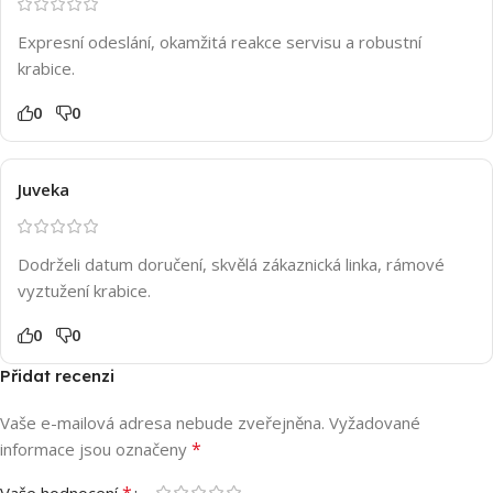
Expresní odeslání, okamžitá reakce servisu a robustní
krabice.
0
0
Juveka
Dodrželi datum doručení, skvělá zákaznická linka, rámové
vyztužení krabice.
0
0
Přidat recenzi
Vaše e-mailová adresa nebude zveřejněna.
Vyžadované
*
informace jsou označeny
*
Vaše hodnocení