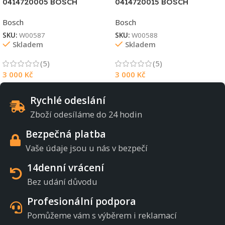
0414720005 BOSCH
0414720015 BOSCH
Bosch
Bosch
SKU:
W00587
SKU:
W00588
Skladem
Skladem
(5)
(5)
3 000
Kč
3 000
Kč
Rychlé odeslání
Zboží odesíláme do 24 hodin
Bezpečná platba
Vaše údaje jsou u nás v bezpečí
14denní vrácení
Bez udání důvodu
Profesionální podpora
Pomůžeme vám s výběrem i reklamací