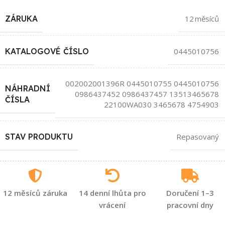
ZÁRUKA
12 měsíců
KATALOGOVÉ ČÍSLO
0445010756
002002001396R 0445010755 0445010756
NÁHRADNÍ
0986437452 0986437457 13513465678
ČÍSLA
22100WA030 3465678 4754903
STAV PRODUKTU
Repasovaný
12 měsíců záruka
14 denní lhůta pro
Doručení 1–3
vrácení
pracovní dny