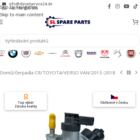
info@dieselservice24.de
Skip to navigation
+48 798 956 956
Skip to main content
Domů
/
čerpadla CR
/
TOYOTA
/
VERSO VAN
/
2013-2018
Top výběr
Oblíbené v Česku
Záruka kvality