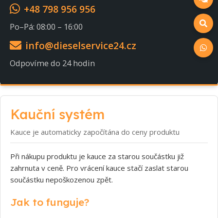
+48 798 956 956
Po–Pá: 08:00 – 16:00
info@dieselservice24.cz
Odpovíme do 24 hodin
Kauční systém
Kauce je automaticky započítána do ceny produktu
Při nákupu produktu je kauce za starou součástku již
zahrnuta v ceně. Pro vrácení kauce stačí zaslat starou
součástku nepoškozenou zpět.
Jak to funguje?