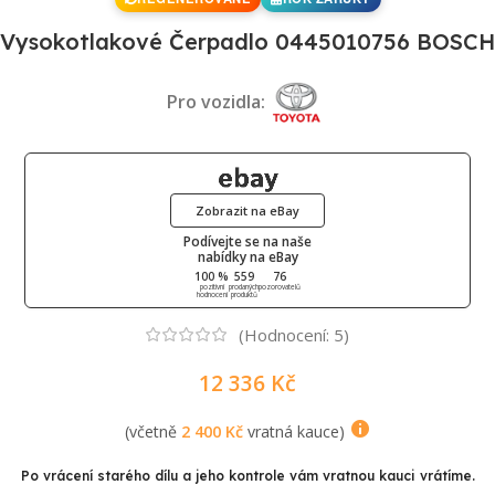
Vysokotlakové Čerpadlo 0445010756 BOSCH
Pro vozidla:
Zobrazit na eBay
Podívejte se na naše
nabídky na eBay
100 %
559
76
pozitivní
prodaných
pozorovatelů
hodnocení
produktů
(Hodnocení:
5
)
12 336
Kč
(včetně
2 400
Kč
vratná kauce)
Po vrácení starého dílu a jeho kontrole vám vratnou kauci vrátíme.